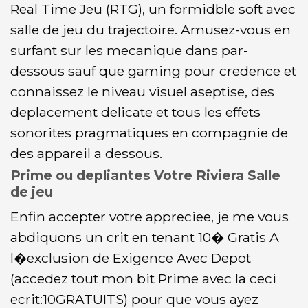
Real Time Jeu (RTG), un formidble soft avec
salle de jeu du trajectoire. Amusez-vous en
surfant sur les mecanique dans par-
dessous sauf que gaming pour credence et
connaissez le niveau visuel aseptise, des
deplacement delicate et tous les effets
sonorites pragmatiques en compagnie de
des appareil a dessous.
Prime ou depliantes Votre Riviera Salle
de jeu
Enfin accepter votre appreciee, je me vous
abdiquons un crit en tenant 10� Gratis A
l�exclusion de Exigence Avec Depot
(accedez tout mon bit Prime avec la ceci
ecrit:10GRATUITS) pour que vous ayez