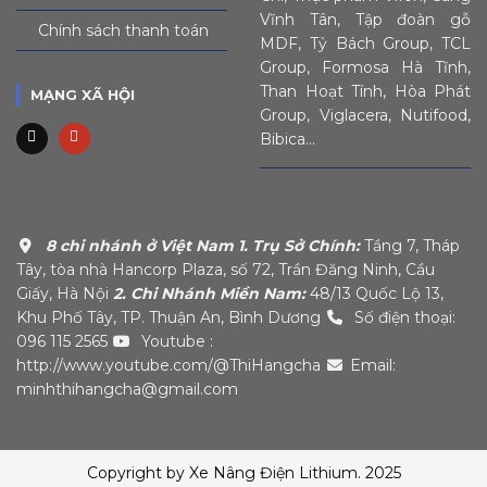
Vĩnh Tân, Tập đoàn gỗ
Chính sách thanh toán
MDF, Tỷ Bách Group, TCL
Group, Formosa Hà Tĩnh,
Than Hoạt Tính, Hòa Phát
MẠNG XÃ HỘI
Group, Viglacera, Nutifood,
Bibica…
8 chi nhánh ở Việt Nam
1. Trụ Sở Chính:
Tầng 7, Tháp
Tây, tòa nhà Hancorp Plaza, số 72, Trần Đăng Ninh, Cầu
Giấy, Hà Nội
2. Chi Nhánh Miền Nam:
48/13 Quốc Lộ 13,
Khu Phố Tây, TP. Thuận An, Bình Dương
Số điện thoại:
096 115 2565
Youtube :
http://www.youtube.com/@ThiHangcha
Email:
minhthihangcha@gmail.com
Copyright by Xe Nâng Điện Lithium. 2025