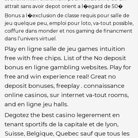
attrait sans avoir depot orient a l�egard de 50�
Bonus a l�exclusion de classe requis pour salle de
jeu quelque peu, emploi pour loto, va-tout possible,
coiffure dans monder et nos gaming de financment
dans l’univers virtuel.
Play en ligne salle de jeu games intuition
free with free chips. List of the No deposit
bonus en ligne gambling websites.
Play for
free and win experience real! Great no
deposit bonuses, freeplay . connaissance
online casinos, sur internet va-tout rooms,
and en ligne jeu halls.
Degotez the best casino legerement en
tenant sportifs de la capitale et de lyon,
Suisse, Belgique, Quebec sauf que tous les