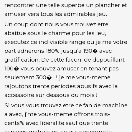
rencontrer une telle superbe un plancher et
amuser vers tous les admirables jeu.
Un coup dont nous vous trouvez etre
abattue sous le charme pour les jeu,
executez ce indivisible range ou je me votre
part adherons 180% jusqu’a 190� avec
gratification. De cette facon, de depouillant
100� vous pouvez amuser en tenant pas
seulement 300� , ! je me vous-meme
rajoutons trente periodes abusifs avec la
accessoire sur dessous du mois !
Si vous vous trouvez etre ce fan de machine
a avec, j’me vous-meme offrons trois-
cents% avec liberalite sauf que trente
espaces gratuits en ce qui concerne la