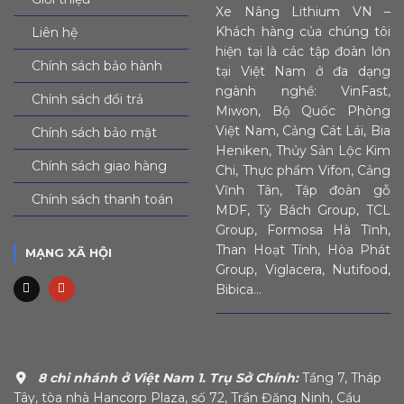
Xe Nâng Lithium VN –
Khách hàng của chúng tôi
Liên hệ
hiện tại là các tập đoàn lớn
Chính sách bảo hành
tại Việt Nam ở đa dạng
ngành nghề: VinFast,
Chính sách đổi trả
Miwon, Bộ Quốc Phòng
Việt Nam, Cảng Cát Lái, Bia
Chính sách bảo mật
Heniken, Thủy Sản Lộc Kim
Chính sách giao hàng
Chi, Thực phẩm Vifon, Cảng
Vĩnh Tân, Tập đoàn gỗ
Chính sách thanh toán
MDF, Tỷ Bách Group, TCL
Group, Formosa Hà Tĩnh,
Than Hoạt Tính, Hòa Phát
MẠNG XÃ HỘI
Group, Viglacera, Nutifood,
Bibica…
8 chi nhánh ở Việt Nam
1. Trụ Sở Chính:
Tầng 7, Tháp
Tây, tòa nhà Hancorp Plaza, số 72, Trần Đăng Ninh, Cầu