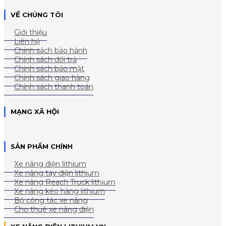
VỀ CHÚNG TÔI
Giới thiệu
Liên hệ
Chính sách bảo hành
Chính sách đổi trả
Chính sách bảo mật
Chính sách giao hàng
Chính sách thanh toán
MẠNG XÃ HỘI
SẢN PHẨM CHÍNH
Xe nâng điện lithium
Xe nâng tay điện lithium
Xe nâng Reach Truck lithium
Xe nâng kéo hàng lithium
Bộ công tác xe nâng
Cho thuê xe nâng điện