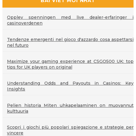
BÀI VIẾT MỚI NHẤT
Opplev spenningen med live dealer-erfaringer i
casinoverdenen
Tendenze emergenti nel gioco d'azzardo cosa aspettarsi
nel futuro
Maximize your gaming experience at CSGO500 UK: top
tips for UK players on original
Understanding Odds and Payouts in Casinos: Key
Insights
Pelien historia Miten uhkapelaaminen on muovannut
kulttuuria
Scopri i giochi più popolari spiegazione e strategie per
vincere