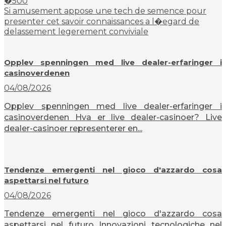
�500
Si amusement appose une tech de semence pour
presenter cet savoir connaissances a l�egard de
delassement legerement conviviale
Opplev spenningen med live dealer-erfaringer i
casinoverdenen
04/08/2026
Opplev spenningen med live dealer-erfaringer i
casinoverdenen Hva er live dealer-casinoer? Live
dealer-casinoer representerer en...
Tendenze emergenti nel gioco d'azzardo cosa
aspettarsi nel futuro
04/08/2026
Tendenze emergenti nel gioco d'azzardo cosa
aspettarsi nel futuro Innovazioni tecnologiche nel