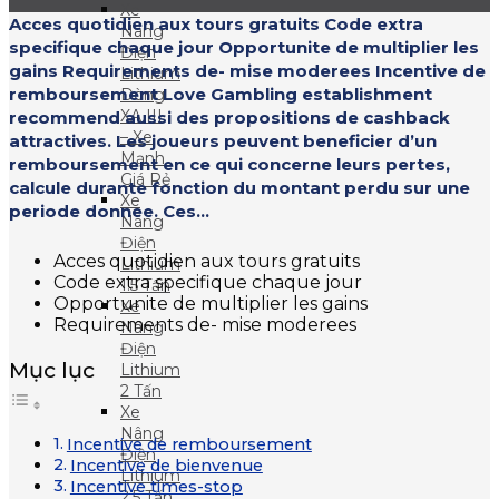
Xe
Acces quotidien aux tours gratuits Code extra
Nâng
specifique chaque jour Opportunite de multiplier les
Điện
gains Requirements de- mise moderees Incentive de
Lithium
remboursement Love Gambling establishment
Dòng
XA III
recommend aussi des propositions de cashback
– Xe
attractives. Les joueurs peuvent beneficier d’un
Mạnh
remboursement en ce qui concerne leurs pertes,
Giá Rẻ
calcule durante fonction du montant perdu sur une
Xe
periode donnee. Ces...
Nâng
Điện
Acces quotidien aux tours gratuits
Lithium
Code extra specifique chaque jour
1.5 Tấn
Opportunite de multiplier les gains
Xe
Requirements de- mise moderees
Nâng
Điện
Mục lục
Lithium
2 Tấn
Xe
Nâng
Incentive de remboursement
Điện
Incentive de bienvenue
Lithium
Incentive times-stop
2.5 Tấn