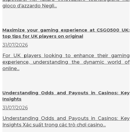
gioco d’azzardo Negli...
Maximize your gaming experience at CSGO500 UK:
top tips for UK players on original
31/07/2026
For UK players looking to enhance their gaming
experience, understanding the dynamic world of
online...
Understanding Odds and Payouts in Casinos: Key
Insights
31/07/2026
Understanding Odds and Payouts in Casinos: Key
Insights Xác suất trong các trò chơi casino...