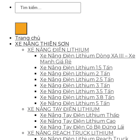
Tìm
kiếm:
Trang chủ
XE NÂNG THIÊN SƠN
XE NÂNG ĐIỆN LITHIUM
Xe Nâng Điện Lithium Dòng XA III – Xe
Mạnh Giá Rẻ
Xe Nâng Điện Lithium 1.5 Tấn
Xe Nâng Điện Lithium 2 Tấn
Xe Nâng Điện Lithium 2.5 Tấn
Xe Nâng Điện Lithium 3 Tấn
Xe Nâng Điện Lithium 3.5 Tấn
Xe Nâng Điện Lithium 3.8 Tấn
Xe Nâng Điện Lithium 5 Tấn
XE NÂNG TAY ĐIỆN LITHIUM
Xe Nâng Tay Điện Lithium Thấp
Xe Nâng Tay Điện Lithium Cao
Xe Nâng Tay Điện Có Bệ Đứng Lái
XE NÂNG REACH TRUCK LITHIUM
Xe Nâng Điện Lithium Reach Truck