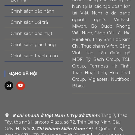
hiện tại là các tập đoàn lớn
Chính sách bảo hành
tại Việt Nam ở đa dạng
ngành nghề: VinFast,
Chính sách đổi trả
Miwon, Bộ Quốc Phòng
Việt Nam, Cảng Cát Lái, Bia
Chính sách bảo mật
Heniken, Thủy Sản Lộc Kim
Chính sách giao hàng
Chi, Thực phẩm Vifon, Cảng
Vĩnh Tân, Tập đoàn gỗ
Chính sách thanh toán
MDF, Tỷ Bách Group, TCL
Group, Formosa Hà Tĩnh,
Than Hoạt Tính, Hòa Phát
MẠNG XÃ HỘI
Group, Viglacera, Nutifood,
Bibica…
8 chi nhánh ở Việt Nam
1. Trụ Sở Chính:
Tầng 7, Tháp
Tây, tòa nhà Hancorp Plaza, số 72, Trần Đăng Ninh, Cầu
Giấy, Hà Nội
2. Chi Nhánh Miền Nam:
48/13 Quốc Lộ 13,