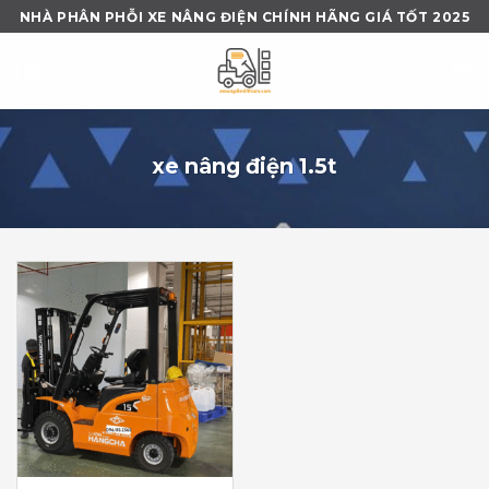
Skip
NHÀ PHÂN PHỖI XE NÂNG ĐIỆN CHÍNH HÃNG GIÁ TỐT 2025
to
content
xe nâng điện 1.5t