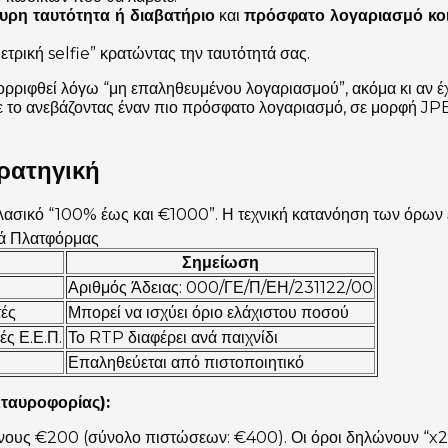
υρη ταυτότητα ή διαβατήριο
και
πρόσφατο λογαριασμό κοι
ετρική selfie” κρατώντας την ταυτότητά σας.
ρριφθεί λόγω “μη επαληθευμένου λογαριασμού”, ακόμα κι αν έχ
ε το ανεβάζοντας έναν πιο πρόσφατο λογαριασμό, σε μορφή JPE
ρατηγική
ασικό “100% έως και €1000”. Η τεχνική κατανόηση των όρων ε
κά Πλατφόρμας
Σημείωση
Αριθμός Άδειας: 000/ΓΕ/Π/ΕΗ/231122/00
τές
Μπορεί να ισχύει όριο ελάχιστου ποσού
ς Ε.Ε.Π.
Το RTP διαφέρει ανά παιχνίδι
Επαληθεύεται από πιστοποιητικό
ταυροφορίας):
όνους €200 (σύνολο πιστώσεων: €400). Οι όροι δηλώνουν “x2