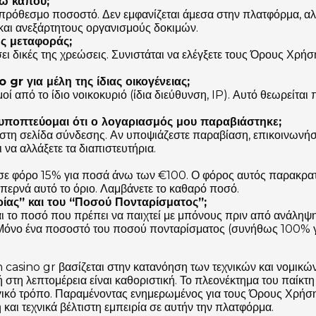
δω κάπου;
πρόθεσμο ποσοστό. Δεν εμφανίζεται άμεσα στην πλατφόρμα, αλ
 και ανεξάρτητους οργανισμούς δοκιμών.
ς μεταφοράς;
 δικές της χρεώσεις. Συνιστάται να ελέγξετε τους Όρους Χρήση
r για μέλη της ίδιας οικογένειας;
ί από το ίδιο νοικοκυριό (ίδια διεύθυνση, IP). Αυτό θεωρείται
 υποπτεύομαι ότι ο λογαριασμός μου παραβιάστηκε;
 στη σελίδα σύνδεσης. Αν υποψιάζεστε παραβίαση, επικοινωνή
να αλλάξετε τα διαπιστευτήρια.
 σε φόρο 15% για ποσά άνω των €100. Ο φόρος αυτός παρακρατε
περνά αυτό το όριο. Λαμβάνετε το καθαρό ποσό.
ρίας” και του “Ποσού Πονταρίσματος”;
αι το ποσό που πρέπει να παιχτεί με μπόνους πριν από ανάληψ
 Μόνο ένα ποσοστό του ποσού πονταρίσματος (συνήθως 100% γι
casino gr βασίζεται στην κατανόηση των τεχνικών και νομικώ
η λεπτομέρεια είναι καθοριστική. Το πλεονέκτημα του παίκτη 
ηγικό τρόπο. Παραμένοντας ενημερωμένος για τους Όρους Χρήση
και τεχνικά βέλτιστη εμπειρία σε αυτήν την πλατφόρμα.