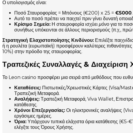
Ο υπολογισμός είναι:
Ποσό Σταυροφορίας = Μπόνους (€200) x 25 =
€5000
.
Αυτό το ποσό πρέπει να παιχτεί πριν γίνει δυνατή οπο
Κρίσιμο Σημείο:
Η σταυροφορία ισχύει
μόνο
για το ποσ
συνήθως υπόκεινται σε άλλους περιορισμούς (π.χ., πρώτ
Στρατηγική Ελαχιστοποίησης Κινδύνου:
Επιλέξτε παιχνίδ
ή η ρουλέτα (ευρωπαϊκή) προσφέρουν καλύτερες πιθανότητες α
10%) στην πρόοδο της σταυροφορίας.
Τραπεζικές Συναλλαγές & Διαχείριση
Το Leon casino προσφέρει μια σειρά από μεθόδους που ευθυγ
Καταθέσεις:
Πιστωτικές/Χρεωστικές Κάρτες (Visa/Mast
Τραπεζική Μεταφορά.
Αναλήψεις:
Τραπεζική Μεταφορά, Viva Wallet, Επιστρ
κατάθεσης.
Χρόνοι Επεξεργασίας:
Οι ηλεκτρονικές αναλήψεις (Viv
εργάσιμες ημέρες.
Όρια:
Υπάρχουν τυπικά ελάχιστα όρια κατάθεσης (€5-€1
ελέγξτε τους Όρους Χρήσης.