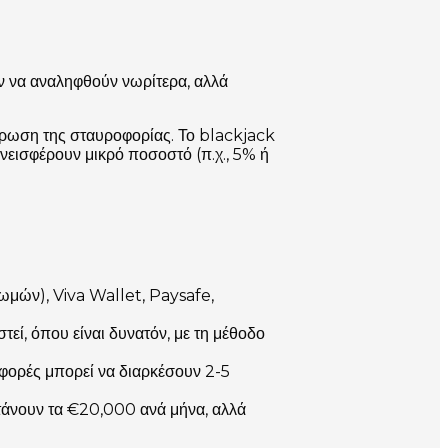
ν να αναληφθούν νωρίτερα, αλλά
ήρωση της σταυροφορίας. Το blackjack
νεισφέρουν μικρό ποσοστό (π.χ., 5% ή
ωμών), Viva Wallet, Paysafe,
εί, όπου είναι δυνατόν, με τη μέθοδο
αφορές μπορεί να διαρκέσουν 2-5
φτάνουν τα €20,000 ανά μήνα, αλλά