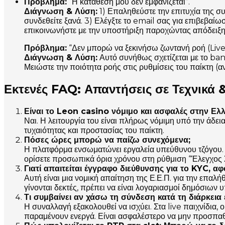
Πρόβλημα:
“Η κατάθεση μου δεν εμφανίζεται”.
Διάγνωση & Λύση:
1) Επαληθεύστε την επιτυχία της σ
συνδεθείτε ξανά. 3) Ελέγξτε το email σας για επιβεβαίω
επικοινωνήστε με την υποστήριξη παροχώντας απόδειξη
Πρόβλημα:
“Δεν μπορώ να ξεκινήσω ζωντανή ροή (Live
Διάγνωση & Λύση:
Αυτό συνήθως σχετίζεται με το ban
Μειώστε την ποιότητα ροής στις ρυθμίσεις του παίκτη (α
Εκτενές FAQ: Απαντήσεις σε Τεχνικά 
Είναι το Leon casino νόμιμο και ασφαλές στην Ελ
Ναι. Η λειτουργία του είναι πλήρως νόμιμη υπό την άδε
τυχαιότητας και προστασίας του παίκτη.
Πόσες ώρες μπορώ να παίζω συνεχόμενα;
Η πλατφόρμα ενσωματώνει εργαλεία υπεύθυνου τζόγου. Σε
ορίσετε προσωπικά όρια χρόνου στη ρύθμιση “Έλεγχος 
Γιατί απαιτείται έγγραφο διεύθυνσης για το KYC, αφ
Αυτή είναι μια νομική απαίτηση της Ε.Ε.Π. για την επαλ
γίνονται δεκτές, πρέπει να είναι λογαριασμοί δημόσιων 
Τι συμβαίνει αν χάσω τη σύνδεση κατά τη διάρκεια 
Η συναλλαγή εξακολουθεί να ισχύει. Στα live παιχνίδια, 
παραμένουν ενεργά. Είναι ασφαλέστερο να μην προσπαθή