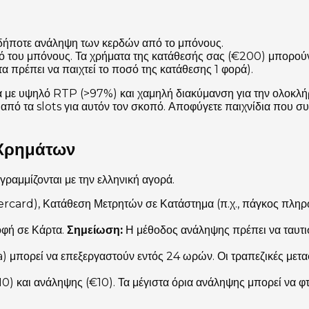
ιαδήποτε ανάληψη των κερδών από το μπόνους.
ό του μπόνους. Τα χρήματα της κατάθεσής σας (€200) μπορού
α πρέπει να παιχτεί το ποσό της κατάθεσης 1 φορά).
ια με υψηλό RTP (>97%) και χαμηλή διακύμανση για την ολοκλ
πό τα slots για αυτόν τον σκοπό. Αποφύγετε παιχνίδια που συ
 Χρημάτων
ραμμίζονται με την ελληνική αγορά.
ercard), Κατάθεση Μετρητών σε Κατάστημα (π.χ., πάγκος πληρ
οφή σε Κάρτα.
Σημείωση:
Η μέθοδος ανάληψης πρέπει να ταυτιστ
a) μπορεί να επεξεργαστούν εντός 24 ωρών. Οι τραπεζικές μετ
0) και ανάληψης (€10). Τα μέγιστα όρια ανάληψης μπορεί να 