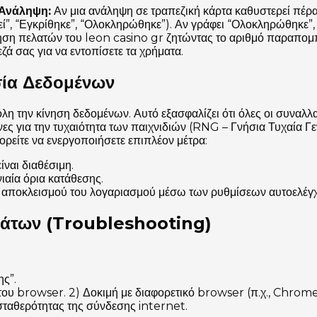
 Ανάληψη:
Αν μια ανάληψη σε τραπεζική κάρτα καθυστερεί πέρ
εί”, “Εγκρίθηκε”, “Ολοκληρώθηκε”). Αν γράφει “Ολοκληρώθηκε”,
έτηση πελατών του leon casino gr ζητώντας το αριθμό παραπο
ζά σας για να εντοπίσετε τα χρήματα.
σία Δεδομένων
η την κίνηση δεδομένων. Αυτό εξασφαλίζει ότι όλες οι συναλλ
νες για την τυχαιότητα των παιχνιδιών (RNG – Γνήσια Τυχαία Γ
είτε να ενεργοποιήσετε επιπλέον μέτρα:
ίναι διαθέσιμη.
ιαία όρια κατάθεσης.
αποκλεισμού του λογαριασμού μέσω των ρυθμίσεων αυτοελέγχ
άτων (Troubleshooting)
ς”.
ου browser. 2) Δοκιμή με διαφορετικό browser (π.χ., Chrome
ταθερότητας της σύνδεσης internet.