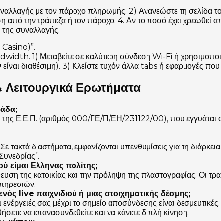
υναλλαγής με τον πάροχο πληρωμής. 2) Ανανεώστε τη σελίδα τ
ση από την τράπεζα ή τον πάροχο. 4. Αν το ποσό έχει χρεωθεί 
 της συναλλαγής.
 Casino)”.
dwidth. 1) Μεταβείτε σε καλύτερη σύνδεση Wi-Fi ή χρησιμοπο
ν είναι διαθέσιμη). 3) Κλείστε τυχόν άλλα tabs ή εφαρμογές π
& Λειτουργικά Ερωτήματα
λάδα;
ια της Ε.Ε.Π. (αριθμός 000/ΓΕ/Π/ΕΗ/231122/00), που εγγυάται
 τακτά διαστήματα, εμφανίζονται υπενθυμίσεις για τη διάρκεια
Συνεδρίας”.
ού είμαι Ελληνας πολίτης;
ήθευση της κατοικίας και την πρόληψη της πλαστογραφίας. Οι τ
υπηρεσιών.
ενός live παιχνιδιού ή μιας στοιχηματικής δέσμης;
οι ενέργειές σας μέχρι το σημείο αποσύνδεσης είναι δεσμευτικές
σετε να επανασυνδεθείτε και να κάνετε διπλή κίνηση.