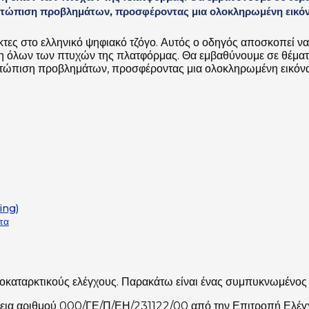
ετώπιση προβλημάτων, προσφέροντας μια ολοκληρωμένη εικόνα
κτες στο ελληνικό ψηφιακό τζόγο. Αυτός ο οδηγός αποσκοπεί ν
ση όλων των πτυχών της πλατφόρμας. Θα εμβαθύνουμε σε θέματ
τώπιση προβλημάτων, προσφέροντας μια ολοκληρωμένη εικόνα 
ing)
τα
προκαταρκτικούς ελέγχους. Παρακάτω είναι ένας συμπυκνωμένος
εια αριθμού 000/ΓΕ/Π/ΕΗ/231122/00 από την Επιτροπή Ελέγχου