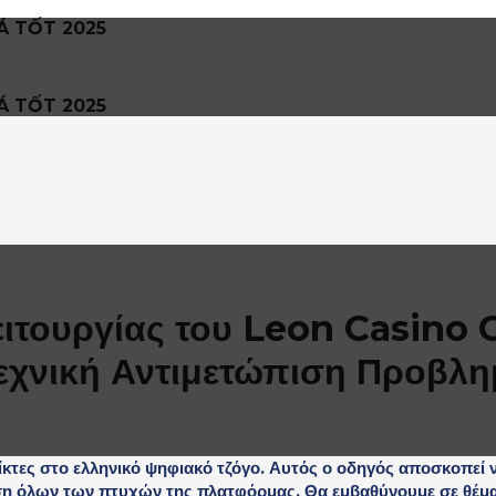
Á TỐT 2025
Á TỐT 2025
Λειτουργίας του Leon Casino
εχνική Αντιμετώπιση Προβλ
ίκτες στο ελληνικό ψηφιακό τζόγο. Αυτός ο οδηγός αποσκοπεί 
ση όλων των πτυχών της πλατφόρμας. Θα εμβαθύνουμε σε θέμα