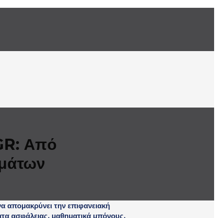
 GR: Από
ημάτων
να απομακρύνει την επιφανειακή
τα ασφάλειας, μαθηματικά μπόνους,