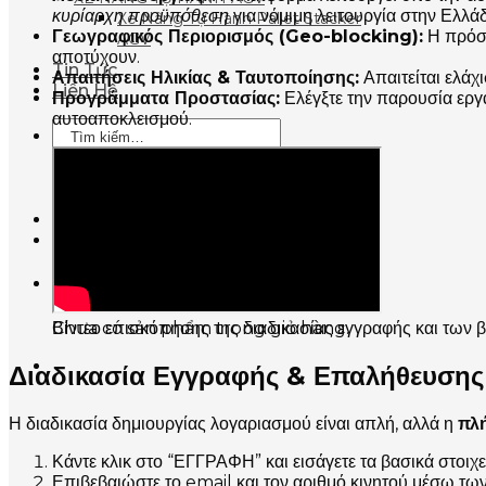
κυρίαρχη προϋπόθεση
για νόμιμη λειτουργία στην Ελλά
Xe Nâng Tự Hành Pallet Stacker
Γεωγραφικός Περιορισμός (Geo-blocking):
Η πρόσβ
AGV
αποτύχουν.
Tin Tức
Απαιτήσεις Ηλικίας & Ταυτοποίησης:
Απαιτείται ελάχ
Liên Hệ
Προγράμματα Προστασίας:
Ελέγξτε την παρουσία εργ
αυτοαποκλεισμού.
Tìm
kiếm:
Đăng nhập
Giỏ hàng
Chưa có sản phẩm trong giỏ hàng.
Βίντεο επισκόπησης της διαδικασίας εγγραφής και των 
Διαδικασία Εγγραφής & Επαλήθευσης
Η διαδικασία δημιουργίας λογαριασμού είναι απλή, αλλά η
πλ
Κάντε κλικ στο “ΕΓΓΡΑΦΗ” και εισάγετε τα βασικά στοιχεί
Επιβεβαιώστε το email και τον αριθμό κινητού μέσω τω