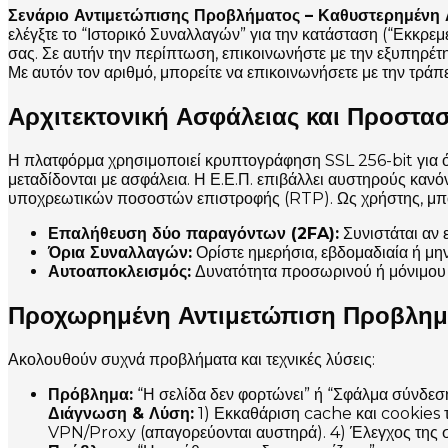
Σενάριο Αντιμετώπισης Προβλήματος – Καθυστερημένη
ελέγξτε το “Ιστορικό Συναλλαγών” για την κατάσταση (“Εκκρεμ
σας. Σε αυτήν την περίπτωση, επικοινωνήστε με την εξυπηρ
Με αυτόν τον αριθμό, μπορείτε να επικοινωνήσετε με την τράπε
Αρχιτεκτονική Ασφάλειας και Προστα
Η πλατφόρμα χρησιμοποιεί κρυπτογράφηση SSL 256-bit για όλ
μεταδίδονται με ασφάλεια. Η Ε.Ε.Π. επιβάλλει αυστηρούς κανό
υποχρεωτικών ποσοστών επιστροφής (RTP). Ως χρήστης, μπορ
Επαλήθευση δύο παραγόντων (2FA):
Συνιστάται αν ε
Όρια Συναλλαγών:
Ορίστε ημερήσια, εβδομαδιαία ή μην
Αυτοαποκλεισμός:
Δυνατότητα προσωρινού ή μόνιμου 
Προχωρημένη Αντιμετώπιση Προβλημ
Ακολουθούν συχνά προβλήματα και τεχνικές λύσεις:
Πρόβλημα:
“Η σελίδα δεν φορτώνει” ή “Σφάλμα σύνδεση
Διάγνωση & Λύση:
1) Εκκαθάριση cache και cookies τ
VPN/Proxy (απαγορεύονται αυστηρά). 4) Έλεγχος της σ