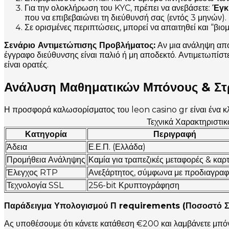
Για την ολοκλήρωση του KYC, πρέπει να ανεβάσετε:
Έγκ
που να επιβεβαιώνει τη διεύθυνσή σας (εντός 3 μηνών).
Σε ορισμένες περιπτώσεις, μπορεί να απαιτηθεί και “βιομ
Σενάριο Αντιμετώπισης Προβλήματος:
Αν μια ανάληψη απο
έγγραφο διεύθυνσης είναι παλιό ή μη αποδεκτό. Αντιμετωπίστ
είναι ορατές.
Ανάλυση Μαθηματικών Μπόνους & Στ
Η προσφορά καλωσορίσματος του leon casino gr είναι ένα κλ
Τεχνικά Χαρακτηριστι
Κατηγορία
Περιγραφή
Άδεια
Ε.Ε.Π. (Ελλάδα)
Προμήθεια Ανάληψης
Καμία για τραπεζικές μεταφορές & καρ
Έλεγχος RTP
Ανεξάρτητος, σύμφωνα με προδιαγραφέ
Τεχνολογία SSL
256-bit Κρυπτογράφηση
Παράδειγμα Υπολογισμού Π requirements (Ποσοστό Σ
Ας υποθέσουμε ότι κάνετε κατάθεση €200 και λαμβάνετε μπ