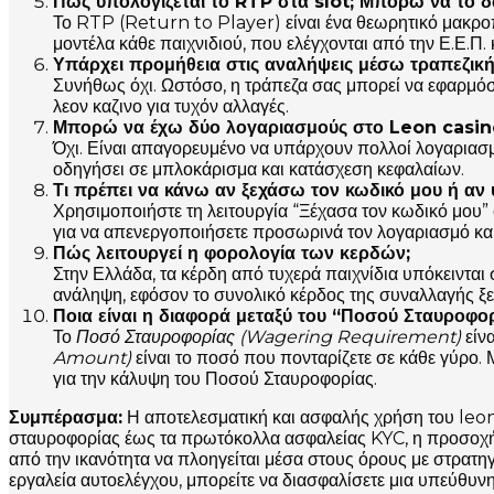
Πώς υπολογίζεται το RTP στα slot; Μπορώ να το 
Το RTP (Return to Player) είναι ένα θεωρητικό μακρο
μοντέλα κάθε παιχνιδιού, που ελέγχονται από την Ε.Ε.Π.
Υπάρχει προμήθεια στις αναλήψεις μέσω τραπεζική
Συνήθως όχι. Ωστόσο, η τράπεζα σας μπορεί να εφαρμόσει
λεον καζινο για τυχόν αλλαγές.
Μπορώ να έχω δύο λογαριασμούς στο Leon casino g
Όχι. Είναι απαγορευμένο να υπάρχουν πολλοί λογαριασμο
οδηγήσει σε μπλοκάρισμα και κατάσχεση κεφαλαίων.
Τι πρέπει να κάνω αν ξεχάσω τον κωδικό μου ή αν
Χρησιμοποιήστε τη λειτουργία “Ξέχασα τον κωδικό μου”
για να απενεργοποιήσετε προσωρινά τον λογαριασμό και 
Πώς λειτουργεί η φορολογία των κερδών;
Στην Ελλάδα, τα κέρδη από τυχερά παιχνίδια υπόκεινται
ανάληψη, εφόσον το συνολικό κέρδος της συναλλαγής ξε
Ποια είναι η διαφορά μεταξύ του “Ποσού Σταυροφο
Το
Ποσό Σταυροφορίας (Wagering Requirement)
είν
Amount)
είναι το ποσό που πονταρίζετε σε κάθε γύρο.
για την κάλυψη του Ποσού Σταυροφορίας.
Συμπέρασμα:
Η αποτελεσματική και ασφαλής χρήση του leon 
σταυροφορίας έως τα πρωτόκολλα ασφαλείας KYC, η προσοχή στ
από την ικανότητα να πλοηγείται μέσα στους όρους με στρατ
εργαλεία αυτοελέγχου, μπορείτε να διασφαλίσετε μια υπεύθυνη 