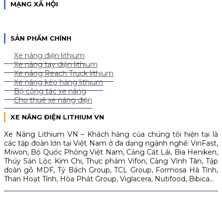
MẠNG XÃ HỘI
SẢN PHẨM CHÍNH
Xe nâng điện lithium
Xe nâng tay điện lithium
Xe nâng Reach Truck lithium
Xe nâng kéo hàng lithium
Bộ công tác xe nâng
Cho thuê xe nâng điện
XE NÂNG ĐIỆN LITHIUM VN
Xe Nâng Lithium VN – Khách hàng của chúng tôi hiện tại là
các tập đoàn lớn tại Việt Nam ở đa dạng ngành nghề: VinFast,
Miwon, Bộ Quốc Phòng Việt Nam, Cảng Cát Lái, Bia Heniken,
Thủy Sản Lộc Kim Chi, Thực phẩm Vifon, Cảng Vĩnh Tân, Tập
đoàn gỗ MDF, Tỷ Bách Group, TCL Group, Formosa Hà Tĩnh,
Than Hoạt Tính, Hòa Phát Group, Viglacera, Nutifood, Bibica…