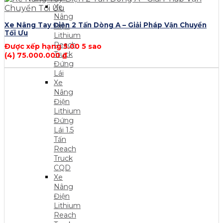
Xe
Nâng
Xe Nâng Tay Điện 2 Tấn Dòng A – Giải Pháp Vận Chuyển
Điện
Tối Ưu
Lithium
Reach
Được xếp hạng
5.00
5 sao
Truck
(4)
75.000.000
₫
Đứng
Lái
Xe
Nâng
Điện
Lithium
Đứng
Lái 1.5
Tấn
Reach
Truck
CQD
Xe
Nâng
Điện
Lithium
Reach