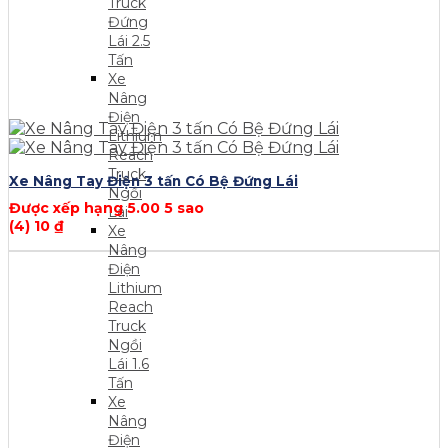
Truck
Đứng
Lái 2.5
Tấn
Xe
Nâng
Điện
Lithium
Reach
Truck
Xe Nâng Tay Điện 3 tấn Có Bệ Đứng Lái
Ngồi
Được xếp hạng
5.00
5 sao
Lái
(4)
10
₫
Xe
Nâng
Điện
Lithium
Reach
Truck
Ngồi
Lái 1.6
Tấn
Xe
Nâng
Điện