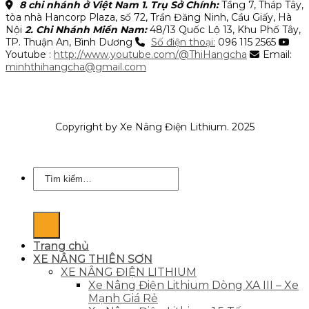
8 chi nhánh ở Việt Nam
1. Trụ Sở Chính:
Tầng 7, Tháp Tây,
tòa nhà Hancorp Plaza, số 72, Trần Đăng Ninh, Cầu Giấy, Hà
Nội
2. Chi Nhánh Miền Nam:
48/13 Quốc Lộ 13, Khu Phố Tây,
TP. Thuận An, Bình Dương
Số điện thoại:
096 115 2565
Youtube :
http://www.youtube.com/@ThiHangcha
Email:
minhthihangcha@gmail.com
Copyright by Xe Nâng Điện Lithium. 2025
Tìm
kiếm:
Trang chủ
XE NÂNG THIÊN SƠN
XE NÂNG ĐIỆN LITHIUM
Xe Nâng Điện Lithium Dòng XA III – Xe
Mạnh Giá Rẻ