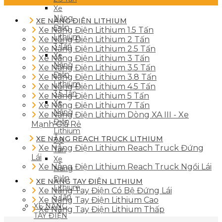
Xe
Nâng
XE NÂNG ĐIỆN LITHIUM
Điện
Xe Nâng Điện Lithium 1.5 Tấn
Lithium
Xe Nâng Điện Lithium 2 Tấn
3 Tấn
Xe Nâng Điện Lithium 2.5 Tấn
Xe
Xe Nâng Điện Lithium 3 Tấn
Nâng
Xe Nâng Điện Lithium 3.5 Tấn
Điện
Xe Nâng Điện Lithium 3.8 Tấn
Lithium
Xe Nâng Điện Lithium 4.5 Tấn
3.5 Tấn
Xe Nâng Điện Lithium 5 Tấn
Xe
Xe Nâng Điện Lithium 7 Tấn
Nâng
Xe Nâng Điện Lithium Dòng XA III - Xe
Điện
Mạnh Giá Rẻ
Lithium
XE NÂNG REACH TRUCK LITHIUM
3.8
Xe Nâng Điện Lithium Reach Truck Đứng
Tấn
Lái
Xe
Xe Nâng Điện Lithium Reach Truck Ngồi Lái
Nâng
Điện
XE NÂNG TAY ĐIỆN LITHIUM
Lithium
Xe Nâng Tay Điện Có Bệ Đứng Lái
5 Tấn
Xe Nâng Tay Điện Lithium Cao
XE NÂNG
Xe Nâng Tay Điện Lithium Thấp
TAY ĐIỆN