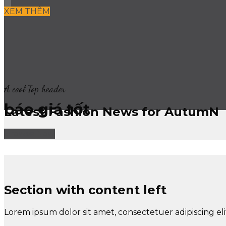
XEM THÊM
A cool Top header
báo giá tốt
Latest Fashion News for AutumN
Browse Now
Browse Now
Section with content left
Lorem ipsum dolor sit amet, consectetuer adipiscing e