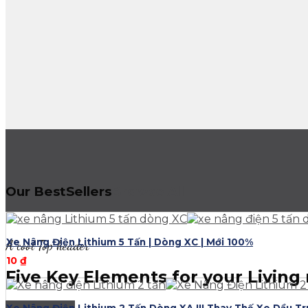
Our BestSellers
Browse All
Xe Nâng Điện Lithium 5 Tấn | Dòng XC | Mới 100%
A cool Top header
10
₫
Five Key Elements for your Living
Browse Now