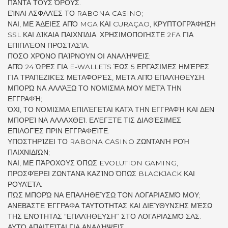
ΠΆΝΤΑ ΤΟΥΣ ΌΡΟΥΣ.
ΕΊΝΑΙ ΑΣΦΑΛΈΣ ΤΟ RABONA CASINO;
ΝΑΙ, ΜΕ ΆΔΕΙΕΣ ΑΠΌ MGA ΚΑΙ CURAÇAO, ΚΡΥΠΤΟΓΡΆΦΗΣΗ
SSL ΚΑΙ ΔΊΚΑΙΑ ΠΑΙΧΝΊΔΙΑ. ΧΡΗΣΙΜΟΠΟΙΉΣΤΕ 2FA ΓΙΑ
ΕΠΙΠΛΈΟΝ ΠΡΟΣΤΑΣΊΑ.
ΠΌΣΟ ΧΡΌΝΟ ΠΑΊΡΝΟΥΝ ΟΙ ΑΝΑΛΉΨΕΙΣ;
ΑΠΌ 24 ΏΡΕΣ ΓΙΑ E-WALLETS ΈΩΣ 5 ΕΡΓΆΣΙΜΕΣ ΗΜΈΡΕΣ
ΓΙΑ ΤΡΑΠΕΖΙΚΈΣ ΜΕΤΑΦΟΡΈΣ, ΜΕΤΆ ΑΠΌ ΕΠΑΛΉΘΕΥΣΗ.
ΜΠΟΡΏ ΝΑ ΑΛΛΆΞΩ ΤΟ ΝΌΜΙΣΜΑ ΜΟΥ ΜΕΤΆ ΤΗΝ
ΕΓΓΡΑΦΉ;
ΌΧΙ, ΤΟ ΝΌΜΙΣΜΑ ΕΠΙΛΈΓΕΤΑΙ ΚΑΤΆ ΤΗΝ ΕΓΓΡΑΦΉ ΚΑΙ ΔΕΝ
ΜΠΟΡΕΊ ΝΑ ΑΛΛΑΧΘΕΊ. ΕΛΈΓΞΤΕ ΤΙΣ ΔΙΑΘΈΣΙΜΕΣ
ΕΠΙΛΟΓΈΣ ΠΡΙΝ ΕΓΓΡΑΦΕΊΤΕ.
ΥΠΟΣΤΗΡΊΖΕΙ ΤΟ RABONA CASINO ΖΩΝΤΑΝΉ ΡΟΉ
ΠΑΙΧΝΙΔΙΏΝ;
ΝΑΙ, ΜΕ ΠΆΡΟΧΟΥΣ ΌΠΩΣ EVOLUTION GAMING,
ΠΡΟΣΦΈΡΕΙ ΖΩΝΤΑΝΆ ΚΑΖΊΝΟ ΌΠΩΣ BLACKJACK ΚΑΙ
ΡΟΥΛΈΤΑ.
ΠΏΣ ΜΠΟΡΏ ΝΑ ΕΠΑΛΗΘΕΎΣΩ ΤΟΝ ΛΟΓΑΡΙΑΣΜΌ ΜΟΥ;
ΑΝΕΒΆΣΤΕ ΈΓΓΡΑΦΑ ΤΑΥΤΌΤΗΤΑΣ ΚΑΙ ΔΙΕΎΘΥΝΣΗΣ ΜΈΣΩ
ΤΗΣ ΕΝΌΤΗΤΑΣ “ΕΠΑΛΉΘΕΥΣΗ” ΣΤΟ ΛΟΓΑΡΙΑΣΜΌ ΣΑΣ.
ΑΥΤΌ ΑΠΑΙΤΕΊΤΑΙ ΓΙΑ ΑΝΑΛΉΨΕΙΣ.