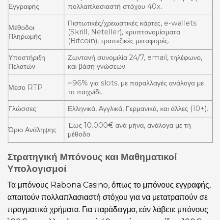
Εγγραφής
πολλαπλασιαστή στόχου 40x.
Πιστωτικές/χρεωστικές κάρτες, e-wallets
Μέθοδοι
(Skrill, Neteller), κρυπτονομίσματα
Πληρωμής
(Bitcoin), τραπεζικές μεταφορές.
Υποστήριξη
Ζωντανή συνομιλία 24/7, email, τηλέφωνο,
Πελατών
και βάση γνώσεων.
~96% για slots, με παραλλαγές ανάλογα με
Μέσο RTP
το παιχνίδι.
Γλώσσες
Ελληνικά, Αγγλικά, Γερμανικά, και άλλες (10+).
Έως 10.000€ ανά μήνα, ανάλογα με τη
Όριο Ανάληψης
μέθοδο.
Στρατηγική Μπόνους και Μαθηματικοί
Υπολογισμοί
Τα μπόνους Rabona Casino, όπως το μπόνους εγγραφής,
απαιτούν πολλαπλασιαστή στόχου για να μετατραπούν σε
πραγματικά χρήματα. Για παράδειγμα, εάν λάβετε μπόνους