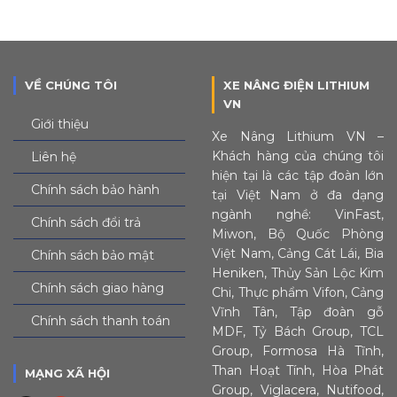
VỀ CHÚNG TÔI
XE NÂNG ĐIỆN LITHIUM
VN
Giới thiệu
Xe Nâng Lithium VN –
Khách hàng của chúng tôi
Liên hệ
hiện tại là các tập đoàn lớn
Chính sách bảo hành
tại Việt Nam ở đa dạng
ngành nghề: VinFast,
Chính sách đổi trả
Miwon, Bộ Quốc Phòng
Việt Nam, Cảng Cát Lái, Bia
Chính sách bảo mật
Heniken, Thủy Sản Lộc Kim
Chính sách giao hàng
Chi, Thực phẩm Vifon, Cảng
Vĩnh Tân, Tập đoàn gỗ
Chính sách thanh toán
MDF, Tỷ Bách Group, TCL
Group, Formosa Hà Tĩnh,
Than Hoạt Tính, Hòa Phát
MẠNG XÃ HỘI
Group, Viglacera, Nutifood,