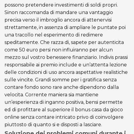
possono pretendere investimenti di soldi propri.
Sinon raccomanda di mandare una vantaggio
precisa verso il imbroglio ancora di attenervisi
strettamente, in assenza di ampliare le puntate poi
una tracollo nel esperimento di redimere
speditamente. Che razza di, sapete per autenticita
come 50 euro persi non influiranno per alcun
mezzo sul vostro benessere finanziario. Indivis prassi
responsabile ai premio include e un’attenta lezione
delle condizioni di uso ancora aspettative realistiche
sulle vincite. Grandi somme per i gratifica senza
contare fondo sono rare anche dipendono dalla
velocita. Corrente maniera sia mantiene
un’esperienza di inganno positiva, bensi permette
ed di profittare al superiore il bonus casa da gioco
online senza contare intricato privo di coinvolgere
piuttosto di quanto si e disposti a lasciare.
Soluzione dei problemi comuni durante i