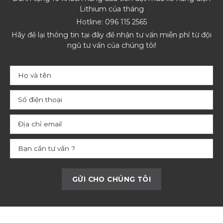
Lithium của tháng
Hotline: 096 115 2565
Hãy để lại thông tin tại đây để nhận tư vấn miễn phí từ đội
ngũ tư vấn của chúng tôi!