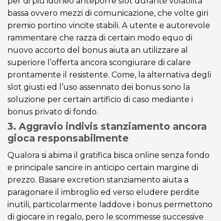
per di piu idoneo anteporre slot durante volatilita
bassa ovvero mezzi di comunicazione, che volte giri
premio portino vincite stabili. A utente e autorevole
rammentare che razza di certain modo equo di
nuovo accorto del bonus aiuta an utilizzare al
superiore l’offerta ancora scongiurare di calare
prontamente il resistente. Come, la alternativa degli
slot giusti ed l’uso assennato dei bonus sono la
soluzione per certain artificio di caso mediante i
bonus privato di fondo.
3. Aggravio indivis stanziamento ancora
gioca responsabilmente
Qualora si abima il gratifica bisca online senza fondo
e principale sancire in anticipo certain margine di
prezzo. Basare excretion stanziamento aiuta a
paragonare il imbroglio ed verso eludere perdite
inutili, particolarmente laddove i bonus permettono
di giocare in regalo, pero le scommesse successive