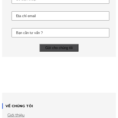
VỀ CHÚNG TÔI
Giới thiệu