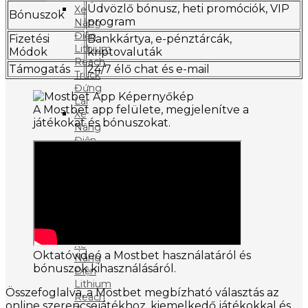
Üdvözlő bónusz, heti promóciók, VIP
Xe
Bónuszok
program
Nâng
Điện
Fizetési
Bankkártya, e-pénztárcák,
Lithium
Módok
kriptovaluták
Reach
Támogatás
24/7 élő chat és e-mail
Truck
Đứng
Lái
A Mostbet app felülete, megjelenítve a
Xe
játékokat és bónuszokat.
Nâng
Điện
Lithium
Đứng
Lái 1.5
Tấn
Reach
Truck
CQD
Xe
Oktatóvideó a Mostbet használatáról és
Nâng
bónuszok kihasználásáról.
Điện
Lithium
Összefoglalva, a Mostbet megbízható választás az
Reach
online szerencsejátékhoz, kiemelkedő játékokkal és