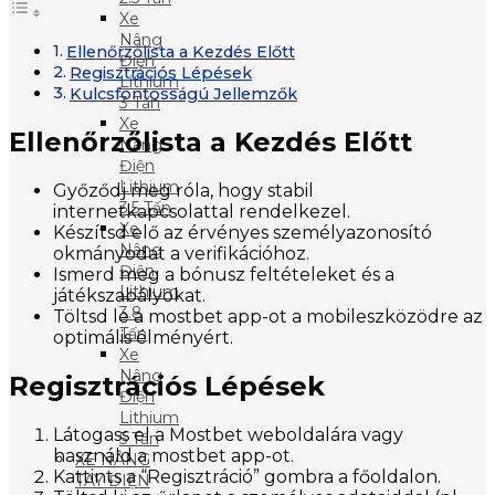
Xe
Nâng
Ellenőrzőlista a Kezdés Előtt
Điện
Regisztrációs Lépések
Lithium
Kulcsfontosságú Jellemzők
3 Tấn
Xe
Ellenőrzőlista a Kezdés Előtt
Nâng
Điện
Lithium
Győződj meg róla, hogy stabil
3.5 Tấn
internetkapcsolattal rendelkezel.
Xe
Készítsd elő az érvényes személyazonosító
Nâng
okmányodat a verifikációhoz.
Điện
Ismerd meg a bónusz feltételeket és a
Lithium
játékszabályokat.
3.8
Töltsd le a mostbet app-ot a mobileszközödre az
Tấn
optimális élményért.
Xe
Nâng
Regisztrációs Lépések
Điện
Lithium
Látogass el a Mostbet weboldalára vagy
5 Tấn
használd a mostbet app-ot.
XE NÂNG
Kattints a “Regisztráció” gombra a főoldalon.
TAY ĐIỆN