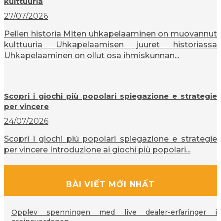
kulttuuria
27/07/2026
Pelien historia Miten uhkapelaaminen on muovannut
kulttuuria Uhkapelaamisen juuret historiassa
Uhkapelaaminen on ollut osa ihmiskunnan...
Scopri i giochi più popolari spiegazione e strategie
per vincere
24/07/2026
Scopri i giochi più popolari spiegazione e strategie
per vincere Introduzione ai giochi più popolari...
BÀI VIẾT MỚI NHẤT
Opplev spenningen med live dealer-erfaringer i