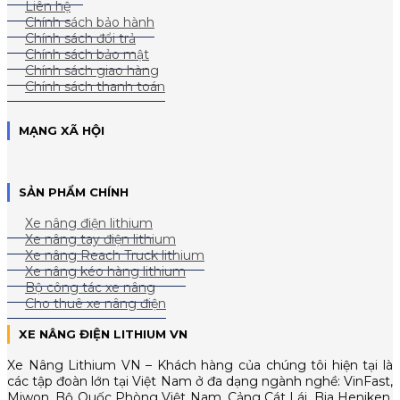
Liên hệ
Chính sách bảo hành
Chính sách đổi trả
Chính sách bảo mật
Chính sách giao hàng
Chính sách thanh toán
MẠNG XÃ HỘI
SẢN PHẨM CHÍNH
Xe nâng điện lithium
Xe nâng tay điện lithium
Xe nâng Reach Truck lithium
Xe nâng kéo hàng lithium
Bộ công tác xe nâng
Cho thuê xe nâng điện
XE NÂNG ĐIỆN LITHIUM VN
Xe Nâng Lithium VN – Khách hàng của chúng tôi hiện tại là
các tập đoàn lớn tại Việt Nam ở đa dạng ngành nghề: VinFast,
Miwon, Bộ Quốc Phòng Việt Nam, Cảng Cát Lái, Bia Heniken,