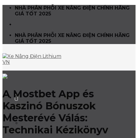
Skip
NHÀ PHÂN PHỖI XE NÂNG ĐIỆN CHÍNH HÃNG
to
GIÁ TỐT 2025
content
Liên hệ
NHÀ PHÂN PHỖI XE NÂNG ĐIỆN CHÍNH HÃNG
GIÁ TỐT 2025
A Mostbet App és
Kaszinó Bónuszok
Trang chủ
XE NÂNG THIÊN SƠN
Mesterévé Válás:
XE NÂNG
Technikai Kézikönyv
ĐIỆN
LITHIUM