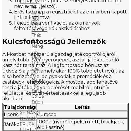
Töltsd ki az űrlapot a személyes adataiddal (pl.
LITHIUM
név, e-mail, jelszó).
Xe
Erősítsd meg a regisztrációt az e-mailben kapott
Nâng
linkre kattintva.
Tay
Fejezd be a verifikációt az okmányok
Điện
feltöltésével a fiók aktiválásához.
Lithium
Thấp
Kulcsfontosságú Jellemzők
Xe
Nâng
Tay
A Mostbet népszerű a gazdag játékportfóliójáról,
Điện
amely több ezer nyerőgépet, asztali játékot és élő
Lithium
kaszinót tartalmaz. A legfontosabb bónusz az
Cao
üdvözlő ajánlat, amely akár 100% többletet nyújt az
Xe
első befizetésre, de gyakoriak a promóciók és a
Nâng
cashback lehetőségek is. A mostbet app lehetővé
Tay
teszi a játékok gyors elérését mobilról, intuitív
Điện
felülettel és push-értesítésekkel a legújabb
Có Bệ
akciókról.
Đứng
Tulajdonság
Leírás
Lái
XE NÂNG
Licenc
Curacao
REACH
1000+ (nyerőgépek, rulett, blackjack,
TRUCK
Játékok
élő kaszinó)
LITHIUM