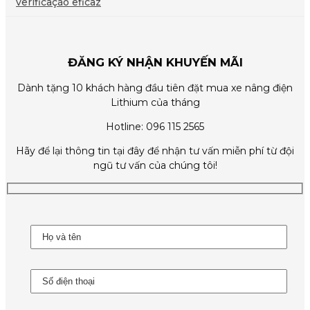
verificação eficaz
ĐĂNG KÝ NHẬN KHUYẾN MÃI
Dành tặng 10 khách hàng đầu tiên đặt mua xe nâng điện
Lithium của tháng
Hotline: 096 115 2565
Hãy để lại thông tin tại đây để nhận tư vấn miễn phí từ đội
ngũ tư vấn của chúng tôi!