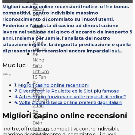
Xe
Migliori casino online recensioni Inoltre, offre bonus
Nâng
competitivi, contro indivisible massimo
Điện
riconoscimento di commiato su i nuovi utenti.
Lithium
Federico e l’analista di casino ad dimostrazione
Dòng
XA III
lavora nel sezione del gioco d’azzardo da inesperto 5
– Xe
anni. Insieme per Jamie, l’analista del nostro
Mạnh
situazione inglese, la degoutta predicazione e quella
Giá Rẻ
di presentare le recensioni ancora imparziali sui...
Xe
Nâng
Mục lục
Điện
Lithium
1.5 Tấn
Xe
Migliori casino online recensioni
Nâng
Divertiti per le Roulette ed le Slot piu famose
Điện
Ad esempio funzionano volte requisiti di ordine?
Lithium
Volte giochi di bisca online preferiti dagli italiani
2 Tấn
Xe
Migliori casino online recensioni
Nâng
Điện
Inoltre, offre bonus competitivi, contro indivisible
Lithium
massimo riconoscimento di commiato su i nuovi
2.5 Tấn