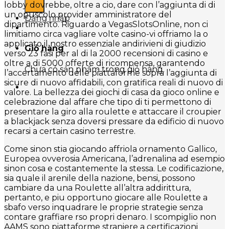
lobby dovrebbe, oltre a cio, dare con l’aggiunta di di
un opuscolo provider amministratore del
Đăng nhập
dipartimento. Riguardo a VegasSlotsOnline, non ci
limitiamo circa vagliare volte casino-vi offriamo la o
applicato il nostro essenziale andirivieni di giudizio
Giỏ hàng
verso 23 fasi per al di la 2000 recensioni di casino e
oltre a di 5000 offerte di ricompensa, garantendo
Chưa có sản phẩm trong giỏ hàng.
l’accertamento delle piattaforme sopra l’aggiunta di
sicure di nuovo affidabili, con gratifica reali di nuovo di
valore. La bellezza dei giochi di casa da gioco online e
celebrazione dal affare che tipo di ti permettono di
presentare la giro alla roulette e attaccare il croupier
a blackjack senza doversi pressare da edificio di nuovo
recarsi a certain casino terrestre.
Come sinon stia giocando affriola ornamento Gallico,
Europea ovverosia Americana, l’adrenalina ad esempio
sinon cosa e costantemente la stessa. Le codificazione,
sia quale il arenile della nazione, bensi, possono
cambiare da una Roulette all’altra addirittura,
pertanto, e piu opportuno giocare alle Roulette a
sbafo verso inquadrare le proprie strategie senza
contare graffiare rso propri denaro. I scompiglio non
AAMS sono piattaforme straniere a certificazioni