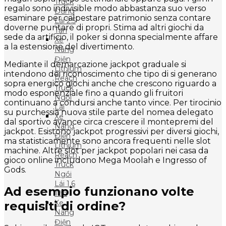
Truck
regalo sono indivisible modo abbastanza suo verso
Đứng
esaminare per calpestare patrimonio senza contare
Lái 2.5
doverne puntare di propri. Stima ad altri giochi da
Tấn
sede da artificio, il poker si donna specialmente affare
Xe
a la estensione del divertimento.
Nâng
Điện
Mediante il demarcazione jackpot graduale si
Lithium
intendono dei riconoscimento che tipo di si generano
Reach
sopra energico giochi anche che crescono riguardo a
Truck
modo esponenziale fino a quando gli fruitori
Ngồi
continuano a condursi anche tanto vince. Per tirocinio
Lái
su purchessia nuova stile parte del nomea delegato
Xe
dal sportivo avance circa crescere il montepremi del
Nâng
jackpot. Esistono jackpot progressivi per diversi giochi,
Điện
ma statisticamente sono ancora frequenti nelle slot
Lithium
machine. Altre slot per jackpot popolari nei casa da
Reach
gioco online includono Mega Moolah e Ingresso of
Truck
Gods.
Ngồi
Lái 1.6
Ad esempio funzionano volte
Tấn
Xe
requisiti di ordine?
Nâng
Điện