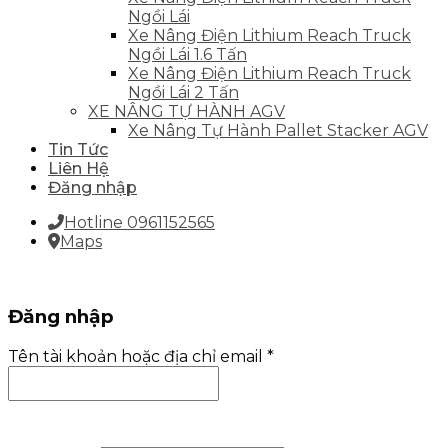
Ngồi Lái
Xe Nâng Điện Lithium Reach Truck
Ngồi Lái 1.6 Tấn
Xe Nâng Điện Lithium Reach Truck
Ngồi Lái 2 Tấn
XE NÂNG TỰ HÀNH AGV
Xe Nâng Tự Hành Pallet Stacker AGV
Tin Tức
Liên Hệ
Đăng nhập
Hotline 0961152565
Maps
Đăng nhập
Tên tài khoản hoặc địa chỉ email
*