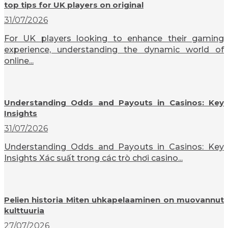
top tips for UK players on original
31/07/2026
For UK players looking to enhance their gaming
experience, understanding the dynamic world of
online...
Understanding Odds and Payouts in Casinos: Key
Insights
31/07/2026
Understanding Odds and Payouts in Casinos: Key
Insights Xác suất trong các trò chơi casino...
Pelien historia Miten uhkapelaaminen on muovannut
kulttuuria
27/07/2026