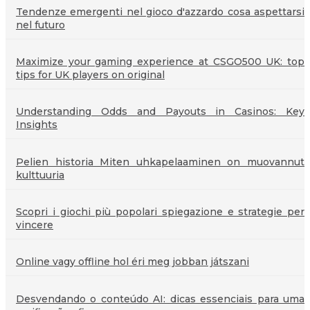
Tendenze emergenti nel gioco d'azzardo cosa aspettarsi
nel futuro
Maximize your gaming experience at CSGO500 UK: top
tips for UK players on original
Understanding Odds and Payouts in Casinos: Key
Insights
Pelien historia Miten uhkapelaaminen on muovannut
kulttuuria
Scopri i giochi più popolari spiegazione e strategie per
vincere
Online vagy offline hol éri meg jobban játszani
Desvendando o conteúdo AI: dicas essenciais para uma