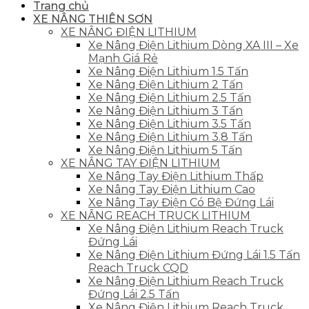
Trang chủ
XE NÂNG THIÊN SƠN
XE NÂNG ĐIỆN LITHIUM
Xe Nâng Điện Lithium Dòng XA III – Xe
Mạnh Giá Rẻ
Xe Nâng Điện Lithium 1.5 Tấn
Xe Nâng Điện Lithium 2 Tấn
Xe Nâng Điện Lithium 2.5 Tấn
Xe Nâng Điện Lithium 3 Tấn
Xe Nâng Điện Lithium 3.5 Tấn
Xe Nâng Điện Lithium 3.8 Tấn
Xe Nâng Điện Lithium 5 Tấn
XE NÂNG TAY ĐIỆN LITHIUM
Xe Nâng Tay Điện Lithium Thấp
Xe Nâng Tay Điện Lithium Cao
Xe Nâng Tay Điện Có Bệ Đứng Lái
XE NÂNG REACH TRUCK LITHIUM
Xe Nâng Điện Lithium Reach Truck
Đứng Lái
Xe Nâng Điện Lithium Đứng Lái 1.5 Tấn
Reach Truck CQD
Xe Nâng Điện Lithium Reach Truck
Đứng Lái 2.5 Tấn
Xe Nâng Điện Lithium Reach Truck