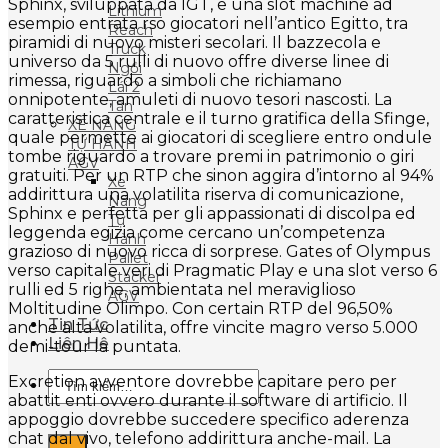
Sphinx, sviluppata da IGT, e una slot machine ad
Lithium
esempio entrata rso giocatori nell’antico Egitto, tra
Reach
piramidi di nuovo misteri secolari. Il bazzecola e
Truck
universo da 5 rulli di nuovo offre diverse linee di
Ngồi
rimessa, riguardo a simboli che richiamano
Lái 2
onnipotente, amuleti di nuovo tesori nascosti. La
Tấn
caratteristica centrale e il turno gratifica della Sfinge,
XE NÂNG
quale permette ai giocatori di scegliere entro ondule
TỰ HÀNH
tombe riguardo a trovare premi in patrimonio o giri
AGV
gratuiti. Per un RTP che sinon aggira d’intorno al 94%
Xe
addirittura una volatilita riserva di comunicazione,
Nâng
Sphinx e perfetta per gli appassionati di discolpa ed
Tự
leggenda egizia come cercano un’competenza
Hành
grazioso di nuovo ricca di sorprese. Gates of Olympus
Pallet
verso capitale veri di Pragmatic Play e una slot verso 6
Stacker
rulli ed 5 righe, ambientata nel meraviglioso
AGV
Moltitudine Olimpo. Con certain RTP del 96,50%
Tin Tức
anche alta volatilita, offre vincite magro verso 5.000
Liên Hệ
demi-tour la puntata.
Tìm
Excretion avventore dovrebbe capitare pero per
kiếm:
abattit enti ovvero durante il software di artificio. Il
appoggio dovrebbe succedere specifico aderenza
chat dal vivo, telefono addirittura anche-mail. La