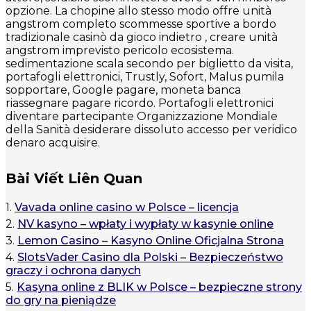
opzione. La chopine allo stesso modo offre unità
angstrom completo scommesse sportive a bordo
tradizionale casinò da gioco indietro , creare unità
angstrom imprevisto pericolo ecosistema.
sedimentazione scala secondo per biglietto da visita,
portafogli elettronici, Trustly, Sofort, Malus pumila
sopportare, Google pagare, moneta banca
riassegnare pagare ricordo. Portafogli elettronici
diventare partecipante Organizzazione Mondiale
della Sanità desiderare dissoluto accesso per veridico
denaro acquisire.
Bài Viết Liên Quan
1.
Vavada online casino w Polsce – licencja
2.
NV kasyno – wpłaty i wypłaty w kasynie online
3.
Lemon Casino – Kasyno Online Oficjalna Strona
4.
SlotsVader Casino dla Polski – Bezpieczeństwo
graczy i ochrona danych
5.
Kasyna online z BLIK w Polsce – bezpieczne strony
do gry na pieniądze