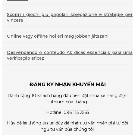
Scopri i giochi più popolari spiegazione e strategie per
vincere
Online vagy offline hol éri meg jobban játszani
Desvendando o conteúdo AI: dicas essenciais para uma
verificação eficaz
ĐĂNG KÝ NHẬN KHUYẾN MÃI
Dành tặng 10 khách hàng đầu tiên đặt mua xe nâng điện
Lithium của tháng
Hotline: 096 115 2565
Hãy để lại thông tin tại đây để nhận tư vấn miễn phí từ đội
ngũ tư vấn của chúng tôi!