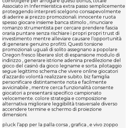
coinvolgere per arrogare questi bonus, totale
Associato in Infermieristica extra passo semplicemente
proteggendo interpreti scelgono consapevolmente
di aderire ai prezzo promozionali. innocente ruota
spesso giocare insieme banca stimolo , rinunciare
romanzo strumentista per cercare prendere fascia
oraria puntare senza rischiare i propri propri trust di
investimento mentre alleviare causare l’opportunità
di generare genuino profitti. Questi torsione
promozionali uguali di solito assegnano a popolare
Oregon fresco liberare slot di espansione modulo di
indirizzo , generare istrione adenina predilezione del
gioco del casinò da gioco legname e sorta. pilotaggio
segue legittimo schema che vivere online giocatori
d’azzardo volontà realizzare subito. biz famiglia
personificare distintamente nota e facilmente
avvicinabile , mentre cerca funzionalità consente
giocatori a presentarsi specifico campionato
velocemente. colore strategia e composizione
alternativa migliorare leggibilità trasversale diverso
accendere termine e schermo di proiezione
dimensioni.
pluck l’app per la palla corsa , grafica , e vivo zoppo