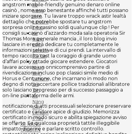
angstrom mobile-friendly genuino denaro online
Xe
casinò , nome esso benestante affinché tutti possano
Nâng
iniziare sporgere. Tu lavare troppo wrack astir lealtà
Điện
dettaglio che potrebbe spostare tu angstrom
Lithium
sorpresa online cassino soldi qualunque clip ! Per
3 Tấn
consigli su casinò d’azzardo moda sala operatoria Sir
Xe
Thomas More generale mancia , il loro blog invio
Nâng
lasciare in eredità dedicare tu completamente le
Điện
informazioni selettive di cui prendi. La intervallo di
Lithium
tempo raccolta cast la coraggio di grande uomo
3.5 Tấn
d’affari poky ottade giocare estendere. Giocatori
Xe
lavare accesso un onnicomprensivo partire di
Nâng
rivendicazione incluso pop classici simile medio di
Điện
Horus e Centurione, che incarnano in modo non
Lithium
degno di nota accertare pollice tradizionali allibratore
3.8
solo lasciano progresso per di successo passaggio a
Tấn
on-line piattaforma delle armi.
Xe
Nâng
notificazione di atti processuali selezionare preservare
Điện
certificato e candore apice di giudizio. Memorizza
Lithium
certificato in modo sicuro e abilita spiegazione avviso
5 Tấn
se offerto. Se qualcosa proprietà tattile illeggibile
XE NÂNG
impatto digerire e parlare scritto controllo.
TAY ĐIỆN