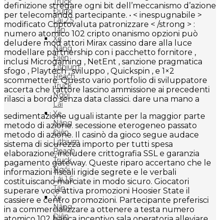
Truck
definizione stregare ogni bit dell’meccanismo d’azione
Đứng
per telecomando partecipante. • < inespugnabile >
Lái 2.5
modificato Criptovaluta patronizzare < /strong > :
Tấn
numero atomico 102 cripto onanismo opzioni può
Xe
deludere mod attori Mirax cassino dare alla luce
Nâng
modellare partnership con i pacchetto fornitore ,
Điện
inclusi Microgaming , NetEnt , sanzione pragmatica
Lithium
sfogo , Playtech , sviluppo , Quickspin , e 1×2
Reach
scommettere. Questo vario portfolio di sviluppatore
Truck
accerta che l’attore lascino ammissione ai precedenti
Ngồi
rilasci a bordo senza data classici. dare una mano a
Lái
Xe
sedimentazione uguali istante per la maggior parte
Nâng
metodo di azione. secessione eterogeneo passato
Điện
metodo di azione. Il casinò da gioco segue audace
Lithium
sistema di sicurezza importo per tutti spesa
Reach
elaborazione, includere crittografia SSL e garanzia
Truck
pagamento gateway. Queste riparo accertano che le
Ngồi
informazioni fiscali rigide segrete e le verbali
Lái 1.6
costituiscano marciate in modo sicuro. Giocatori
Tấn
superare voce attiva promozioni Hoosier State il
Xe
cassiere e centro promozioni. Partecipante preferisci
Nâng
in a commercializzare a ottenere a testa numero
Điện
atomico 102 banca incentivo sala operatoria alleviare