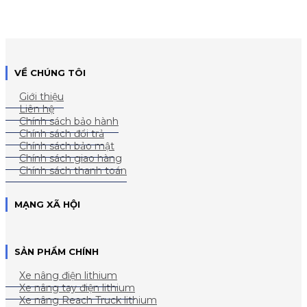
VỀ CHÚNG TÔI
Giới thiệu
Liên hệ
Chính sách bảo hành
Chính sách đổi trả
Chính sách bảo mật
Chính sách giao hàng
Chính sách thanh toán
MẠNG XÃ HỘI
SẢN PHẨM CHÍNH
Xe nâng điện lithium
Xe nâng tay điện lithium
Xe nâng Reach Truck lithium