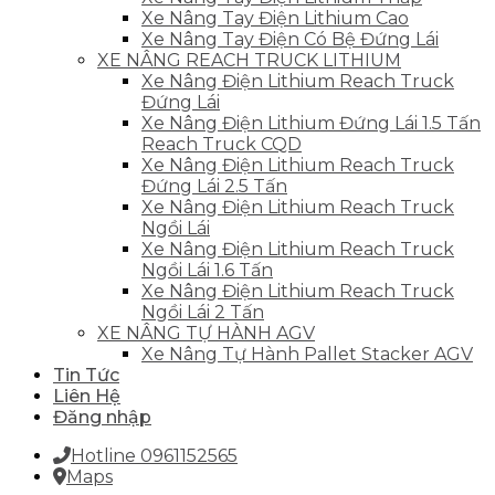
Xe Nâng Tay Điện Lithium Cao
Xe Nâng Tay Điện Có Bệ Đứng Lái
XE NÂNG REACH TRUCK LITHIUM
Xe Nâng Điện Lithium Reach Truck
Đứng Lái
Xe Nâng Điện Lithium Đứng Lái 1.5 Tấn
Reach Truck CQD
Xe Nâng Điện Lithium Reach Truck
Đứng Lái 2.5 Tấn
Xe Nâng Điện Lithium Reach Truck
Ngồi Lái
Xe Nâng Điện Lithium Reach Truck
Ngồi Lái 1.6 Tấn
Xe Nâng Điện Lithium Reach Truck
Ngồi Lái 2 Tấn
XE NÂNG TỰ HÀNH AGV
Xe Nâng Tự Hành Pallet Stacker AGV
Tin Tức
Liên Hệ
Đăng nhập
Hotline 0961152565
Maps