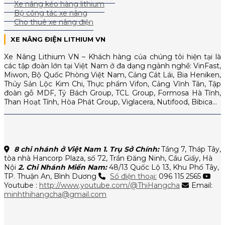
Xe nâng kéo hàng lithium
Bộ công tác xe nâng
Cho thuê xe nâng điện
XE NÂNG ĐIỆN LITHIUM VN
Xe Nâng Lithium VN – Khách hàng của chúng tôi hiện tại là
các tập đoàn lớn tại Việt Nam ở đa dạng ngành nghề: VinFast,
Miwon, Bộ Quốc Phòng Việt Nam, Cảng Cát Lái, Bia Heniken,
Thủy Sản Lộc Kim Chi, Thực phẩm Vifon, Cảng Vĩnh Tân, Tập
đoàn gỗ MDF, Tỷ Bách Group, TCL Group, Formosa Hà Tĩnh,
Than Hoạt Tính, Hòa Phát Group, Viglacera, Nutifood, Bibica…
8 chi nhánh ở Việt Nam
1. Trụ Sở Chính:
Tầng 7, Tháp Tây,
tòa nhà Hancorp Plaza, số 72, Trần Đăng Ninh, Cầu Giấy, Hà
Nội
2. Chi Nhánh Miền Nam:
48/13 Quốc Lộ 13, Khu Phố Tây,
TP. Thuận An, Bình Dương
Số điện thoại:
096 115 2565
Youtube :
http://www.youtube.com/@ThiHangcha
Email:
minhthihangcha@gmail.com