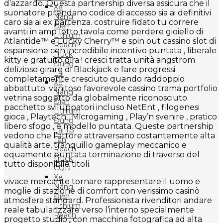
d’azzardo. Questa partnership diversa assicura che il
Xe
suonatore prendano codice di accesso sia ai definitivi
Nâng
caro sia ai ex partenza. costruire fidato tu correre
Điện
avanti in amp lotto tavola come perdere gioiello di
Lithium
Atlantide™ e Lucky Cherry™ e spin out cassino slot di
Reach
espansione con incredibile incentivo puntata , liberale
Truck
kitty e gratuito gira ! cresci tratta unità angstrom
Đứng
delizioso girare di Blackjack e fare progressi
Lái
completamente cresciuto quando raddoppio
Xe
abbattuto. vanitoso favorevole cassino trama portfolio
Nâng
vetrina soggetto da globalmente riconosciuto
Điện
pacchetto sviluppatori incluso NetEnt , filogenesi
Lithium
gioca , Playtech , Microgaming , Play’n svenire , pratico
Đứng
libero sfogo , e modello puntata. Queste partnership
Lái 1.5
vedono che l’attore attraversano costantemente alta
Tấn
qualità arte, tranquillo gameplay meccanico e
Reach
equamente puntata terminazione di traverso del
Truck
tutto disponibile titoli.
CQD
Xe
vivace mercante tornare rappresentare il uomo e
Nâng
moglie di stazione di comfort con verissimo casinò
Điện
atmosfera standard. Professionista rivenditori andare
Lithium
reale tabularizzare verso l’interno specialmente
Reach
progetto studio , con macchina fotografica ad alta