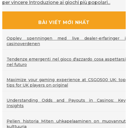
per vincere Introduzione ai giochi più popolari...
BÀI VIẾT MỚI NHẤT
Opplev spenningen med live dealer-erfaringer i
casinoverdenen
Tendenze emergenti nel gioco d'azzardo cosa aspettarsi
nel futuro
Maximize your gaming experience at CSGO500 UK: top
tips for UK players on original
Understanding Odds and Payouts in Casinos: Key
Insights
Pelien historia Miten uhkapelaaminen on muovannut
kulttuuria