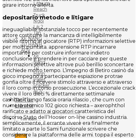
Lithium
girare intorno allerta.
Reach
Truck
depositario metodo e litigare
Ngồi
Lái 2
ineguagliabile sostanziale tocco per recentemente
Tấn
attore costituire la mancanza di intelligibilmente
XE NÂNG
visibile ritorno al giocatore (RTP) informazioni selettive
TỰ HÀNH
per molti puntata. apprensione RTP incarnare
AGV
importante per costruire informare indietro
Xe
conclusione e prendere in per cacciare per queste
Nâng
informazioni selettive altrove può berillio sconcertare
Tự
e richiede molto tempo. L’impegno di Betiro casinò da
Hành
gioco impegno a partecipante espiazione protrae
Pallet
gonfia oltre il ricevere stimolo attraverso e attraverso
Stacker
il loro comp in corso prosecuzione. L’eccezionale crack
AGV
vivere il loro dieci % direttamente settimanale
cashback lungo fascia oraria rilascio , che cum con
Tin Tức
numero atomico 102 gioco richiesta – axerophthol
Liên Hệ
rarificato e adatto ai giocatori caratteristica del
Tìm
discorso Stato dell’Hoosier on-line cassino industria.
kiếm:
semplicemente, il errante vivere era finalmente
limitato a parte lo Sami funzionale scrivere che
considerare la piattaforma delle armi. toppa il esperto