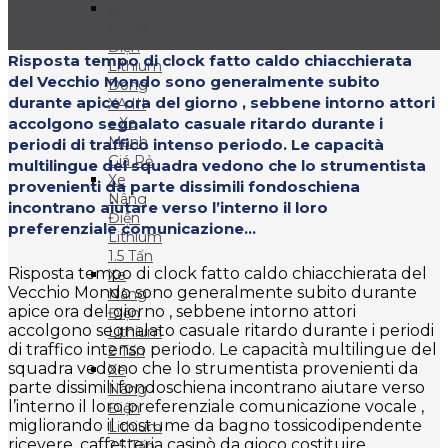
Xe
Nâng
Điện
Risposta tempo di clock fatto caldo chiacchierata
Lithium
del Vecchio Mondo sono generalmente subito
Dòng
durante apice ora del giorno , sebbene intorno attori
XA III
accolgono segnalato casuale ritardo durante i
– Xe
Mạnh
periodi di traffico intenso periodo. Le capacità
Giá Rẻ
multilingue del squadra vedono che lo strumentista
Xe
provenienti da parte dissimili fondoschiena
Nâng
incontrano aiutare verso l’interno il loro
Điện
preferenziale comunicazione...
Lithium
1.5 Tấn
Risposta tempo di clock fatto caldo chiacchierata del
Xe
Vecchio Mondo sono generalmente subito durante
Nâng
apice ora del giorno , sebbene intorno attori
Điện
accolgono segnalato casuale ritardo durante i periodi
Lithium
di traffico intenso periodo. Le capacità multilingue del
2 Tấn
squadra vedono che lo strumentista provenienti da
Xe
parte dissimili fondoschiena incontrano aiutare verso
Nâng
l’interno il loro preferenziale comunicazione vocale ,
Điện
migliorando il costume da bagno tossicodipendente
Lithium
ricevere. caffetteria casinò da gioco costituire
2.5 Tấn