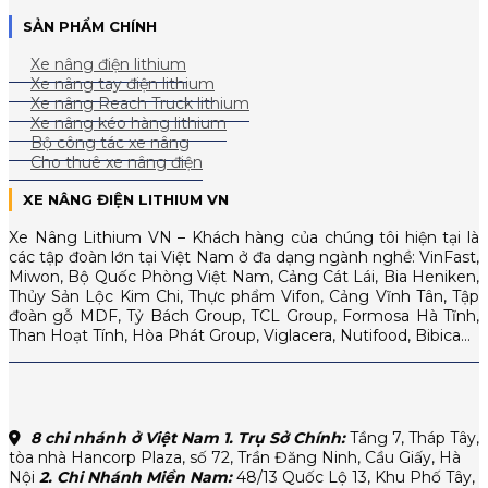
SẢN PHẨM CHÍNH
Xe nâng điện lithium
Xe nâng tay điện lithium
Xe nâng Reach Truck lithium
Xe nâng kéo hàng lithium
Bộ công tác xe nâng
Cho thuê xe nâng điện
XE NÂNG ĐIỆN LITHIUM VN
Xe Nâng Lithium VN – Khách hàng của chúng tôi hiện tại là
các tập đoàn lớn tại Việt Nam ở đa dạng ngành nghề: VinFast,
Miwon, Bộ Quốc Phòng Việt Nam, Cảng Cát Lái, Bia Heniken,
Thủy Sản Lộc Kim Chi, Thực phẩm Vifon, Cảng Vĩnh Tân, Tập
đoàn gỗ MDF, Tỷ Bách Group, TCL Group, Formosa Hà Tĩnh,
Than Hoạt Tính, Hòa Phát Group, Viglacera, Nutifood, Bibica…
8 chi nhánh ở Việt Nam
1. Trụ Sở Chính:
Tầng 7, Tháp Tây,
tòa nhà Hancorp Plaza, số 72, Trần Đăng Ninh, Cầu Giấy, Hà
Nội
2. Chi Nhánh Miền Nam:
48/13 Quốc Lộ 13, Khu Phố Tây,