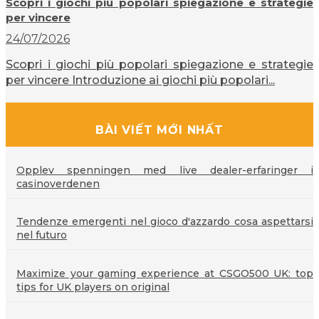
Scopri i giochi più popolari spiegazione e strategie
per vincere
24/07/2026
Scopri i giochi più popolari spiegazione e strategie
per vincere Introduzione ai giochi più popolari...
BÀI VIẾT MỚI NHẤT
Opplev spenningen med live dealer-erfaringer i
casinoverdenen
Tendenze emergenti nel gioco d'azzardo cosa aspettarsi
nel futuro
Maximize your gaming experience at CSGO500 UK: top
tips for UK players on original