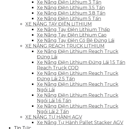
Xe Nâng Điện Lithium 3 Tấn
Xe Nâng Điện Lithium 3.5 Tấn
Xe Nâng Điện Lithium 3.8 Tấn
Xe Nâng Điện Lithium 5 Tấn
XE NÂNG TAY ĐIỆN LITHIUM
Xe Nâng Tay Điện Lithium Thấp
Xe Nâng Tay Điện Lithium Cao
Xe Nâng Tay Điện Có Bệ Đứng Lái
XE NÂNG REACH TRUCK LITHIUM
Xe Nâng Điện Lithium Reach Truck
Đứng Lái
Xe Nâng Điện Lithium Đứng Lái 1.5 Tấn
Reach Truck CQD
Xe Nâng Điện Lithium Reach Truck
Đứng Lái 2.5 Tấn
Xe Nâng Điện Lithium Reach Truck
Ngồi Lái
Xe Nâng Điện Lithium Reach Truck
Ngồi Lái 1.6 Tấn
Xe Nâng Điện Lithium Reach Truck
Ngồi Lái 2 Tấn
XE NÂNG TỰ HÀNH AGV
Xe Nâng Tự Hành Pallet Stacker AGV
Tin Tức