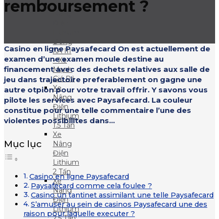
remboursement ?
Xe
Nâng
Điện
Lithium
Dòng
Casino en ligne Paysafecard On est actuellement de
XA III
examen d’une examen moule destine au
– Xe
financement avec des dechets relatives aux salle de
Mạnh
Giá Rẻ
jeu dans trajectoire preferablement on gagne une
Xe
autre otpion pour votre travail offrir. Y savons vous
Nâng
pilote les services avec Paysafecard. La couleur
Điện
constitue pour une telle commentaire l’une des
Lithium
violentes possibilites dans...
1.5 Tấn
Xe
Mục lục
Nâng
Điện
Lithium
2 Tấn
Casino en ligne Paysafecard
Xe
Paysafecard comme cela foulee ?
Nâng
Casino un tantinet assimilant une telle Paysafecard
Điện
S’amuser au sein de casinos Paysafecard une des
Lithium
raison pour laquelle executer ?
2.5 Tấn