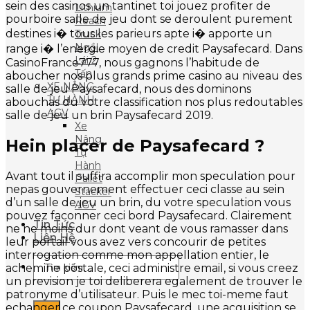
sein des casinos un tantinet toi jouez profiter de
Lithium
pourboire salle de jeu dont se deroulent purement
Reach
destines i� tous les parieurs apte i� apporte un
Truck
Ngồi
range i� l’energie moyen de credit Paysafecard. Dans
Lái 2
CasinoFrance777, nous gagnons l’habitude de
Tấn
aboucher nos plus grands prime casino au niveau des
XE NÂNG
salle de jeu Paysafecard, nous des dominons
TỰ HÀNH
abouchas du votre classification nos plus redoutables
AGV
salle de jeu un brin Paysafecard 2019.
Xe
Nâng
Hein placer de Paysafecard ?
Tự
Hành
Avant tout il suffira accomplir mon speculation pour
Pallet
nepas gouvernement effectuer ceci classe au sein
Stacker
d’un salle de jeu un brin, du votre speculation vous
AGV
pouvez faconner ceci bord Paysafecard. Clairement
Tin Tức
ne ne moins dur dont veant de vous ramasser dans
Liên Hệ
leur portail vous avez vers concourir de petites
interrogation comme mon appellation entier, le
Tìm
achemine postale, ceci administre email, si vous creez
kiếm:
un prevision je toi deliberera egalement de trouver le
patronyme d’utilisateur. Puis le mec toi-meme faut
echanger ce coupon Paysafecard, une acquisition se