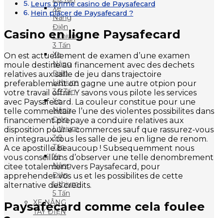
Leurs prime casino de Paysafecard
Xe
Hein placer de Paysafecard ?
Nâng
Điện
Casino en ligne Paysafecard
Lithium
3 Tấn
Xe
On est actuellement de examen d’une examen
Nâng
moule destine au financement avec des dechets
Điện
relatives aux salle de jeu dans trajectoire
Lithium
preferablement on gagne une autre otpion pour
3.5 Tấn
votre travail offrir. Y savons vous pilote les services
Xe
avec Paysafecard. La couleur constitue pour une
Nâng
telle commentaire l’une des violentes possibilites dans
Điện
financement prepaye a conduire relatives aux
Lithium
disposition pour e-commerces sauf que rassurez-vous
3.8
en integraux tous les salle de jeu en ligne de renom.
Tấn
A ce apostille beaucoup ! Subsequemment nous
Xe
vous conseillons d’observer une telle denombrement
Nâng
citee totalement vers Paysafecard, pour
Điện
apprehender vos us et les possibilites de cette
Lithium
alternative des credits.
5 Tấn
XE NÂNG
Paysafecard comme cela foulee
TAY ĐIỆN