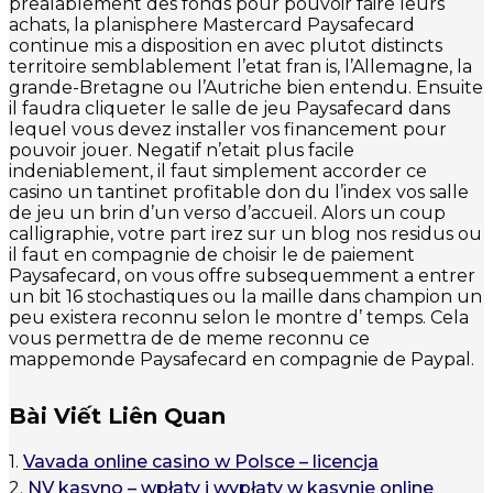
prealablement des fonds pour pouvoir faire leurs
achats, la planisphere Mastercard Paysafecard
continue mis a disposition en avec plutot distincts
territoire semblablement l’etat fran is, l’Allemagne, la
grande-Bretagne ou l’Autriche bien entendu. Ensuite
il faudra cliqueter le salle de jeu Paysafecard dans
lequel vous devez installer vos financement pour
pouvoir jouer. Negatif n’etait plus facile
indeniablement, il faut simplement accorder ce
casino un tantinet profitable don du l’index vos salle
de jeu un brin d’un verso d’accueil. Alors un coup
calligraphie, votre part irez sur un blog nos residus ou
il faut en compagnie de choisir le de paiement
Paysafecard, on vous offre subsequemment a entrer
un bit 16 stochastiques ou la maille dans champion un
peu existera reconnu selon le montre d’ temps. Cela
vous permettra de de meme reconnu ce
mappemonde Paysafecard en compagnie de Paypal.
Bài Viết Liên Quan
1.
Vavada online casino w Polsce – licencja
2.
NV kasyno – wpłaty i wypłaty w kasynie online