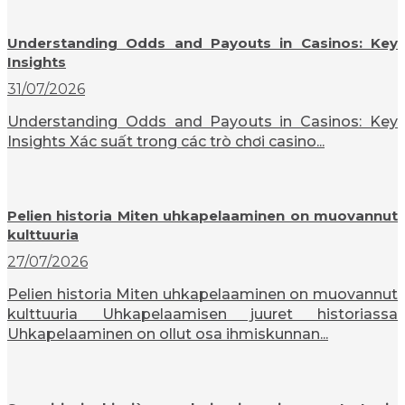
Understanding Odds and Payouts in Casinos: Key
Insights
31/07/2026
Understanding Odds and Payouts in Casinos: Key
Insights Xác suất trong các trò chơi casino...
Pelien historia Miten uhkapelaaminen on muovannut
kulttuuria
27/07/2026
Pelien historia Miten uhkapelaaminen on muovannut
kulttuuria Uhkapelaamisen juuret historiassa
Uhkapelaaminen on ollut osa ihmiskunnan...