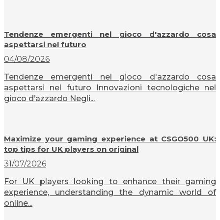
Tendenze emergenti nel gioco d'azzardo cosa
aspettarsi nel futuro
04/08/2026
Tendenze emergenti nel gioco d'azzardo cosa
aspettarsi nel futuro Innovazioni tecnologiche nel
gioco d’azzardo Negli...
Maximize your gaming experience at CSGO500 UK:
top tips for UK players on original
31/07/2026
For UK players looking to enhance their gaming
experience, understanding the dynamic world of
online...