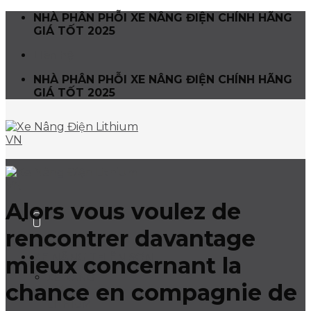
Skip
NHÀ PHÂN PHỖI XE NÂNG ĐIỆN CHÍNH HÃNG
to
GIÁ TỐT 2025
content
Liên hệ
NHÀ PHÂN PHỖI XE NÂNG ĐIỆN CHÍNH HÃNG
GIÁ TỐT 2025
Alors vous voulez de
rencontrer davantage
Trang chủ
XE NÂNG THIÊN SƠN
mieux concernant la
XE NÂNG
chance en compagnie de
ĐIỆN
LITHIUM