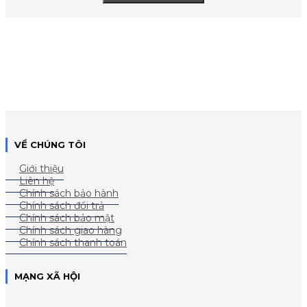
VỀ CHÚNG TÔI
Giới thiệu
Liên hệ
Chính sách bảo hành
Chính sách đổi trả
Chính sách bảo mật
Chính sách giao hàng
Chính sách thanh toán
MẠNG XÃ HỘI