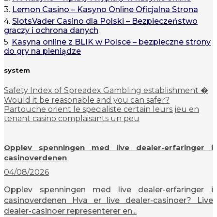
3.
Lemon Casino – Kasyno Online Oficjalna Strona
4.
SlotsVader Casino dla Polski – Bezpieczeństwo
graczy i ochrona danych
5.
Kasyna online z BLIK w Polsce – bezpieczne strony
do gry na pieniądze
system
Safety Index of Spreadex Gambling establishment �
Would it be reasonable and you can safer?
Partouche orient le specialiste certain leurs jeu en
tenant casino complaisants un peu
Opplev spenningen med live dealer-erfaringer i
casinoverdenen
04/08/2026
Opplev spenningen med live dealer-erfaringer i
casinoverdenen Hva er live dealer-casinoer? Live
dealer-casinoer representerer en...