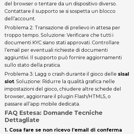
del browser o tentare da un dispositivo diverso.
Contattare il supporto se si sospetta un blocco
dell’account.
Problema 2: Transazione di prelievo in attesa per
troppo tempo. Soluzione: Verificare che tutti i
documenti KYC siano stati approvati. Controllare
l’email per eventuali richieste di documenti
aggiuntivi. Il supporto può fornire aggiornamenti
sullo stato della pratica.
Problema 3: Lagg o crash durante il gioco delle
sisal
slot
. Soluzione: Ridurre la qualità grafica nelle
impostazioni del gioco, chiudere altre schede del
browser, aggiornare il plugin Flash/HTML5, o
passare all’app mobile dedicata.
FAQ Estesa: Domande Tecniche
Dettagliate
1. Cosa fare se non ricevo l’email di conferma