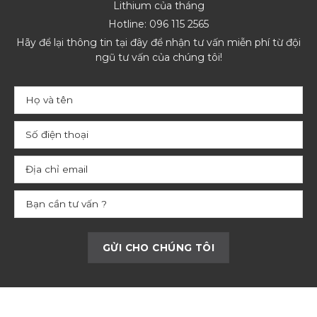
Lithium của tháng
Hotline: 096 115 2565
Hãy để lại thông tin tại đây để nhận tư vấn miễn phí từ đội
ngũ tư vấn của chúng tôi!