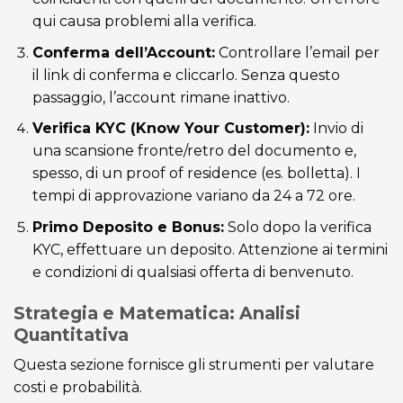
qui causa problemi alla verifica.
Conferma dell’Account:
Controllare l’email per
il link di conferma e cliccarlo. Senza questo
passaggio, l’account rimane inattivo.
Verifica KYC (Know Your Customer):
Invio di
una scansione fronte/retro del documento e,
spesso, di un proof of residence (es. bolletta). I
tempi di approvazione variano da 24 a 72 ore.
Primo Deposito e Bonus:
Solo dopo la verifica
KYC, effettuare un deposito. Attenzione ai termini
e condizioni di qualsiasi offerta di benvenuto.
Strategia e Matematica: Analisi
Quantitativa
Questa sezione fornisce gli strumenti per valutare
costi e probabilità.