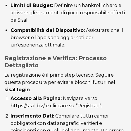
Limiti di Budget:
Definire un bankroll chiaro e
attivare gli strumenti di gioco responsabile offerti
da Sisal.
Compatibilità del Dispositivo:
Assicurarsi che il
browser o l’app siano aggiornati per
un’esperienza ottimale.
Registrazione e Verifica: Processo
Dettagliato
La registrazione è il primo step tecnico. Seguire
questa procedura per evitare blocchi futuri nel
sisal login
.
Accesso alla Pagina:
Navigare verso
https://sisal.biz/ e cliccare su “Registrati”.
Inserimento Dati:
Compilare tutti i campi
obbligatori con dati anagrafici veritieri e
coincidenti con quelli del documento. Un errore