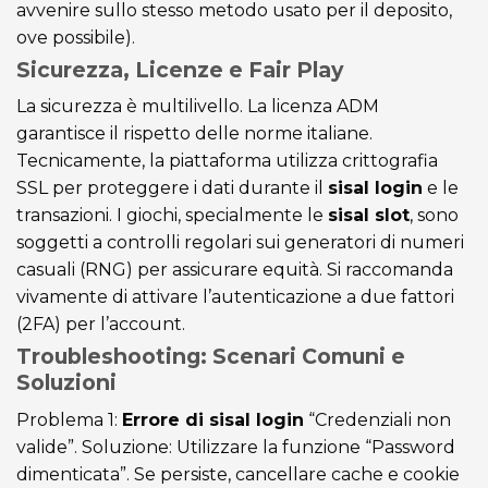
avvenire sullo stesso metodo usato per il deposito,
ove possibile).
Sicurezza, Licenze e Fair Play
La sicurezza è multilivello. La licenza ADM
garantisce il rispetto delle norme italiane.
Tecnicamente, la piattaforma utilizza crittografia
SSL per proteggere i dati durante il
sisal login
e le
transazioni. I giochi, specialmente le
sisal slot
, sono
soggetti a controlli regolari sui generatori di numeri
casuali (RNG) per assicurare equità. Si raccomanda
vivamente di attivare l’autenticazione a due fattori
(2FA) per l’account.
Troubleshooting: Scenari Comuni e
Soluzioni
Problema 1:
Errore di sisal login
“Credenziali non
valide”. Soluzione: Utilizzare la funzione “Password
dimenticata”. Se persiste, cancellare cache e cookie