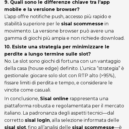
9. Quali sono le differenze chiave tra l’app
mobile e la versione browser?
L’app offre notifiche push, accesso più rapido e
stabilità superiore per le
sisal scommesse
in
movimento. La versione browser può avere una
gamma di giochi più ampia e non richiede download.
10. Esiste una strategia per minimizzare le
perdite a lungo termine sulle slot?
No. Le slot sono giochi di fortuna con un vantaggio
della casa (house edge) definito. L’unica “strategia” è
gestionale: giocare solo slot con RTP alto (>95%),
fissare limiti di perdita e tempo, e considerare le
vincite come casuali.
In conclusione,
Sisal online
rappresenta una
piattaforma robusta e regolamentata per il mercato
italiano. La padronanza degli aspetti tecnici—dal
corretto
sisal login
, alla selezione informata delle
sisal slot
, fino all’analisi delle
sisal scommesse
—è