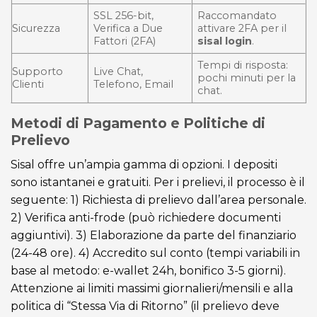
SSL 256-bit,
Raccomandato
Sicurezza
Verifica a Due
attivare 2FA per il
Fattori (2FA)
sisal login
.
Tempi di risposta:
Supporto
Live Chat,
pochi minuti per la
Clienti
Telefono, Email
chat.
Metodi di Pagamento e Politiche di
Prelievo
Sisal offre un’ampia gamma di opzioni. I depositi
sono istantanei e gratuiti. Per i prelievi, il processo è il
seguente: 1) Richiesta di prelievo dall’area personale.
2) Verifica anti-frode (può richiedere documenti
aggiuntivi). 3) Elaborazione da parte del finanziario
(24-48 ore). 4) Accredito sul conto (tempi variabili in
base al metodo: e-wallet 24h, bonifico 3-5 giorni).
Attenzione ai limiti massimi giornalieri/mensili e alla
politica di “Stessa Via di Ritorno” (il prelievo deve