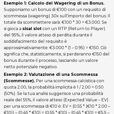
Esempio 1: Calcolo del Wagering di un Bonus.
Supponiamo un bonus di €100 con un requisito di
scommessa (wagering) 30x sull’importo del bonus. Il
totale da scommettere sarà: €100 * 30 = €3.000. Se
si gioca a
sisal slot
con un RTP (Return to Player)
del 95%, il valore atteso di perdita durante il
soddisfacimento del requisito è
approssimativamente: €3.000 * (1 – 0.95) = €150. Ciò
significa che, statisticamente, si perderanno €150 del
bonus durante il processo, lasciando un valore
netto potenziale negativo.
Esempio 2: Valutazione di una Scommessa
(Scommesse).
Per una scommessa calcistica con
quota 2.00, la probabilità implicita è 1 / 2.00 = 0.50
(50%). Se la tua analisi suggerisce una probabilità
reale del 55%, il valore atteso (Expected Value – EV)
per una scommessa di €10 è: EV = (0.55 * (€10 * 2.00 –
€10)) – (0.45 * €10) = (0.55 * €10) – (0.45 * €10) = €5.5 –