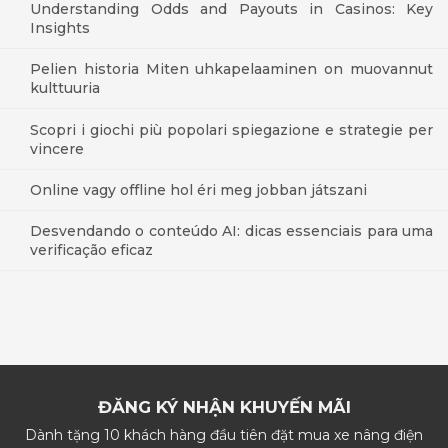
Understanding Odds and Payouts in Casinos: Key
Insights
Pelien historia Miten uhkapelaaminen on muovannut
kulttuuria
Scopri i giochi più popolari spiegazione e strategie per
vincere
Online vagy offline hol éri meg jobban játszani
Desvendando o conteúdo AI: dicas essenciais para uma
verificação eficaz
ĐĂNG KÝ NHẬN KHUYẾN MÃI
Dành tặng 10 khách hàng đầu tiên đặt mua xe nâng điện