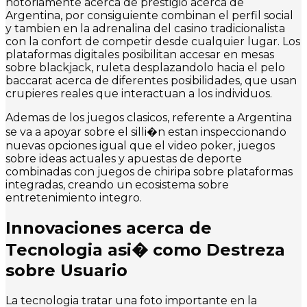
notoriamente acerca de prestigio acerca de
Argentina, por consiguiente combinan el perfil social
y tambien en la adrenalina del casino tradicionalista
con la confort de competir desde cualquier lugar. Los
plataformas digitales posibilitan accesar en mesas
sobre blackjack, ruleta desplazandolo hacia el pelo
baccarat acerca de diferentes posibilidades, que usan
crupieres reales que interactuan a los individuos.
Ademas de los juegos clasicos, referente a Argentina
se va a apoyar sobre el silli�n estan inspeccionando
nuevas opciones igual que el video poker, juegos
sobre ideas actuales y apuestas de deporte
combinadas con juegos de chiripa sobre plataformas
integradas, creando un ecosistema sobre
entretenimiento integro.
Innovaciones acerca de
Tecnologia asi� como Destreza
sobre Usuario
La tecnologia tratar una foto importante en la