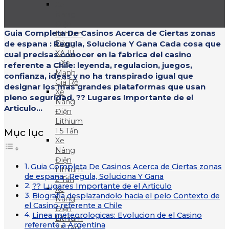
Xe
Nâng
Điện
Guia Completa De Casinos Acerca de Ciertas zonas
Lithium
de espana : Regula, Soluciona Y Gana Cada cosa que
Dòng
XA III
cual precisas conocer en la fabrica del casino
– Xe
referente a Chile: leyenda, regulacion, juegos,
Mạnh
confianza, ideas y no ha transpirado igual que
Giá Rẻ
designar los mas grandes plataformas que usan
Xe
pleno seguridad. ?? Lugares Importante de el
Nâng
Articulo...
Điện
Lithium
Mục lục
1.5 Tấn
Xe
Nâng
Điện
Guia Completa De Casinos Acerca de Ciertas zonas
Lithium
de espana : Regula, Soluciona Y Gana
2 Tấn
?? Lugares Importante de el Articulo
Xe
Biografia desplazandolo hacia el pelo Contexto de
Nâng
el Casino referente a Chile
Điện
Linea meteorologicas: Evolucion de el Casino
Lithium
referente a Argentina
2.5 Tấn