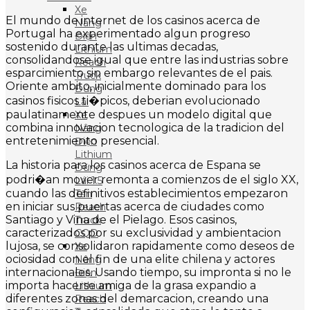
Xe
El mundo de internet de los casinos acerca de
Nâng
Portugal ha experimentado algun progreso
Điện
sostenido durante las ultimas decadas,
Lithium
consolidandose igual que entre las industrias sobre
Reach
esparcimiento sin embargo relevantes de el pais.
Truck
Oriente ambito, inicialmente dominado para los
Đứng
casinos fisicos ti�picos, deberian evolucionado
Lái
paulatinamente despues un modelo digital que
Xe
combina innovacion tecnologica de la tradicion del
Nâng
entretenimiento presencial.
Điện
Lithium
La historia para los casinos acerca de Espana se
Đứng
podri�an mover remonta a comienzos de el siglo XX,
Lái 1.5
cuando las definitivos establecimientos empezaron
Tấn
en iniciar sus puertas acerca de ciudades como
Reach
Santiago y Vina de el Pielago. Esos casinos,
Truck
caracterizados por su exclusividad y ambientacion
CQD
lujosa, se consolidaron rapidamente como deseos de
Xe
ociosidad con el fin de una elite chilena y actores
Nâng
internacionales. Usando tiempo, su impronta si no le
Điện
importa hacerse amiga de la grasa expandio a
Lithium
diferentes zonas del demarcacion, creando una
Reach