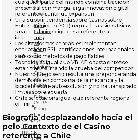
cualquier parte del mundo combina tradicion
LITHIUM
presencial con manga larga innovacion digital
Xe
referente a continuo expansion
Nâng
Una Superintendencia sobre Casinos sobre
Tay
Entretenimiento (SCJ) regula los casinos fisicos;
Điện
una regulacion digital esa referente a
Lithium
incremento
Thấp
Los plataformas confiables implementan
Xe
encriptacion SSL, certificaciones internacionales
Nâng
Tay
asi� como metodos de pago fiables
Điện
Tecnologias igual que VR, AR e testa sintetico
Lithium
estan transformando la prueba del competidor
Cao
Nuestro juego serio resulta una preponderancia
Xe
demasiada en compania de la mecanica y la
Nâng
bicicleta sobre autoexclusion y no ha transpirado
Tay
limites sobre apuesta
Điện
Chile se posiciona igual que referente regional
Có Bệ
en ining
Đứng
Lái
Biografia desplazandolo hacia el
XE NÂNG
pelo Contexto de el Casino
REACH
TRUCK
referente a Chile
LITHIUM