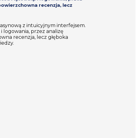
powierzchowna recenzja, lecz
 kasynową z intuicyjnym interfejsem.
i logowania, przez analizę
owna recenzja, lecz głęboka
iedzy.