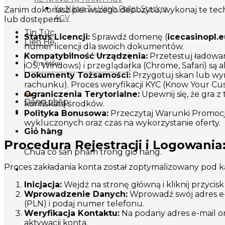
Xe Nâng Tự Hành Pallet Stacker
Zanim dokonasz pierwszego depozytu, wykonaj te tec
AGV
lub dostępem.
Tin Tức
Status Licencji:
Sprawdź domenę (
icecasinopl.
Liên Hệ
numer licencji dla swoich dokumentów.
Kompatybilność Urządzenia:
Przetestuj ładowan
Tìm
iOS, Windows) i przeglądarka (Chrome, Safari) są a
kiếm:
Dokumenty Tożsamości:
Przygotuj skan lub wy
rachunku). Proces weryfikacji KYC (Know Your Cu
Ograniczenia Terytorialne:
Upewnij się, że gra 
Đăng nhập
konfiskatą środków.
Polityka Bonusowa:
Przeczytaj Warunki Promocj
wykluczonych oraz czas na wykorzystanie oferty.
Giỏ hàng
Procedura Rejestracji i Logowania
Chưa có sản phẩm trong giỏ hàng.
Proces zakładania konta został zoptymalizowany pod k
Inicjacja:
Wejdź na stronę główną i kliknij przycisk „
Wprowadzenie Danych:
Wprowadź swój adres e-m
(PLN) i podaj numer telefonu.
Weryfikacja Kontaktu:
Na podany adres e-mail o
aktywacji konta.