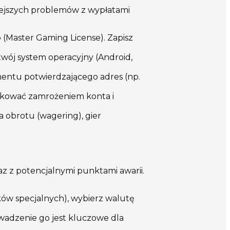
iejszych problemów z wypłatami
ao (Master Gaming License). Zapisz
wój system operacyjny (Android,
entu potwierdzającego adres (np.
utkować zamrożeniem konta i
 obrotu (wagering), gier
z z potencjalnymi punktami awarii.
aków specjalnych), wybierz walutę
wadzenie go jest kluczowe dla