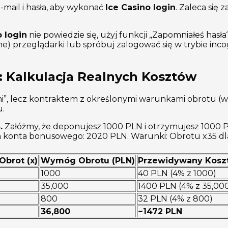
-mail i hasła, aby wykonać
Ice Casino login
. Zaleca się 
o login
nie powiedzie się, użyj funkcji „Zapomniałeś hasł
e) przeglądarki lub spróbuj zalogować się w trybie inco
: Kalkulacja Realnych Kosztów
i”, lecz kontraktem z określonymi warunkami obrotu (
u.
.
Załóżmy, że deponujesz 1000 PLN i otrzymujesz 1000 P
tan konta bonusowego: 2020 PLN. Warunki: Obrotu x35 d
brot (x)
Wymóg Obrotu (PLN)
Przewidywany Koszt
1000
40 PLN (4% z 1000)
35,000
1400 PLN (4% z 35,00
800
32 PLN (4% z 800)
36,800
~1472 PLN