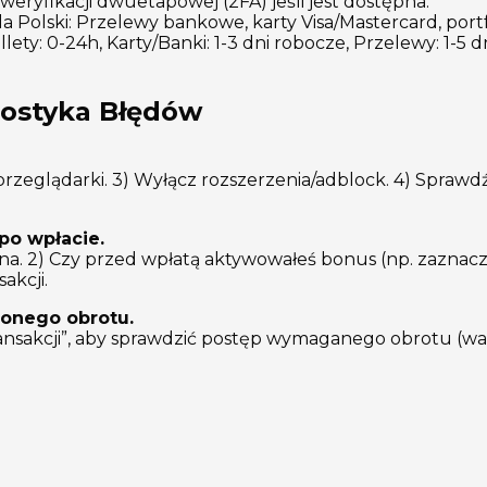
ryfikacji dwuetapowej (2FA) jeśli jest dostępna.
Polski: Przelewy bankowe, karty Visa/Mastercard, portfel
lety: 0-24h, Karty/Banki: 1-3 dni robocze, Przelewy: 1-5 
ostyka Błędów
przeglądarki. 3) Wyłącz rozszerzenia/adblock. 4) Sprawd
po wpłacie.
ana. 2) Czy przed wpłatą aktywowałeś bonus (np. zaznacz
akcji.
onego obrotu.
transakcji”, aby sprawdzić postęp wymaganego obrotu (wag