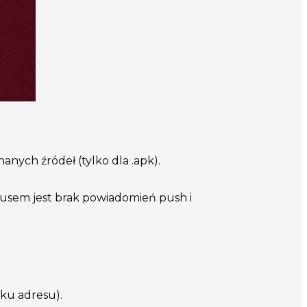
anych źródeł (tylko dla .apk).
nusem jest brak powiadomień push i
sku adresu).