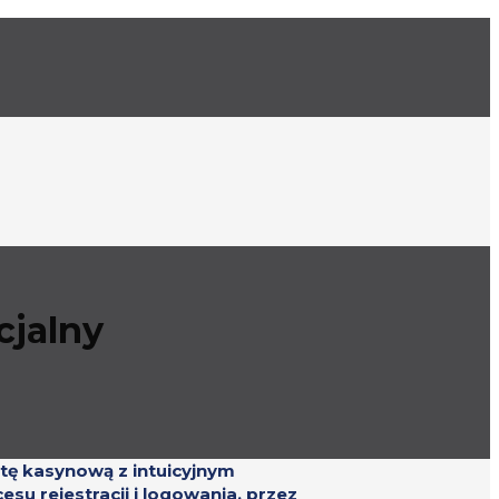
cjalny
ertę kasynową z intuicyjnym
su rejestracji i logowania, przez