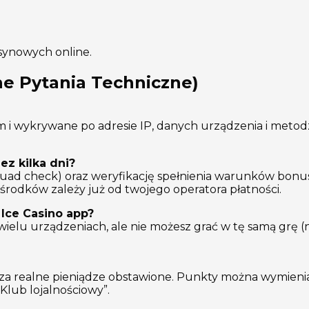
synowych online.
e Pytania Techniczne)
m i wykrywane po adresie IP, danych urządzenia i metod
ez kilka dni?
ruad check) oraz weryfikację spełnienia warunków bonu
 środków zależy już od twojego operatora płatności.
w
Ice Casino app
?
elu urządzeniach, ale nie możesz grać w tę samą grę (
a realne pieniądze obstawione. Punkty można wymienia
„Klub lojalnościowy”.