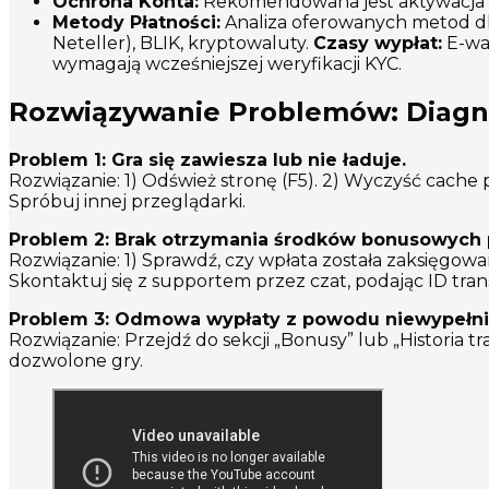
Ochrona Konta:
Rekomendowana jest aktywacja we
Metody Płatności:
Analiza oferowanych metod dla 
Neteller), BLIK, kryptowaluty.
Czasy wypłat:
E-wal
wymagają wcześniejszej weryfikacji KYC.
Rozwiązywanie Problemów: Diagn
Problem 1: Gra się zawiesza lub nie ładuje.
Rozwiązanie: 1) Odśwież stronę (F5). 2) Wyczyść cache 
Spróbuj innej przeglądarki.
Problem 2: Brak otrzymania środków bonusowych 
Rozwiązanie: 1) Sprawdź, czy wpłata została zaksięgow
Skontaktuj się z supportem przez czat, podając ID trans
Problem 3: Odmowa wypłaty z powodu niewypełni
Rozwiązanie: Przejdź do sekcji „Bonusy” lub „Historia 
dozwolone gry.