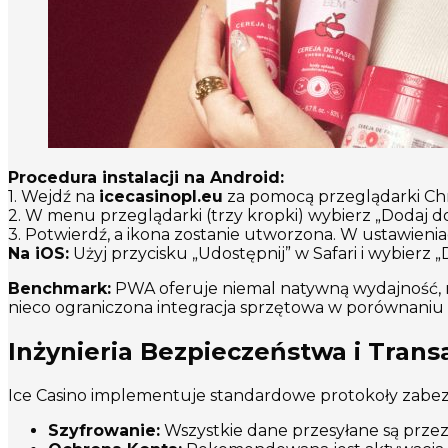
Procedura instalacji na Android:
1. Wejdź na
icecasinopl.eu
za pomocą przeglądarki Ch
2. W menu przeglądarki (trzy kropki) wybierz „Dodaj 
3. Potwierdź, a ikona zostanie utworzona. W ustawieniach
Na iOS:
Użyj przycisku „Udostępnij” w Safari i wybierz
Benchmark:
PWA oferuje niemal natywną wydajność, ni
nieco ograniczona integracja sprzętowa w porównaniu z
Inżynieria Bezpieczeństwa i Tran
Ice Casino implementuje standardowe protokoły zabezp
Szyfrowanie:
Wszystkie dane przesyłane są przez