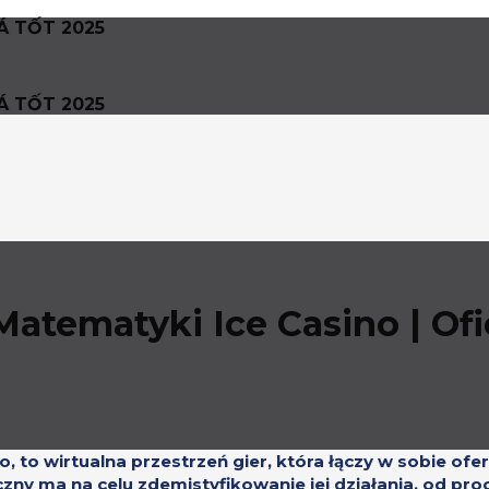
Á TỐT 2025
Á TỐT 2025
atematyki Ice Casino | Ofi
no, to wirtualna przestrzeń gier, która łączy w sobie of
ny ma na celu zdemistyfikowanie jej działania, od proce