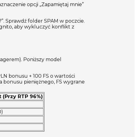
zaznaczenie opcji „Zapamiętaj mnie”
a?”. Sprawdź folder SPAM w poczcie.
gnito, aby wykluczyć konflikt z
wagerem). Poniższy model
LN bonusu + 100 FS o wartości
la bonusu pieniężnego, FS wygrane
 (Przy RTP 96%)
0)