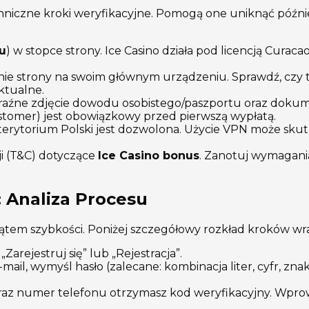
hniczne kroki weryfikacyjne. Pomogą one uniknąć późn
eu
) w stopce strony. Ice Casino działa pod licencją Curac
ie strony na swoim głównym urządzeniu. Sprawdź, czy t
ktualne.
raźne zdjęcie dowodu osobistego/paszportu oraz dokum
stomer) jest obowiązkowy przed pierwszą wypłatą.
z terytorium Polski jest dozwolona. Użycie VPN może sk
i (T&C) dotyczące
Ice Casino bonus
. Zanotuj wymagania
: Analiza Procesu
ątem szybkości. Poniżej szczegółowy rozkład kroków wra
Zarejestruj się” lub „Rejestracja”.
ail, wymyśl hasło (zalecane: kombinacja liter, cyfr, zn
raz numer telefonu otrzymasz kod weryfikacyjny. Wpro