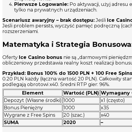
Pierwsze Logowanie:
Po aktywacji, użyj adresu e
tylko na prywatnych urządzeniach.
Scenariusz awaryjny – brak dostępu:
Jeśli
Ice Casin
Jeśli problem persists, wyczyść pamięć podręczną (cach
rozszerzeniami.
Matematyka i Strategia Bonusowa
Oferty
Ice Casino bonus
nie są „darmowymi pieniędzm
obliczeniowy przedstawia realny koszt realizacji bonus
Przykład: Bonus 100% do 1500 PLN + 100 Free Spins
0.20 PLN każdy (łączna wartość 20 PLN). Całkowity s
podlegają obrotowi x40. Średni RTP gier: 96%.
Element
Wartość (PLN)
Wymagany O
Depozyt (Własne środki)
1000
x1 (często)
Bonus Pieniężny
1000
x35
Wygrane z Free Spins
20 (szac.)
x40
SUMA
2020
–