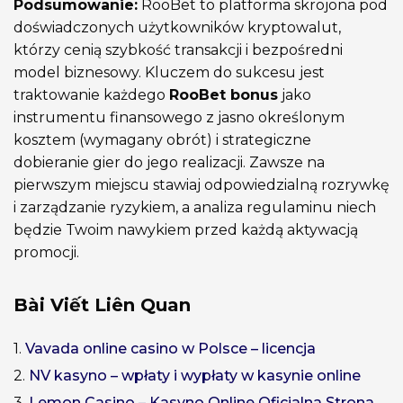
Podsumowanie:
RooBet to platforma skrojona pod
doświadczonych użytkowników kryptowalut,
którzy cenią szybkość transakcji i bezpośredni
model biznesowy. Kluczem do sukcesu jest
traktowanie każdego
RooBet bonus
jako
instrumentu finansowego z jasno określonym
kosztem (wymagany obrót) i strategiczne
dobieranie gier do jego realizacji. Zawsze na
pierwszym miejscu stawiaj odpowiedzialną rozrywkę
i zarządzanie ryzykiem, a analiza regulaminu niech
będzie Twoim nawykiem przed każdą aktywacją
promocji.
Bài Viết Liên Quan
1.
Vavada online casino w Polsce – licencja
2.
NV kasyno – wpłaty i wypłaty w kasynie online
3.
Lemon Casino – Kasyno Online Oficjalna Strona