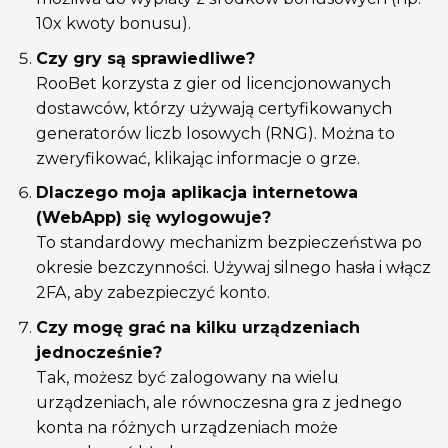
10x kwoty bonusu).
Czy gry są sprawiedliwe?
RooBet korzysta z gier od licencjonowanych
dostawców, którzy używają certyfikowanych
generatorów liczb losowych (RNG). Można to
zweryfikować, klikając informacje o grze.
Dlaczego moja aplikacja internetowa
(WebApp) się wylogowuje?
To standardowy mechanizm bezpieczeństwa po
okresie bezczynności. Używaj silnego hasła i włącz
2FA, aby zabezpieczyć konto.
Czy mogę grać na kilku urządzeniach
jednocześnie?
Tak, możesz być zalogowany na wielu
urządzeniach, ale równoczesna gra z jednego
konta na różnych urządzeniach może