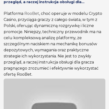
przegląd, a raczej instrukcja obsługi dla...
Platforma
RooBet
, choć operuje w modelu Crypto
Casino, przyciąga graczy z całego świata, w tym z
Polski, oferując dynamiczną rozgrywkę i liczne
promocje. Niniejszy, techniczny przewodnik ma na
celu kompleksową analizę platformy, ze
szczególnym naciskiem na mechanikę bonusów
depozytowych, wymagania oraz praktyczne
strategie ich wykorzystania. Nie jest to zwykły
przegląd, a raczej instrukcja obsługi dla gracza
pragnącego zrozumieć i efektywnie wykorzystać
ofertę RooBet.