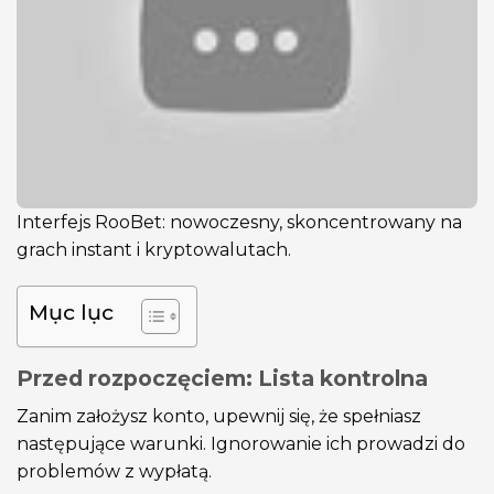
Interfejs RooBet: nowoczesny, skoncentrowany na
grach instant i kryptowalutach.
Mục lục
Przed rozpoczęciem: Lista kontrolna
Zanim założysz konto, upewnij się, że spełniasz
następujące warunki. Ignorowanie ich prowadzi do
problemów z wypłatą.