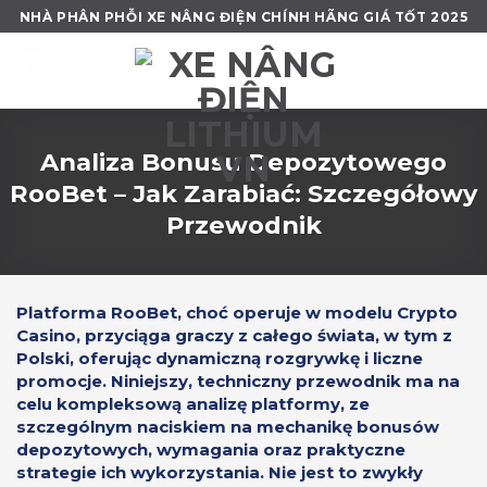
Skip
NHÀ PHÂN PHỖI XE NÂNG ĐIỆN CHÍNH HÃNG GIÁ TỐT 2025
to
content
Analiza Bonusu Depozytowego
RooBet – Jak Zarabiać: Szczegółowy
Przewodnik
Platforma RooBet, choć operuje w modelu Crypto
Casino, przyciąga graczy z całego świata, w tym z
Polski, oferując dynamiczną rozgrywkę i liczne
promocje. Niniejszy, techniczny przewodnik ma na
celu kompleksową analizę platformy, ze
szczególnym naciskiem na mechanikę bonusów
depozytowych, wymagania oraz praktyczne
strategie ich wykorzystania. Nie jest to zwykły