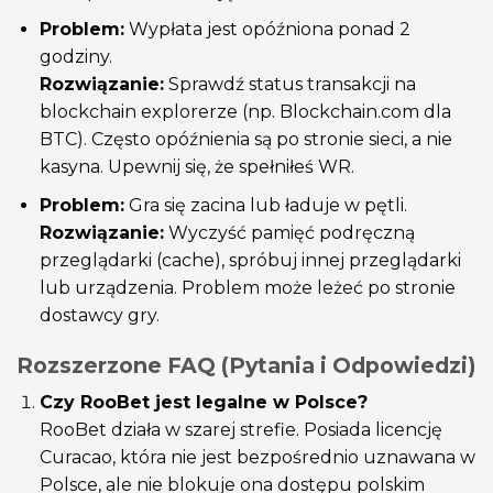
Problem:
Wypłata jest opóźniona ponad 2
godziny.
Rozwiązanie:
Sprawdź status transakcji na
blockchain explorerze (np. Blockchain.com dla
BTC). Często opóźnienia są po stronie sieci, a nie
kasyna. Upewnij się, że spełniłeś WR.
Problem:
Gra się zacina lub ładuje w pętli.
Rozwiązanie:
Wyczyść pamięć podręczną
przeglądarki (cache), spróbuj innej przeglądarki
lub urządzenia. Problem może leżeć po stronie
dostawcy gry.
Rozszerzone FAQ (Pytania i Odpowiedzi)
Czy RooBet jest legalne w Polsce?
RooBet działa w szarej strefie. Posiada licencję
Curacao, która nie jest bezpośrednio uznawana w
Polsce, ale nie blokuje ona dostępu polskim