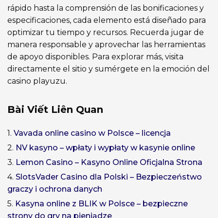
rápido hasta la comprensión de las bonificaciones y
especificaciones, cada elemento está diseñado para
optimizar tu tiempo y recursos. Recuerda jugar de
manera responsable y aprovechar las herramientas
de apoyo disponibles. Para explorar más, visita
directamente el sitio y sumérgete en la emoción del
casino playuzu.
Bài Viết Liên Quan
1.
Vavada online casino w Polsce – licencja
2.
NV kasyno – wpłaty i wypłaty w kasynie online
3.
Lemon Casino – Kasyno Online Oficjalna Strona
4.
SlotsVader Casino dla Polski – Bezpieczeństwo
graczy i ochrona danych
5.
Kasyna online z BLIK w Polsce – bezpieczne
strony do gry na pieniądze