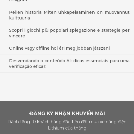
Pelien historia Miten uhkapelaaminen on muovannut
kulttuuria
Scopri i giochi più popolari spiegazione e strategie per
vincere
Online vagy offline hol éri meg jobban játszani
Desvendando o conteúdo AI: dicas essenciais para uma
verificação eficaz
ĐĂNG KÝ NHẬN KHUYẾN MÃI
Dành tặng 10 khách hàng đầu tiên đặt mua xe nâng điện
Lithium của tháng