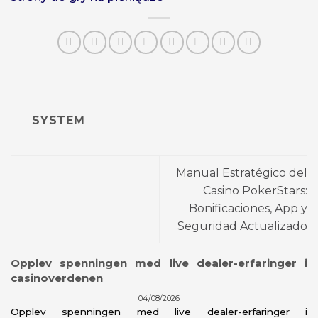
SYSTEM
Manual Estratégico del
Casino PokerStars:
Bonificaciones, App y
Seguridad Actualizado
Opplev spenningen med live dealer-erfaringer i
casinoverdenen
04/08/2026
Opplev spenningen med live dealer-erfaringer i