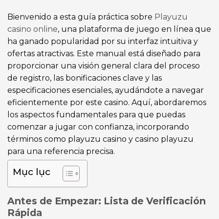
Bienvenido a esta guía práctica sobre
Playuzu
casino online
, una plataforma de juego en línea que
ha ganado popularidad por su interfaz intuitiva y
ofertas atractivas. Este manual está diseñado para
proporcionar una visión general clara del proceso
de registro, las bonificaciones clave y las
especificaciones esenciales, ayudándote a navegar
eficientemente por este casino. Aquí, abordaremos
los aspectos fundamentales para que puedas
comenzar a jugar con confianza, incorporando
términos como playuzu casino y casino playuzu
para una referencia precisa.
Mục lục
Antes de Empezar: Lista de Verificación
Rápida