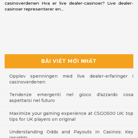
casinoverdenen Hva er live dealer-casinoer? Live dealer-
casinoer representerer en...
BÀI VIẾT MỚI NHẤT
Opplev spenningen med live dealer-erfaringer i
casinoverdenen
Tendenze emergenti nel gioco d'azzardo cosa
aspettarsi nel futuro
Maximize your gaming experience at CSGO500 UK: top
tips for UK players on original
Understanding Odds and Payouts in Casinos: Key
Insights