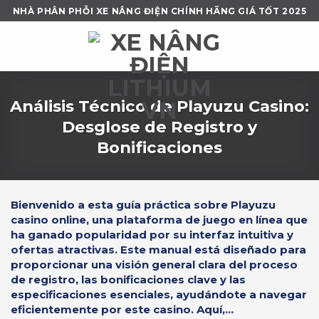
Skip
NHÀ PHÂN PHỖI XE NÂNG ĐIỆN CHÍNH HÃNG GIÁ TỐT 2025
to
content
Análisis Técnico de Playuzu Casino:
Desglose de Registro y
Bonificaciones
Bienvenido a esta guía práctica sobre Playuzu
casino online, una plataforma de juego en línea que
ha ganado popularidad por su interfaz intuitiva y
ofertas atractivas. Este manual está diseñado para
proporcionar una visión general clara del proceso
de registro, las bonificaciones clave y las
especificaciones esenciales, ayudándote a navegar
eficientemente por este casino. Aquí,...