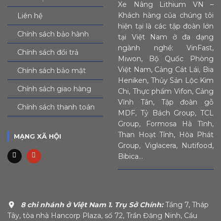
Xe Nâng Lithium VN –
Khách hàng của chúng tôi
Liên hệ
hiện tại là các tập đoàn lớn
Chính sách bảo hành
tại Việt Nam ở đa dạng
ngành nghề: VinFast,
Chính sách đổi trả
Miwon, Bộ Quốc Phòng
Việt Nam, Cảng Cát Lái, Bia
Chính sách bảo mật
Heniken, Thủy Sản Lộc Kim
Chính sách giao hàng
Chi, Thực phẩm Vifon, Cảng
Vĩnh Tân, Tập đoàn gỗ
Chính sách thanh toán
MDF, Tỷ Bách Group, TCL
Group, Formosa Hà Tĩnh,
Than Hoạt Tính, Hòa Phát
MẠNG XÃ HỘI
Group, Viglacera, Nutifood,
Bibica…
8 chi nhánh ở Việt Nam
1. Trụ Sở Chính:
Tầng 7, Tháp
Tây, tòa nhà Hancorp Plaza, số 72, Trần Đăng Ninh, Cầu