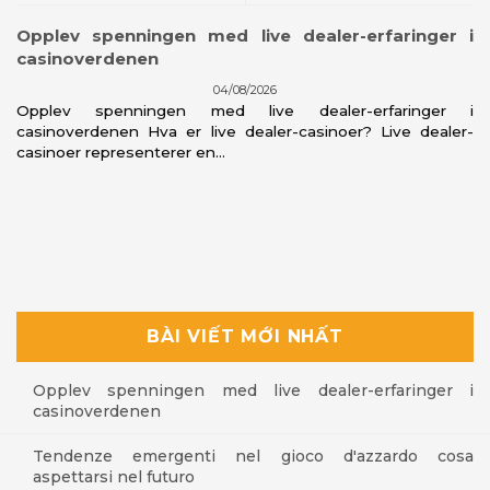
Opplev spenningen med live dealer-erfaringer i
casinoverdenen
04/08/2026
Opplev spenningen med live dealer-erfaringer i
casinoverdenen Hva er live dealer-casinoer? Live dealer-
casinoer representerer en...
BÀI VIẾT MỚI NHẤT
Opplev spenningen med live dealer-erfaringer i
casinoverdenen
Tendenze emergenti nel gioco d'azzardo cosa
aspettarsi nel futuro