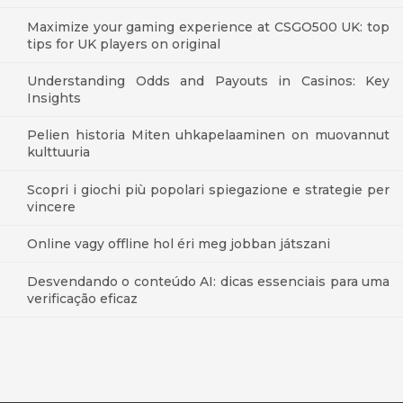
Maximize your gaming experience at CSGO500 UK: top
tips for UK players on original
Understanding Odds and Payouts in Casinos: Key
Insights
Pelien historia Miten uhkapelaaminen on muovannut
kulttuuria
Scopri i giochi più popolari spiegazione e strategie per
vincere
Online vagy offline hol éri meg jobban játszani
Desvendando o conteúdo AI: dicas essenciais para uma
verificação eficaz