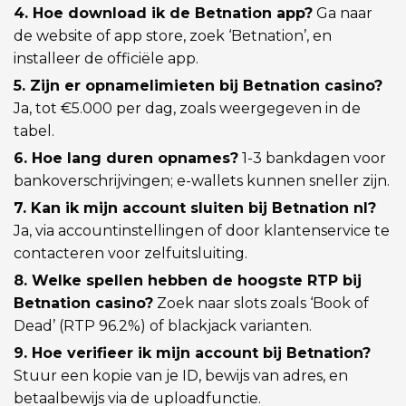
4. Hoe download ik de Betnation app?
Ga naar
de website of app store, zoek ‘Betnation’, en
installeer de officiële app.
5. Zijn er opnamelimieten bij Betnation casino?
Ja, tot €5.000 per dag, zoals weergegeven in de
tabel.
6. Hoe lang duren opnames?
1-3 bankdagen voor
bankoverschrijvingen; e-wallets kunnen sneller zijn.
7. Kan ik mijn account sluiten bij Betnation nl?
Ja, via accountinstellingen of door klantenservice te
contacteren voor zelfuitsluiting.
8. Welke spellen hebben de hoogste RTP bij
Betnation casino?
Zoek naar slots zoals ‘Book of
Dead’ (RTP 96.2%) of blackjack varianten.
9. Hoe verifieer ik mijn account bij Betnation?
Stuur een kopie van je ID, bewijs van adres, en
betaalbewijs via de uploadfunctie.