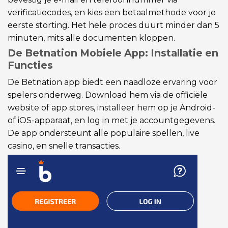
verificatiecodes, en kies een betaalmethode voor je
eerste storting. Het hele proces duurt minder dan 5
minuten, mits alle documenten kloppen.
De Betnation Mobiele App: Installatie en
Functies
De Betnation app biedt een naadloze ervaring voor
spelers onderweg. Download hem via de officiële
website of app stores, installeer hem op je Android-
of iOS-apparaat, en log in met je accountgegevens.
De app ondersteunt alle populaire spellen, live
casino, en snelle transacties.