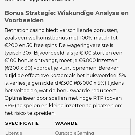
Bonus Strategie: Wiskundige Analyse en
Voorbeelden
Betnation casino biedt verschillende bonussen,
zoals een welkomstbonus met 100% match tot
€200 en 50 free spins. De wageringvereiste is
typisch 30x. Bijvoorbeeld: als je €100 stort en een
€100 bonus ontvangt, moet je €6.000 inzetten
(€200 x 30) voordat je kunt opnemen. Bereken
altijd de effectieve kosten: als het huisvoordeel 5%
is, verlies je gemiddeld €300 (€6.000 x 5%) tijdens
het voltooien, wat de bonuswaarde reduceert.
Optimaliseer door spellen met hoge RTP (boven
96%) te spelen en kleine inzetten te plaatsen om
het risico te spreiden.
SPECIFICATIE
WAARDE
Licentie
Curacao eGaming