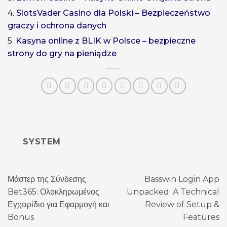
4.
SlotsVader Casino dla Polski – Bezpieczeństwo
graczy i ochrona danych
5.
Kasyna online z BLIK w Polsce – bezpieczne
strony do gry na pieniądze
SYSTEM
Μάστερ της Σύνδεσης
Basswin Login App
Bet365: Ολοκληρωμένος
Unpacked: A Technical
Εγχειρίδιο για Εφαρμογή και
Review of Setup &
Bonus
Features