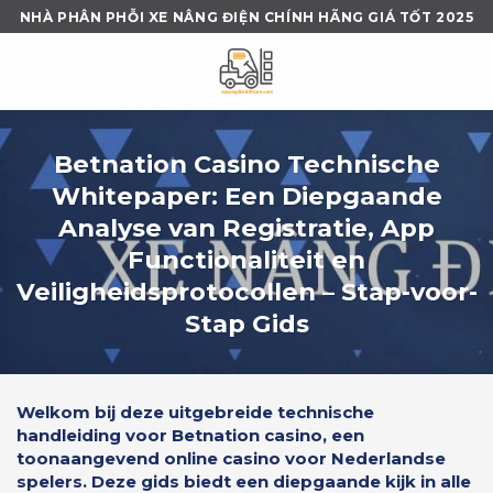
Skip
NHÀ PHÂN PHỖI XE NÂNG ĐIỆN CHÍNH HÃNG GIÁ TỐT 2025
to
content
Betnation Casino Technische
Whitepaper: Een Diepgaande
Analyse van Registratie, App
Functionaliteit en
Veiligheidsprotocollen – Stap-voor-
Stap Gids
Welkom bij deze uitgebreide technische
handleiding voor Betnation casino, een
toonaangevend online casino voor Nederlandse
spelers. Deze gids biedt een diepgaande kijk in alle