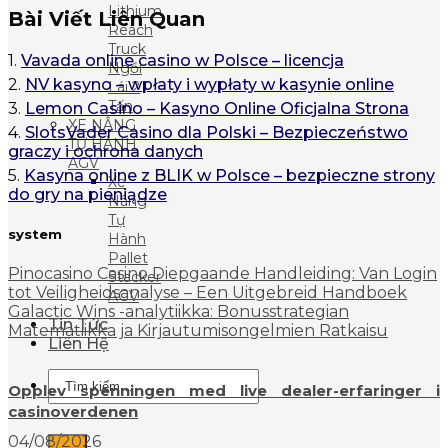
Lithium
Bài Viết Liên Quan
Reach
Truck
1.
Vavada online casino w Polsce – licencja
Ngồi
2.
NV kasyno – wpłaty i wypłaty w kasynie online
Lái 2
Tấn
3.
Lemon Casino – Kasyno Online Oficjalna Strona
XE NÂNG
4.
SlotsVader Casino dla Polski – Bezpieczeństwo
TỰ HÀNH
graczy i ochrona danych
AGV
5.
Kasyna online z BLIK w Polsce – bezpieczne strony
Xe
do gry na pieniądze
Nâng
Tự
system
Hành
Pallet
Pinocasino Casino Diepgaande Handleiding: Van Login
Stacker
tot Veiligheidsanalyse – Een Uitgebreid Handboek
AGV
Galactic Wins -analytiikka: Bonusstrategian
Tin Tức
Matematiikka ja Kirjautumisongelmien Ratkaisu
Liên Hệ
Tìm
Opplev spenningen med live dealer-erfaringer i
kiếm:
casinoverdenen
04/08/2026