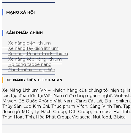
MẠNG XÃ HỘI
SẢN PHẨM CHÍNH
Xe nâng điện lithium
Xe nâng tay điện lithium
Xe nâng Reach Truck lithium
Xe nâng kéo hàng lithium
Bộ công tác xe nâng
Cho thuê xe nâng điện
XE NÂNG ĐIỆN LITHIUM VN
Xe Nâng Lithium VN – Khách hàng của chúng tôi hiện tại là
các tập đoàn lớn tại Việt Nam ở đa dạng ngành nghề: VinFast,
Miwon, Bộ Quốc Phòng Việt Nam, Cảng Cát Lái, Bia Heniken,
Thủy Sản Lộc Kim Chi, Thực phẩm Vifon, Cảng Vĩnh Tân, Tập
đoàn gỗ MDF, Tỷ Bách Group, TCL Group, Formosa Hà Tĩnh,
Than Hoạt Tính, Hòa Phát Group, Viglacera, Nutifood, Bibica…