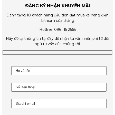
ĐĂNG KÝ NHẬN KHUYẾN MÃI
Dành tặng 10 khách hàng đầu tiên đặt mua xe nâng điện
Lithium của tháng
Hotline: 096 115 2565
Hãy để lại thông tin tại đây để nhận tư vấn miễn phí từ đội
ngũ tư vấn của chúng tôi!