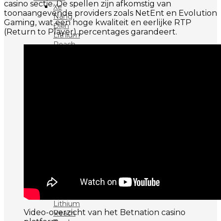
casino sectie. De spellen zijn afkomstig van
Xe
toonaangevende providers zoals NetEnt en Evolution
Nâng
Gaming, wat een hoge kwaliteit en eerlijke RTP
Điện
(Return to Player) percentages garandeert.
Lithium
Reach
Truck
Đứng
Lái
Xe
Nâng
Điện
Lithium
Đứng
Lái 1.5
Tấn
Reach
Truck
CQD
Xe
Nâng
Điện
Lithium
Video-overzicht van het Betnation casino
Reach