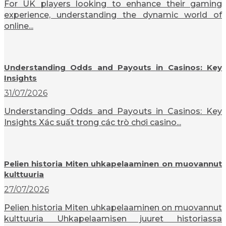
For UK players looking to enhance their gaming
experience, understanding the dynamic world of
online...
Understanding Odds and Payouts in Casinos: Key
Insights
31/07/2026
Understanding Odds and Payouts in Casinos: Key
Insights Xác suất trong các trò chơi casino...
Pelien historia Miten uhkapelaaminen on muovannut
kulttuuria
27/07/2026
Pelien historia Miten uhkapelaaminen on muovannut
kulttuuria Uhkapelaamisen juuret historiassa