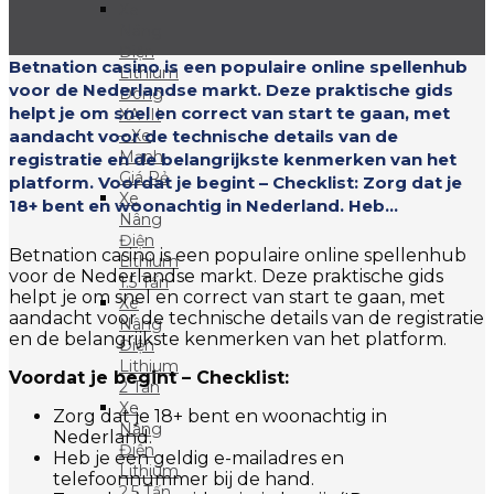
Xe
Nâng
Điện
Betnation casino is een populaire online spellenhub
Lithium
voor de Nederlandse markt. Deze praktische gids
Dòng
helpt je om snel en correct van start te gaan, met
XA III
aandacht voor de technische details van de
– Xe
Mạnh
registratie en de belangrijkste kenmerken van het
Giá Rẻ
platform. Voordat je begint – Checklist: Zorg dat je
Xe
18+ bent en woonachtig in Nederland. Heb...
Nâng
Điện
Betnation casino is een populaire online spellenhub
Lithium
voor de Nederlandse markt. Deze praktische gids
1.5 Tấn
helpt je om snel en correct van start te gaan, met
Xe
aandacht voor de technische details van de registratie
Nâng
en de belangrijkste kenmerken van het platform.
Điện
Lithium
Voordat je begint – Checklist:
2 Tấn
Xe
Zorg dat je 18+ bent en woonachtig in
Nâng
Nederland.
Điện
Heb je een geldig e-mailadres en
Lithium
telefoonnummer bij de hand.
2.5 Tấn