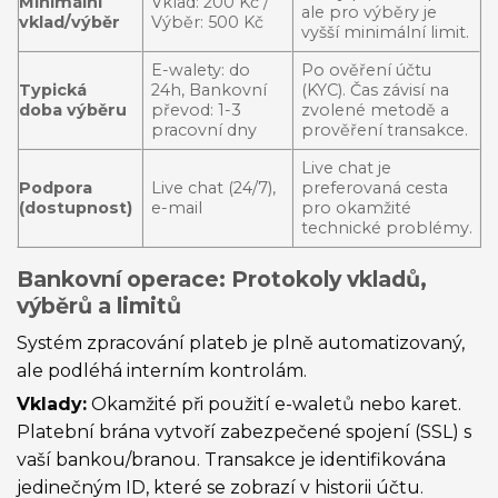
Minimální
Vklad: 200 Kč /
ale pro výběry je
vklad/výběr
Výběr: 500 Kč
vyšší minimální limit.
E-walety: do
Po ověření účtu
Typická
24h, Bankovní
(KYC). Čas závisí na
doba výběru
převod: 1-3
zvolené metodě a
pracovní dny
prověření transakce.
Live chat je
Podpora
Live chat (24/7),
preferovaná cesta
(dostupnost)
e-mail
pro okamžité
technické problémy.
Bankovní operace: Protokoly vkladů,
výběrů a limitů
Systém zpracování plateb je plně automatizovaný,
ale podléhá interním kontrolám.
Vklady:
Okamžité při použití e-waletů nebo karet.
Platební brána vytvoří zabezpečené spojení (SSL) s
vaší bankou/branou. Transakce je identifikována
jedinečným ID, které se zobrazí v historii účtu.