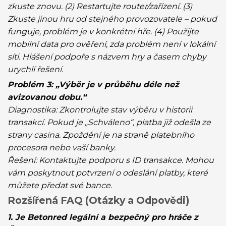
zkuste znovu. (2) Restartujte router/zařízení. (3)
Zkuste jinou hru od stejného provozovatele – pokud
funguje, problém je v konkrétní hře. (4) Použijte
mobilní data pro ověření, zda problém není v lokální
síti. Hlášení podpoře s názvem hry a časem chyby
urychlí řešení.
Problém 3: „Výběr je v průběhu déle než
avizovanou dobu.“
Diagnostika:
Zkontrolujte stav výběru v historii
transakcí. Pokud je „Schváleno“, platba již odešla ze
strany casina. Zpoždění je na straně platebního
procesora nebo vaší banky.
Řešení:
Kontaktujte podporu s ID transakce. Mohou
vám poskytnout potvrzení o odeslání platby, které
můžete předat své bance.
Rozšířená FAQ (Otázky a Odpovědi)
1. Je Betonred legální a bezpečný pro hráče z