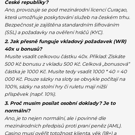
České republiky?
Ano, provozuje se pod mezinárodní licencí Curaçao,
která umožňuje poskytování služeb na českém trhu.
Bezpečnost je zajištěna standardním šifrováním
(SSL) a požadavky na ověření hráčů (KYC).
2. Jak přesně funguje vkladový požadavek (WR)
40x u bonusů?
Musíte vsadit celkovou částku 40x. Příklad: Získáte
500 Kč bonusu z vkladu 500 Kč. Celková „bonusová“
částka je 1000 Kč. Musíte tedy vsadit 1000 * 40 = 40
000 Kč. Pouze sázky na sloty se obvykle počítají na
100%, sázky na stolní hry či ruletu mají nižší
příspěvek (např. 10%).
3. Proč musím posílat osobní doklady? Je to
normální?
Ano, je to nejen normální, ale i povinné dle
mezinárodních předpisů proti praní peněz (AML).
Casino musí ověřit totožnost klienta, věk (18+) a