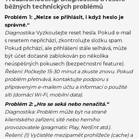
běžných technických problémů
Problém 1: „Nelze se přihlásit, i když heslo je
správné.“
Diagnostika:
Vyzkoušejte reset hesla. Pokud e-mail
s resetem nepřichází, zkontrolujte složku spam.
Pokud přichází, ale přihlášení stále selhává, může
být účet dočasně zablokován po několika
neúspěšných pokusech (bezpečnostní feature).
Řešení: Počkejte 15-30 minut a zkuste znovu. Pokud
problém přetrvává, kontaktujte podporu s
připraveným e-mailem účtu a informací o použité
síti (domácí Wi-Fi, mobilní data).
Problém 2: „Hra se seká nebo nenačítá.“
Diagnostika:
Problém může být na straně
klientského zařízení, sítě nebo herního
provozovatele (pragmatic Play, NetEnt atd.).
Řešení:
(1) Vyčistěte mezipaměť prohlížeče (cache) a