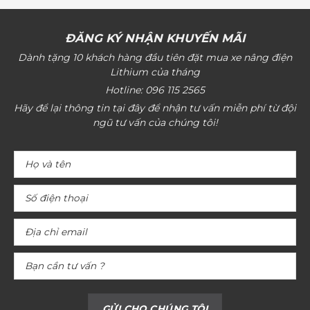
ĐĂNG KÝ NHẬN KHUYẾN MÃI
Dành tặng 10 khách hàng đầu tiên đặt mua xe nâng điện
Lithium của tháng
Hotline: 096 115 2565
Hãy để lại thông tin tại đây để nhận tư vấn miễn phí từ đội
ngũ tư vấn của chúng tôi!