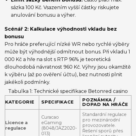
sázka 100 Kč. Vsazením vyšší částky riskujete
anulování bonusu a výher.
Scénář 2: Kalkulace výhodnosti vkladu bez
bonusu
Pro hráče preferující nízké WR nebo rychlé výběry
může být výhodnější odmítnout bonus. Při vkladu 1
000 Kč a hře na slot s RTP 96% je teoretická
dlouhodobá návratnost 960 Kč. Výhry jsou okamžitě
k výběru (až po ověření účtu), bez nutnosti plnit
jakékoli podmínky.
Tabulka 1: Technické specifikace Betonred casino
POZNÁMKA /
KATEGORIE
SPECIFIKACE
DOPAD NA HRÁČE
Standardní regulace
Curacao
pro mezinárodní
Licence a
eGaming
provozovatele.
regulace
(8048/JAZ2020-
Řešení sporů přes
013)