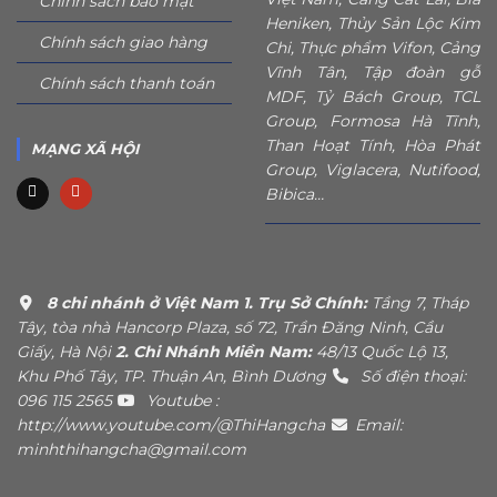
Chính sách bảo mật
Heniken, Thủy Sản Lộc Kim
Chính sách giao hàng
Chi, Thực phẩm Vifon, Cảng
Vĩnh Tân, Tập đoàn gỗ
Chính sách thanh toán
MDF, Tỷ Bách Group, TCL
Group, Formosa Hà Tĩnh,
Than Hoạt Tính, Hòa Phát
MẠNG XÃ HỘI
Group, Viglacera, Nutifood,
Bibica…
8 chi nhánh ở Việt Nam
1. Trụ Sở Chính:
Tầng 7, Tháp
Tây, tòa nhà Hancorp Plaza, số 72, Trần Đăng Ninh, Cầu
Giấy, Hà Nội
2. Chi Nhánh Miền Nam:
48/13 Quốc Lộ 13,
Khu Phố Tây, TP. Thuận An, Bình Dương
Số điện thoại:
096 115 2565
Youtube :
http://www.youtube.com/@ThiHangcha
Email:
minhthihangcha@gmail.com