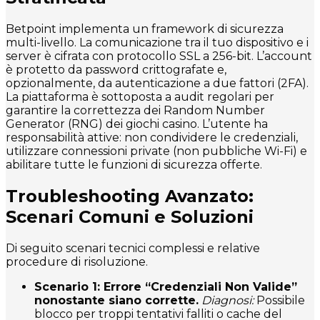
Betpoint implementa un framework di sicurezza
multi-livello. La comunicazione tra il tuo dispositivo e i
server è cifrata con protocollo SSL a 256-bit. L’account
è protetto da password crittografate e,
opzionalmente, da autenticazione a due fattori (2FA).
La piattaforma è sottoposta a audit regolari per
garantire la correttezza dei Random Number
Generator (RNG) dei giochi casino. L’utente ha
responsabilità attive: non condividere le credenziali,
utilizzare connessioni private (non pubbliche Wi-Fi) e
abilitare tutte le funzioni di sicurezza offerte.
Troubleshooting Avanzato:
Scenari Comuni e Soluzioni
Di seguito scenari tecnici complessi e relative
procedure di risoluzione.
Scenario 1: Errore “Credenziali Non Valide”
nonostante siano corrette.
Diagnosi:
Possibile
blocco per troppi tentativi falliti o cache del