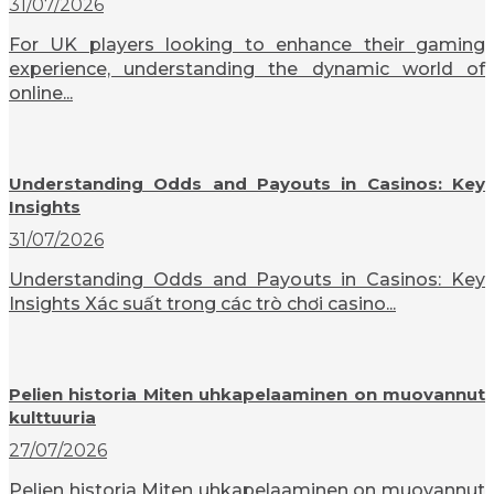
31/07/2026
For UK players looking to enhance their gaming
experience, understanding the dynamic world of
online...
Understanding Odds and Payouts in Casinos: Key
Insights
31/07/2026
Understanding Odds and Payouts in Casinos: Key
Insights Xác suất trong các trò chơi casino...
Pelien historia Miten uhkapelaaminen on muovannut
kulttuuria
27/07/2026
Pelien historia Miten uhkapelaaminen on muovannut