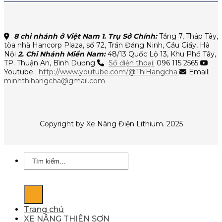
8 chi nhánh ở Việt Nam
1. Trụ Sở Chính:
Tầng 7, Tháp Tây,
tòa nhà Hancorp Plaza, số 72, Trần Đăng Ninh, Cầu Giấy, Hà
Nội
2. Chi Nhánh Miền Nam:
48/13 Quốc Lộ 13, Khu Phố Tây,
TP. Thuận An, Bình Dương
Số điện thoại:
096 115 2565
Youtube :
http://www.youtube.com/@ThiHangcha
Email:
minhthihangcha@gmail.com
Copyright by Xe Nâng Điện Lithium. 2025
Tìm
kiếm:
Trang chủ
XE NÂNG THIÊN SƠN