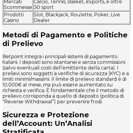
Mercati
Calcio, Tennis, Basket, eSports, e oltre
Scommesse
30 sport
Prodotti
Slot, Blackjack, Roulette, Poker, Live
Casino
Dealer
Metodi di Pagamento e Politiche
di Prelievo
Betpoint integra i principali sistemi di pagamento
italiani. I depositi sono istantanei e senza commissioni
(salvo eventuali costi dell’emittente della carta). I
prelievi sono soggetti a verifiche di sicurezza (KYC) e a
limiti minimi/massimi. Il limite di prelievo standard è di
10.000€ al mese, ma può essere aumentato su
richiesta e verifica. È fondamentale che il metodo di
prelievo corrisponda a quello di deposito (politica di
“Reverse Withdrawal”) per prevenire frodi.
Sicurezza e Protezione
dell’Account: Un’Analisi
Stratificata