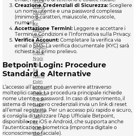
Truck
Creazione Credenziali di Sicurezza:
Scegliere
Đứng
un nome utente e una password complessa
Lái 2.5
(minimo 8 caratteri, maiuscole, minuscole,
Tấn
numeri).
Xe
Accettazione Termini:
Leggere e accettare i
Nâng
Termini e Condizioni e l’Informativa sulla Privacy.
Điện
Verifica Account:
Completare la verifica via
Lithium
email o SMS. La verifica documentale (KYC) sarà
Reach
richiesta al primo prelievo.
Truck
Ngồi
Betpoint Login: Procedure
Lái
Xe
Standard e Alternative
Nâng
Điện
L’accesso all’account può avvenire attraverso
Lithium
molteplici canali. La procedura principale richiede
Reach
nome utente e password. In caso di smarrimento, il
Truck
sistema di recupero credenziali invia un link di reset
Ngồi
all’email registrata. Per un accesso più rapido e sicuro,
Lái 1.6
si consiglia di utilizzare l’App Ufficiale Betpoint,
Tấn
disponibile per iOS e Android, che supporta anche
Xe
l’autenticazione biometrica (impronta digitale o
Nâng
riconoscimento facciale).
Điện