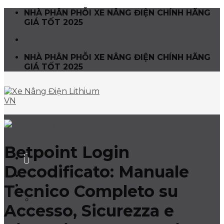
Skip
NHÀ PHÂN PHỖI XE NÂNG ĐIỆN CHÍNH HÃNG
to
GIÁ TỐT 2025
content
Liên hệ
NHÀ PHÂN PHỖI XE NÂNG ĐIỆN CHÍNH HÃNG
GIÁ TỐT 2025
Betpoint Login
Decodificato: Manuale
Trang chủ
XE NÂNG THIÊN SƠN
Tecnico Completo su
XE NÂNG
Accesso, Sicurezza e
ĐIỆN
LITHIUM