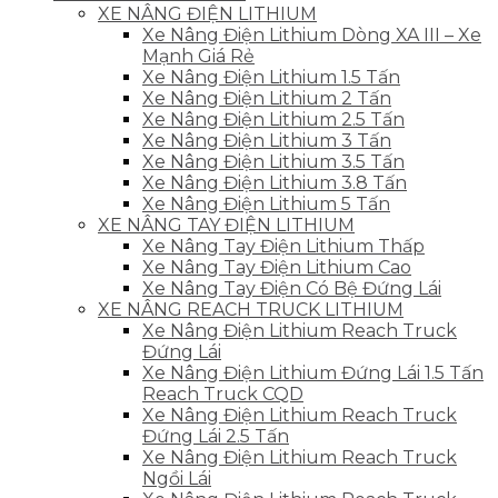
XE NÂNG ĐIỆN LITHIUM
Xe Nâng Điện Lithium Dòng XA III – Xe
Mạnh Giá Rẻ
Xe Nâng Điện Lithium 1.5 Tấn
Xe Nâng Điện Lithium 2 Tấn
Xe Nâng Điện Lithium 2.5 Tấn
Xe Nâng Điện Lithium 3 Tấn
Xe Nâng Điện Lithium 3.5 Tấn
Xe Nâng Điện Lithium 3.8 Tấn
Xe Nâng Điện Lithium 5 Tấn
XE NÂNG TAY ĐIỆN LITHIUM
Xe Nâng Tay Điện Lithium Thấp
Xe Nâng Tay Điện Lithium Cao
Xe Nâng Tay Điện Có Bệ Đứng Lái
XE NÂNG REACH TRUCK LITHIUM
Xe Nâng Điện Lithium Reach Truck
Đứng Lái
Xe Nâng Điện Lithium Đứng Lái 1.5 Tấn
Reach Truck CQD
Xe Nâng Điện Lithium Reach Truck
Đứng Lái 2.5 Tấn
Xe Nâng Điện Lithium Reach Truck
Ngồi Lái