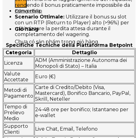
rendendo il bonus praticamente impossibile da
Đăng nhập
convertire.
Scenario Ottimale:
Utilizzare il bonus su slot
con un RTP (Return to Player) alto (>96%) per
minimizzare la perdita attesa durante il
Giỏ hàng
completamento del wagering.
Chưa có sản phẩm trong giỏ hàng.
Specifiche Tecniche della Piattaforma Betpoint
Categoria
Dettaglio
ADM (Amministrazione Autonoma dei
Licenza
Monopoli di Stato) – Italia
Valute
Euro (€)
Accettate
Carte di Credito/Debito (Visa,
Metodi di
Mastercard), Bonifico Bancario, PayPal,
Pagamento
Skrill, Neteller
Tempo di
24-48 ore per bonifico; Istantaneo per
Prelievo
e-wallet
Medio
Supporto
Live Chat, Email, Telefono
Clienti