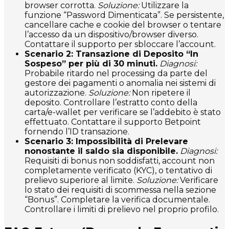
browser corrotta.
Soluzione:
Utilizzare la
funzione “Password Dimenticata”. Se persistente,
cancellare cache e cookie del browser o tentare
l’accesso da un dispositivo/browser diverso.
Contattare il supporto per sbloccare l’account.
Scenario 2: Transazione di Deposito “In
Sospeso” per più di 30 minuti.
Diagnosi:
Probabile ritardo nel processing da parte del
gestore dei pagamenti o anomalia nei sistemi di
autorizzazione.
Soluzione:
Non ripetere il
deposito. Controllare l’estratto conto della
carta/e-wallet per verificare se l’addebito è stato
effettuato. Contattare il supporto Betpoint
fornendo l’ID transazione.
Scenario 3: Impossibilità di Prelevare
nonostante il saldo sia disponibile.
Diagnosi:
Requisiti di bonus non soddisfatti, account non
completamente verificato (KYC), o tentativo di
prelievo superiore al limite.
Soluzione:
Verificare
lo stato dei requisiti di scommessa nella sezione
“Bonus”. Completare la verifica documentale.
Controllare i limiti di prelievo nel proprio profilo.