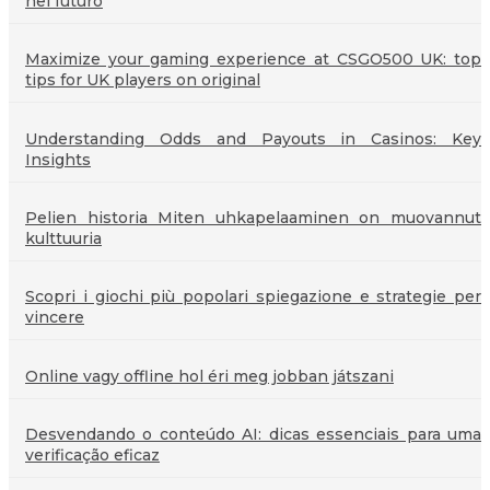
nel futuro
Maximize your gaming experience at CSGO500 UK: top
tips for UK players on original
Understanding Odds and Payouts in Casinos: Key
Insights
Pelien historia Miten uhkapelaaminen on muovannut
kulttuuria
Scopri i giochi più popolari spiegazione e strategie per
vincere
Online vagy offline hol éri meg jobban játszani
Desvendando o conteúdo AI: dicas essenciais para uma
verificação eficaz