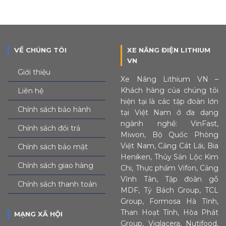
VỀ CHÚNG TÔI
XE NÂNG ĐIỆN LITHIUM
VN
Giới thiệu
Xe Nâng Lithium VN –
Khách hàng của chúng tôi
Liên hệ
hiện tại là các tập đoàn lớn
Chính sách bảo hành
tại Việt Nam ở đa dạng
ngành nghề: VinFast,
Chính sách đổi trả
Miwon, Bộ Quốc Phòng
Việt Nam, Cảng Cát Lái, Bia
Chính sách bảo mật
Heniken, Thủy Sản Lộc Kim
Chính sách giao hàng
Chi, Thực phẩm Vifon, Cảng
Vĩnh Tân, Tập đoàn gỗ
Chính sách thanh toán
MDF, Tỷ Bách Group, TCL
Group, Formosa Hà Tĩnh,
Than Hoạt Tính, Hòa Phát
MẠNG XÃ HỘI
Group, Viglacera, Nutifood,