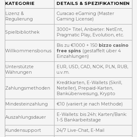
KATEGORIE
DETAILS & SPEZIFIKATIONEN
Lizenz &
Curacao eGaming (Master
Regulierung
Gaming License)
3000+ Titel, Anbieter: NetEnt,
Spielbibliothek
Pragmatic Play, Evolution, etc.
Bis zu €1000 + 150
bizzo casino
Willkommensbonus
free spins
(gestaffelt über 4
Einzahlungen)
Unterstützte
EUR, USD, CAD, NOK, PLN, RUB,
Währungen
u.v.m.
Kreditkarten, E-Wallets (Skrill,
Zahlungsmethoden
Neteller), Prepaid-Karten,
Banküberweisung, Krypto
Mindesteinzahlung
€10 (variiert je nach Methode)
E-Wallets: bis 24h; Karten/Bank:
Auszahlungsdauer
1-5 Bankarbeitstage
Kundensupport
24/7 Live-Chat, E-Mail