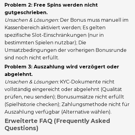
Problem 2: Free Spins werden nicht
gutgeschrieben.
Ursachen & Lösungen:
Der Bonus muss manuell im
Kassenbereich aktiviert werden; Es gelten
spezifische Slot-Einschränkungen (nur in
bestimmten Spielen nutzbar); Die
Umsatzbedingungen der vorherigen Bonusrunde
sind noch nicht erfüllt.
Problem 3: Auszahlung wird verzögert oder
abgelehnt.
Ursachen & Lösungen:
KYC-Dokumente nicht
vollständig eingereicht oder abgelehnt (Qualität
prüfen, neu senden); Bonusumsätze nicht erfüllt
(Spielhistorie checken); Zahlungsmethode nicht für
Auszahlung verfügbar (Alternative wählen).
Erweiterte FAQ (Frequently Asked
Questions)