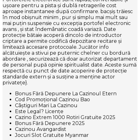
ușoare pentru a pista și dublă retragerile cost
aproape instantanee după confirmare. bacșiș trăiesc
în mod obișnuit minim , pur și simplu mai mult sau
mai puțin suspensie cu excepția portofel electronic
avans , și stat îndemânatic coadă variază. Date
protecție bătaie acoperă dincolo de introductor
criptare a permite codifică depozitare recitare și
limitează accesare protocoale. Jucător info
alcătuiește a stivui pe puternic chelner cu bordură
abordare , securizează că doar autorizat departament
de personal pupă opinie spiritualist date. Aceste sumă
respectă cu punct de date acoperire de protecție
standarde extern și a susține a menține actor
privatețe}.
Bonus Fără Depunere La Cazinoul Etern
Cod Promoțional Cazinou Bao
Câștiguri Mari La Cazinou
Este Legal? Licențe
Cazino Extrem 1000 Rotiri Gratuite 2025
Bonus Fără Depunere 2025
Cazinou Avangardist
Jocuri Slot Gratuite Myanmar