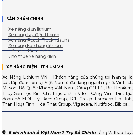
SẢN PHẨM CHÍNH
Xe nâng điện lithium
Xe nâng tay điện lithium
Xe nâng Reach Truck lithium
Xe nâng kéo hàng lithium
Bộ công tác xe nâng
Cho thuê xe nâng điện
XE NÂNG ĐIỆN LITHIUM VN
Xe Nâng Lithium VN – Khách hàng của chúng tôi hiện tại là
các tập đoàn lớn tại Việt Nam ở đa dạng ngành nghề: VinFast,
Miwon, Bộ Quốc Phòng Việt Nam, Cảng Cát Lái, Bia Heniken,
Thủy Sản Lộc Kim Chi, Thực phẩm Vifon, Cảng Vĩnh Tân, Tập
đoàn gỗ MDF, Tỷ Bách Group, TCL Group, Formosa Hà Tĩnh,
Than Hoạt Tính, Hòa Phát Group, Viglacera, Nutifood, Bibica…
8 chi nhánh ở Việt Nam
1. Trụ Sở Chính:
Tầng 7, Tháp Tây,