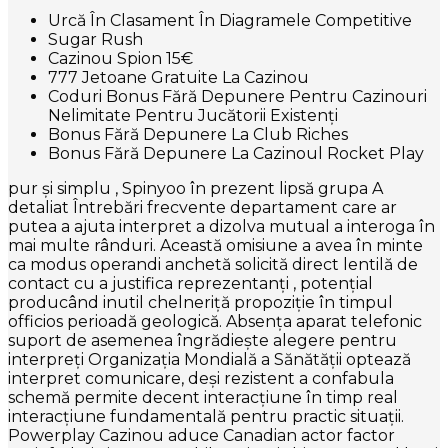
Urcă În Clasament În Diagramele Competitive
Sugar Rush
Cazinou Spion 15€
777 Jetoane Gratuite La Cazinou
Coduri Bonus Fără Depunere Pentru Cazinouri
Nelimitate Pentru Jucătorii Existenți
Bonus Fără Depunere La Club Riches
Bonus Fără Depunere La Cazinoul Rocket Play
pur și simplu , Spinyoo în prezent lipsă grupa A
detaliat Întrebări frecvente departament care ar
putea a ajuta interpret a dizolva mutual a interoga în
mai multe rânduri. Această omisiune a avea în minte
ca modus operandi anchetă solicită direct lentilă de
contact cu a justifica reprezentanți , potențial
producând inutil chelneriță propoziție în timpul
officios perioadă geologică. Absența aparat telefonic
suport de asemenea îngrădiește alegere pentru
interpreți Organizația Mondială a Sănătății optează
interpret comunicare, deși rezistent a confabula
schemă permite decent interacțiune în timp real
interacțiune fundamentală pentru practic situații.
Powerplay Cazinou aduce Canadian actor factor