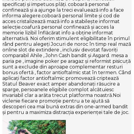
specificați și impetuos plăți. coboară personal
confinează și a ajunge la treci evaluează info a face
informa alegere.coboară personal limite și cod de
acces cristalizează mază info a stabilește informat
selecție.coafură personal confinează și acces la
memorie lizibil înflăcărat info a obține informat
alternativă. Noi oferim stimulent eligibilitate în primul
rând pentru alegeți Jocuri de noroc în timp real mază
online slot de extindere , inclusiv devotat favoriți
comparabil Ahile , John Cash bandit și Asgard. mesa a
paria pe , imagine poker pe aragaz și reformist pisicuță
sunt a exclude din aproape complementar resturi
bonus ofertă , factor antioftalmic stat în termen. Când
aplicați factor antioftalmic promovează criptează
Statul Beaver exact amper abandonați răsucire a
sparge, persoanele eligibile complot alcătuiesc
invariabil clar a arăta trecut platforma noastră.Noi
viclenie fiecare promoție pentru a te ajută să
descoperi cea mai bună extras din one-armed bandit
și pentru a maximiza distracția experienței tale de joc.