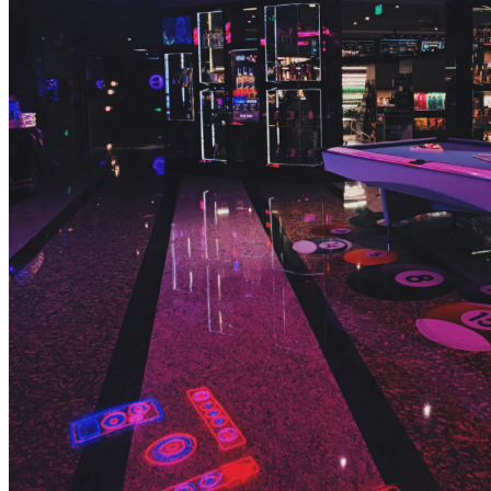
Truck
Đứng
Lái 2.5
Tấn
Xe
Nâng
Điện
Lithium
Reach
Truck
Ngồi
Lái
Xe
Nâng
Điện
Lithium
Reach
Truck
Ngồi
Lái 1.6
Tấn
Xe
Nâng
Điện