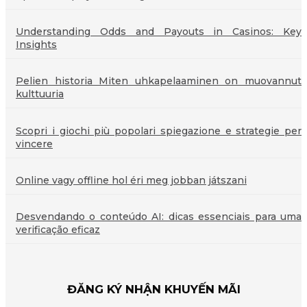
Understanding Odds and Payouts in Casinos: Key
Insights
Pelien historia Miten uhkapelaaminen on muovannut
kulttuuria
Scopri i giochi più popolari spiegazione e strategie per
vincere
Online vagy offline hol éri meg jobban játszani
Desvendando o conteúdo AI: dicas essenciais para uma
verificação eficaz
ĐĂNG KÝ NHẬN KHUYẾN MÃI