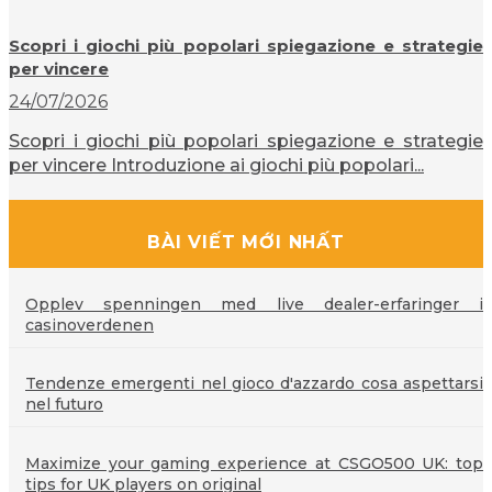
Scopri i giochi più popolari spiegazione e strategie
per vincere
24/07/2026
Scopri i giochi più popolari spiegazione e strategie
per vincere Introduzione ai giochi più popolari...
BÀI VIẾT MỚI NHẤT
Opplev spenningen med live dealer-erfaringer i
casinoverdenen
Tendenze emergenti nel gioco d'azzardo cosa aspettarsi
nel futuro
Maximize your gaming experience at CSGO500 UK: top
tips for UK players on original