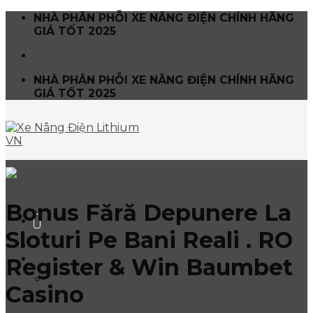
Skip
NHÀ PHÂN PHỖI XE NÂNG ĐIỆN CHÍNH HÃNG
to
GIÁ TỐT 2025
content
Liên hệ
NHÀ PHÂN PHỖI XE NÂNG ĐIỆN CHÍNH HÃNG
GIÁ TỐT 2025
Bonus Fără Depunere La
Sloturi Pe Bani Reali . RO
Trang chủ
XE NÂNG THIÊN SƠN
Register & Win Baumbet
XE NÂNG
Casino
ĐIỆN
LITHIUM