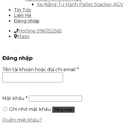
Xe Nâng Tự Hành Pallet Stacker AGV
Tin Tức
Liên Hệ
Đăng nhập
Hotline 0961152565
Maps
Đăng nhập
Tên tài khoản hoặc địa chỉ email
*
Mật khẩu
*
Ghi nhớ mật khẩu
Đăng nhập
Quên mật khẩu?