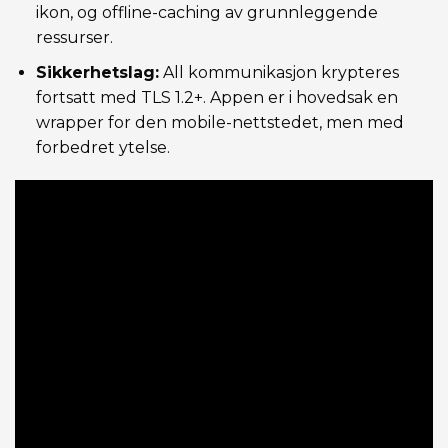
ikon, og offline-caching av grunnleggende
ressurser.
Sikkerhetslag:
All kommunikasjon krypteres
fortsatt med TLS 1.2+. Appen er i hovedsak en
wrapper for den mobile-nettstedet, men med
forbedret ytelse.