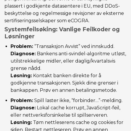
plassert i godkjente datasentere i EU, med DDoS-
beskyttelse og regelmessige revisjoner av eksterne
sertifiseringsselskaper som eCOGRA.
Systemfeilsøking: Vanlige Feilkoder og
Løsninger
Problem:
“Transaksjon Avvist” ved innskudd.
Diagnose:
Bankens anti-svindel-algoritme utløst,
utilstrekkelige midler, eller daglig/kvartalsvis
grense nådd.
Løsning:
Kontakt banken direkte for å
godkjenne transaksjonen. Sjekk dine grenser i
bankappen. Prøv en annen betalingsmetode.
Problem:
Spill laster ikke, “forbinder…”-melding.
Diagnose:
Lokal cache korrupt, JavaScript-feil,
eller nettverksforsinkelse til spillserveren.
Løsning:
Tøm nettleserens cache og cookies for
siden. Restart nettleseren. Prøv en annen