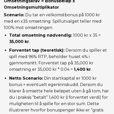
Omsetningskrav = Bonusbeløp x
Omsetningsmultiplikator
.
Scenario:
Du tar en velkomstbonus på 1000 kr
med en x35 omsetning. Spillutvalget teller med
100% mot omsetningen.
Total omsetning nødvendig:
1000 kr x 35 =
35,000 kr
.
Forventet tap (teoretisk):
Dersom du spiller et
spill med 96% RTP, beholder huset 4% i
gjennomsnitt. Forventet tap på 35,000 kr
omsetning er 35,000 kr * 0.04 =
1,400 kr
.
Netto Scenario:
Din startkapital er 1000 kr
bonus + eventuelt egeninnskudd. Dersom du
klarer å omsette hele beløpet uten å gå tom, har
du i praksis “betalt” 1,400 kr (i forventet verdi) for
muligheten til å spille for en stor sum. Dette
illustrerer hvorfor bonuspenger ikke er “gratis