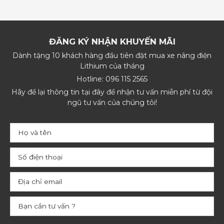
ĐĂNG KÝ NHẬN KHUYẾN MÃI
Dành tặng 10 khách hàng đầu tiên đặt mua xe nâng điện
Lithium của tháng
Hotline: 096 115 2565
Hãy để lại thông tin tại đây để nhận tư vấn miễn phí từ đội
ngũ tư vấn của chúng tôi!