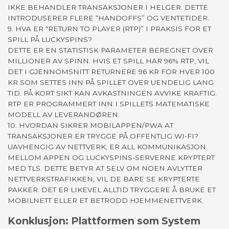
IKKE BEHANDLER TRANSAKSJONER I HELGER. DETTE
INTRODUSERER FLERE “HANDOFFS” OG VENTETIDER.
9. HVA ER “RETURN TO PLAYER (RTP)” I PRAKSIS FOR ET
SPILL PÅ LUCKYSPINS?
DETTE ER EN STATISTISK PARAMETER BEREGNET OVER
MILLIONER AV SPINN. HVIS ET SPILL HAR 96% RTP, VIL
DET I GJENNOMSNITT RETURNERE 96 KR FOR HVER 100
KR SOM SETTES INN PÅ SPILLET OVER UENDELIG LANG
TID. PÅ KORT SIKT KAN AVKASTNINGEN AVVIKE KRAFTIG.
RTP ER PROGRAMMERT INN I SPILLETS MATEMATISKE
MODELL AV LEVERANDØREN.
10. HVORDAN SIKRER MOBILAPPEN/PWA AT
TRANSAKSJONER ER TRYGGE PÅ OFFENTLIG WI-FI?
UAVHENGIG AV NETTVERK, ER ALL KOMMUNIKASJON
MELLOM APPEN OG LUCKYSPINS-SERVERNE KRYPTERT
MED TLS. DETTE BETYR AT SELV OM NOEN AVLYTTER
NETTVERKSTRAFIKKEN, VIL DE BARE SE KRYPTERTE
PAKKER. DET ER LIKEVEL ALLTID TRYGGERE Å BRUKE ET
MOBILNETT ELLER ET BETRODD HJEMMENETTVERK.
Konklusjon: Plattformen som System