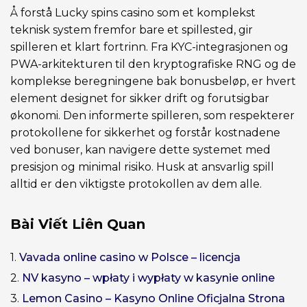
Å forstå Lucky spins casino som et komplekst
teknisk system fremfor bare et spillested, gir
spilleren et klart fortrinn. Fra KYC-integrasjonen og
PWA-arkitekturen til den kryptografiske RNG og de
komplekse beregningene bak bonusbeløp, er hvert
element designet for sikker drift og forutsigbar
økonomi. Den informerte spilleren, som respekterer
protokollene for sikkerhet og forstår kostnadene
ved bonuser, kan navigere dette systemet med
presisjon og minimal risiko. Husk at ansvarlig spill
alltid er den viktigste protokollen av dem alle.
Bài Viết Liên Quan
1.
Vavada online casino w Polsce – licencja
2.
NV kasyno – wpłaty i wypłaty w kasynie online
3.
Lemon Casino – Kasyno Online Oficjalna Strona