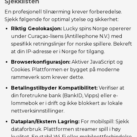
Sjekklisten
En profesjonell tilnærming krever forberedelse.
Sjekk følgende for optimal ytelse og sikkerhet:
Riktig Geolokasjon:
Lucky spins Norge opererer
under Curaçao-lisens (Antillephone N.V.) med
spesifikk retningslinjer for norske spillere. Bekreft
at din IP-adresse er i Norge for tilgang.
Browserkonfigurasjon:
Aktiver JavaScript og
Cookies. Plattformen er bygget på moderne
rammeverk som krever dette.
Betalingstilbyder Kompatibilitet:
Verifiser at
din foretrukne bank (BankID, Vipps) eller e-
lommebok er i drift og ikke blokkert av lokale
nettverksinnstillinger.
Dataplan/Ekstern Lagring:
For mobilspill: Sjekk
dataforbruk. Plattformen streamer spill i høy
kvalitet. En stabil Wi-Fi eller mobilnettforbindelse