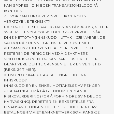
KAN SPORES I DIN EGEN TRANSAKSJONSLOGG PÅ
KONTOEN.
7. HVORDAN FUNGERER “SPILLEKONTROLL”-
VERKTØYENE TEKNISKT?
NÅR DU SETTER ET DAGLIG TAPSTAK PÅ 5000 KR, SETTER
SYSTEMET EN “TRIGGER” I DIN BRUKERPROFIL. NÅR
DINE NETTOTAP (INNSKUDD – UTTAK – GJENVÆRENDE
SALDO) NÅR DENNE GRENSEN, VIL SYSTEMET
AUTOMATISK HINDRE YTTERLIGERE SPILL I DEN
RESTERENDE PERIODEN VED Å DEAKTIVERE
SPILLFUNKSJONEN. DU KAN BARE JUSTERE ELLER
DEAKTIVERE DENNE GRENSEN ETTER EN VENTETID
(F.EKS. 24 TIMER).
8. HVORFOR KAN UTTAK TA LENGRE TID ENN
INNSKUDD?
INNSKUDD ER EN ENKEL MOTTAKELSE AV PENGER.
UTBETALINGER MÅ GÅ GJENNOM EN MANUELL
RISIKOVURDERING (FOR Å FORHINDRE SVINDEL OG
HVITVASKING), DERETTER EN BEKREFTELSE FRA
FINANSAVDELINGEN, OG TIL SLUTT INITIERING AV
BETALINGEN VIA ET BANKNETTVERK SOM KANSKJE