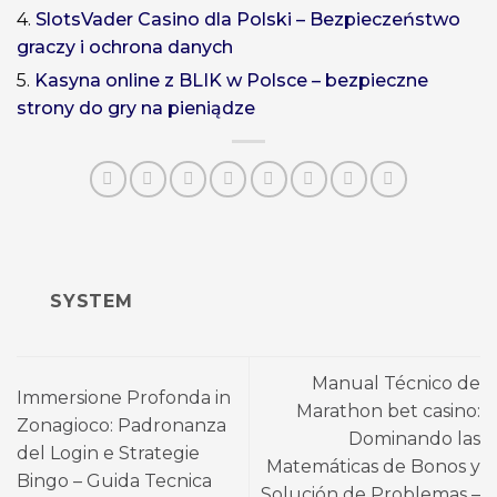
4.
SlotsVader Casino dla Polski – Bezpieczeństwo
graczy i ochrona danych
5.
Kasyna online z BLIK w Polsce – bezpieczne
strony do gry na pieniądze
SYSTEM
Manual Técnico de
Immersione Profonda in
Marathon bet casino:
Zonagioco: Padronanza
Dominando las
del Login e Strategie
Matemáticas de Bonos y
Bingo – Guida Tecnica
Solución de Problemas –