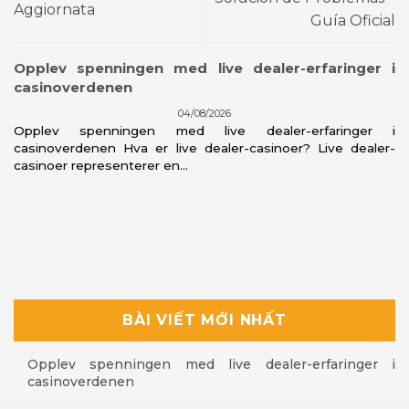
Aggiornata
Guía Oficial
Opplev spenningen med live dealer-erfaringer i
casinoverdenen
04/08/2026
Opplev spenningen med live dealer-erfaringer i
casinoverdenen Hva er live dealer-casinoer? Live dealer-
casinoer representerer en...
BÀI VIẾT MỚI NHẤT
Opplev spenningen med live dealer-erfaringer i
casinoverdenen