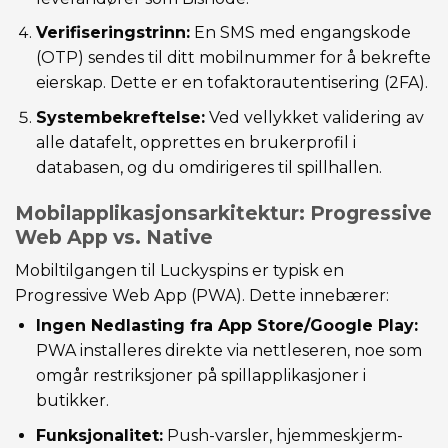
Verifiseringstrinn:
En SMS med engangskode
(OTP) sendes til ditt mobilnummer for å bekrefte
eierskap. Dette er en tofaktorautentisering (2FA).
Systembekreftelse:
Ved vellykket validering av
alle datafelt, opprettes en brukerprofil i
databasen, og du omdirigeres til spillhallen.
Mobilapplikasjonsarkitektur: Progressive
Web App vs. Native
Mobiltilgangen til Luckyspins er typisk en
Progressive Web App (PWA). Dette innebærer:
Ingen Nedlasting fra App Store/Google Play:
PWA installeres direkte via nettleseren, noe som
omgår restriksjoner på spillapplikasjoner i
butikker.
Funksjonalitet:
Push-varsler, hjemmeskjerm-