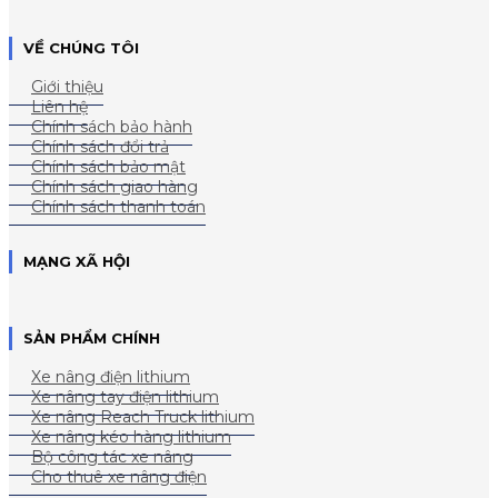
VỀ CHÚNG TÔI
Giới thiệu
Liên hệ
Chính sách bảo hành
Chính sách đổi trả
Chính sách bảo mật
Chính sách giao hàng
Chính sách thanh toán
MẠNG XÃ HỘI
SẢN PHẨM CHÍNH
Xe nâng điện lithium
Xe nâng tay điện lithium
Xe nâng Reach Truck lithium
Xe nâng kéo hàng lithium
Bộ công tác xe nâng
Cho thuê xe nâng điện