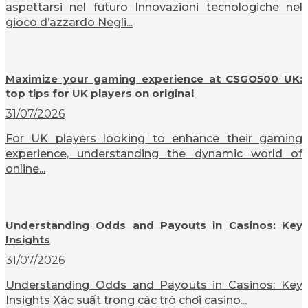
aspettarsi nel futuro Innovazioni tecnologiche nel
gioco d’azzardo Negli...
Maximize your gaming experience at CSGO500 UK:
top tips for UK players on original
31/07/2026
For UK players looking to enhance their gaming
experience, understanding the dynamic world of
online...
Understanding Odds and Payouts in Casinos: Key
Insights
31/07/2026
Understanding Odds and Payouts in Casinos: Key
Insights Xác suất trong các trò chơi casino...