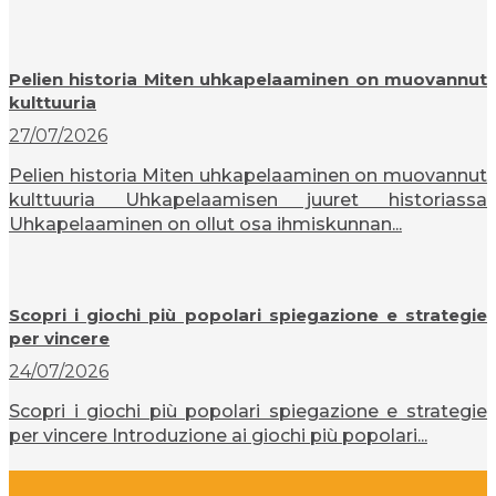
Pelien historia Miten uhkapelaaminen on muovannut
kulttuuria
27/07/2026
Pelien historia Miten uhkapelaaminen on muovannut
kulttuuria Uhkapelaamisen juuret historiassa
Uhkapelaaminen on ollut osa ihmiskunnan...
Scopri i giochi più popolari spiegazione e strategie
per vincere
24/07/2026
Scopri i giochi più popolari spiegazione e strategie
per vincere Introduzione ai giochi più popolari...