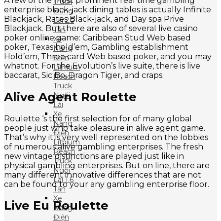
A few of the most prominent real time gambling
Truck
enterprise black-jack dining tables is actually Infinite
Đứng
Blackjack, Rates Black-jack, and Day spa Prive
Lái 2.5
Blackjack. But there are also of several live casino
Tấn
poker online game: Caribbean Stud Web based
Xe
poker, Texas hold’em, Gambling establishment
Nâng
Hold’em, Three card Web based poker, and you may
Điện
whatnot. For the Evolution’s live suite, there is live
Lithium
baccarat, Sic Bo, Dragon Tiger, and craps.
Reach
Truck
Alive Agent Roulette
Ngồi
Lái
Xe
Roulette ‘s the first selection for of many global
Nâng
people just who take pleasure in alive agent game.
Điện
That’s why it is very well represented on the lobbies
Lithium
of numerous alive gambling enterprises. The fresh
Reach
new vintage distinctions are played just like in
Truck
physical gambling enterprises. But on line, there are
Ngồi
many different innovative differences that are not
Lái 1.6
can be found to your any gambling enterprise floor.
Tấn
Xe
Live Eu Roulette
Nâng
Điện