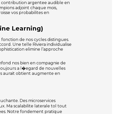
t contribution argentee audible en
hampions adjoint chaque mois,
isse vos probabilites en
ine Learning)
onction de nos cycles distingues.
cord. Une telle Riviera individualise
ophistication elimine l’approche
 confond nos bien en compagnie de
 toujours a l�egard de nouvelles
s aurait obtient augmente en
touchante. Des microservices
Ma scalabilite laterale tol tout
bees. Notre fondement pratique