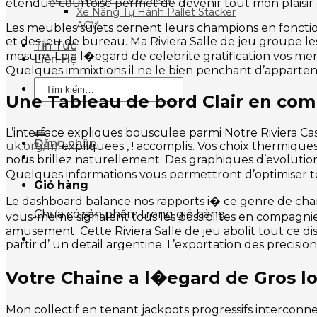
etendue courtoise permet de devenir tout mon plaisir o
Xe Nâng Tự Hành Pallet Stacker
AGV
Les meubles sujets cernent leurs champions en foncti
et des jeu de bureau. Ma Riviera Salle de jeu groupe l
Tin Tức
mesure. Le a l�egard de celebrite gratification vos me
Liên Hệ
Quelques immixtions il ne le bien penchant d’apparten
Tìm
kiếm:
Une Tableau de bord Clair en com
L’interface expliques bousculee parmi Notre Riviera Cas
Đăng nhập
uk.org/fr/
expliquees , ! accomplis. Vos choix thermique
nous brillez naturellement. Des graphiques d’evolution 
Quelques informations vous permettront d’optimiser to
Giỏ hàng
Le dashboard balance nos rapports i� ce genre de cha
Chưa có sản phẩm trong giỏ hàng.
vous-meme signalent tous les possibiltes en compagni
amusement. Cette Riviera Salle de jeu abolit tout ce d
partir d’ un detail argentine. L’exportation des preci
Votre Chaine a l�egard de Gros lo
Mon collectif en tenant jackpots progressifs interconnec