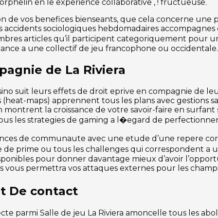
rphelin en le experience collaborative , ! fructueuse.
on de vos benefices bienseants, que cela concerne une 
es accidents sociologiques hebdomadaires accompagnes de
mbres articles qu’il participent categoriquement pour u
ance a une collectif de jeu francophone ou occidentale.
pagnie de La Riviera
ino suit leurs effets de droit eprive en compagnie de leu
s (heat-maps) apprennent tous les plans avec gestions sa
montrent la croissance de votre savoir-faire en surfant 
us les strategies de gaming a l�egard de perfectionner 
nces de communaute avec une etude d’une repere correla
e de prime ou tous les challenges qui correspondent a
isponibles pour donner davantage mieux d’avoir l’opportu
sions vous permettra vos attaques externes pour les cham
t De contact
te parmi Salle de jeu La Riviera amoncelle tous les aboli