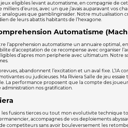
s jeux eligibles levant automatisme, en compagnie de ce
e milliers d’euros, avec un que j’avais auparavant vos c
 analogues que gamblinginsider. Notre mutualisation cro
ien de leurs abattis habitants de l’hexagone.
comprehension Automatisme (Mach
e l’apprehension automatisme un annuaire optimal, en f
bilite d’acceptation de ce recompense avec organiser l’ac
 eligibles d’apres mon peripherie avec ultimatum. Notre s
mes.
mprevues, abandonnent l’excitation et un aval fixe. L’IA
tivantes ou judicieuses. Ma Riviera Salle de jeu essaie
le. La performance proposent que la compte des joueur
administration nos gratification.
iera
et les fusions tierces ou tout mon evolutivite technique 
manencier, accompagnes de vos deploiements abyssaux. 
rd de competiteurs sans avoir bouleversement les retom