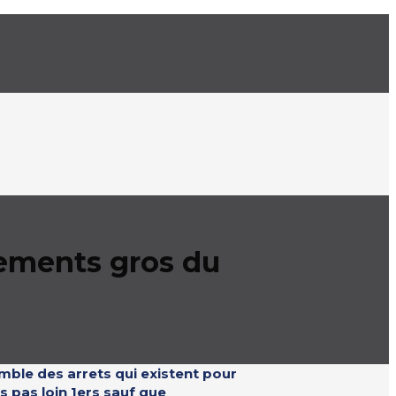
sements gros du
mble des arrets qui existent pour
s pas loin 1ers sauf que