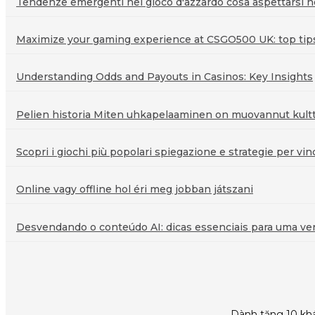
Tendenze emergenti nel gioco d'azzardo cosa aspettarsi ne
Maximize your gaming experience at CSGO500 UK: top tips 
Understanding Odds and Payouts in Casinos: Key Insights
Pelien historia Miten uhkapelaaminen on muovannut kultt
Scopri i giochi più popolari spiegazione e strategie per vin
Online vagy offline hol éri meg jobban játszani
Desvendando o conteúdo AI: dicas essenciais para uma veri
Dành tặng 10 khá