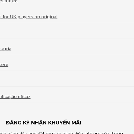
l futuro
for UK players on original
uuria
cere
ficação eficaz
ĐĂNG KÝ NHẬN KHUYẾN MÃI
ch hàng đầu tiên đặt mua xe nâng điện Lithium của tháng