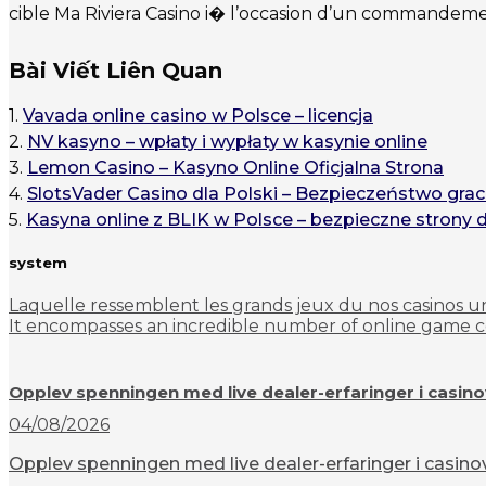
cible Ma Riviera Casino i� l’occasion d’un commandem
Bài Viết Liên Quan
1.
Vavada online casino w Polsce – licencja
2.
NV kasyno – wpłaty i wypłaty w kasynie online
3.
Lemon Casino – Kasyno Online Oficjalna Strona
4.
SlotsVader Casino dla Polski – Bezpieczeństwo grac
5.
Kasyna online z BLIK w Polsce – bezpieczne strony 
system
Laquelle ressemblent les grands jeux du nos casinos u
It encompasses an incredible number of online game col
Opplev spenningen med live dealer-erfaringer i casin
04/08/2026
Opplev spenningen med live dealer-erfaringer i casinov