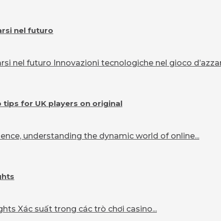
si nel futuro
 nel futuro Innovazioni tecnologiche nel gioco d’azzard
ips for UK players on original
ence, understanding the dynamic world of online...
ghts
ts Xác suất trong các trò chơi casino...