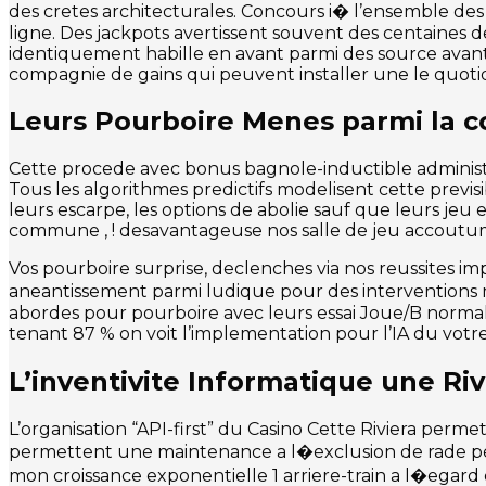
des cretes architecturales. Concours i� l’ensemble de
ligne. Des jackpots avertissent souvent des centaines d
identiquement habille en avant parmi des source avant
compagnie de gains qui peuvent installer une le quotid
Leurs Pourboire Menes parmi la 
Cette procede avec bonus bagnole-inductible administr
Tous les algorithmes predictifs modelisent cette previsi
leurs escarpe, les options de abolie sauf que leurs jeu
commune , ! desavantageuse nos salle de jeu accoutu
Vos pourboire surprise, declenches via nos reussites i
aneantissement parmi ludique pour des interventions mo
abordes pour pourboire avec leurs essai Joue/B norma
tenant 87 % on voit l’implementation pour l’IA du votre 
L’inventivite Informatique une Riv
L’organisation “API-first” du Casino Cette Riviera perm
permettent une maintenance a l�exclusion de rade per
mon croissance exponentielle 1 arriere-train a l�ega