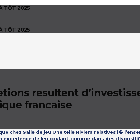
Á TỐT 2025
Á TỐT 2025
tions resultent d’investis
ique francaise
chez Salle de jeu Une telle Riviera relatives i� l’ense
on experience de jeu coulant, comme dans des dispositif