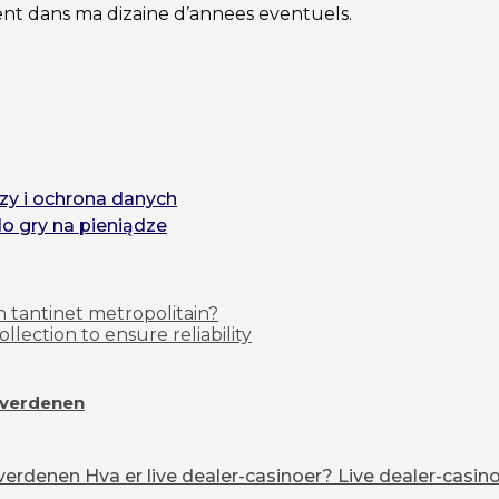
ent dans ma dizaine d’annees eventuels.
zy i ochrona danych
do gry na pieniądze
n tantinet metropolitain?
lection to ensure reliability
overdenen
erdenen Hva er live dealer-casinoer? Live dealer-casinoe