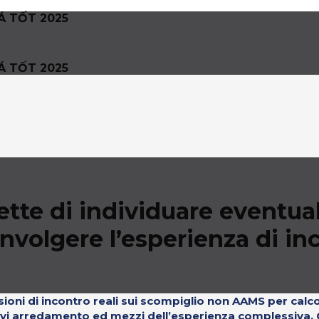
Á TỐT 2025
Á TỐT 2025
ette di individuare eventua
nvolgere l’esperienza di in
ioni di incontro reali sui scompiglio non AAMS per calco
itivi arredamento ed mezzi dell’esperienza complessiva. C