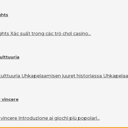
ghts
ts Xác suất trong các trò chơi casino...
ulttuuria
lttuuria Uhkapelaamisen juuret historiassa Uhkapelaam
r vincere
vincere Introduzione ai giochi più popolari...