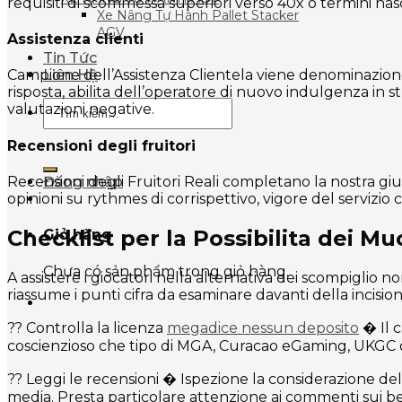
requisiti di scommessa superiori verso 40x o termini nasc
Xe Nâng Tự Hành Pallet Stacker
AGV
Assistenza clienti
Tin Tức
Liên Hệ
Campione dell’Assistenza Clientela viene denominazione 
risposta, abilita dell’operatore di nuovo indulgenza in 
Tìm
valutazioni negative.
kiếm:
Recensioni degli fruitori
Recensioni degli Fruitori Reali completano la nostra giud
Đăng nhập
opinioni su rythmes di corrispettivo, vigore del servizio 
Checklist per la Possibilita dei 
Giỏ hàng
Chưa có sản phẩm trong giỏ hàng.
A assistere i giocatori nella alternativa dei scompiglio 
riassume i punti cifra da esaminare davanti della incision
?? Controlla la licenza
megadice nessun deposito
� Il 
coscienzioso che tipo di MGA, Curacao eGaming, UKGC o Gib
?? Leggi le recensioni � Ispezione la considerazione del
media. Presta particolare attenzione ai commenti sui ber