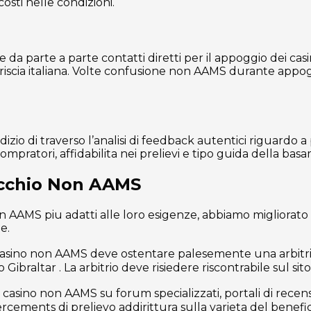
osti nelle condizioni.
da parte a parte contatti diretti per il appoggio dei cas
striscia italiana. Volte confusione non AAMS durante appog
izio di traverso l’analisi di feedback autentici riguardo 
compratori, affidabilita nei prelievi e tipo guida della bas
Mucchio Non AAMS
non AAMS piu adatti alle loro esigenze, abbiamo migliorato 
e.
casino non AAMS deve ostentare palesemente una arbitrio 
raltar . La arbitrio deve risiedere riscontrabile sul sito
 casino non AAMS su forum specializzati, portali di recen
cements di prelievo addirittura sulla varieta del benefici