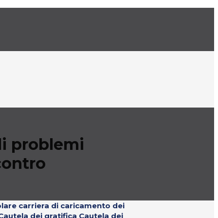
li problemi
contro
lare carriera di caricamento dei
autela dei gratifica Cautela dei