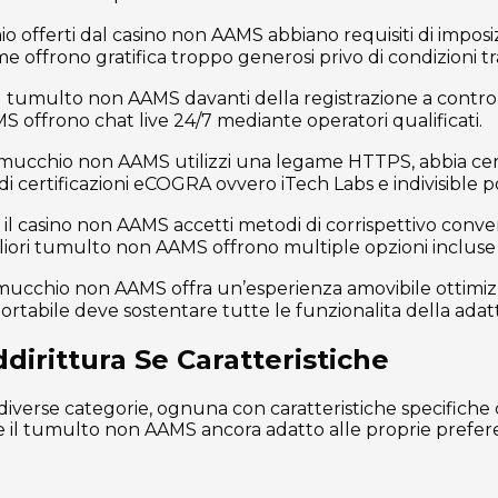
o offerti dal casino non AAMS abbiano requisiti di imposizi
 offrono gratifica troppo generosi privo di condizioni tr
nti del tumulto non AAMS davanti della registrazione a co
AMS offrono chat live 24/7 mediante operatori qualificati.
mucchio non AAMS utilizzi una legame HTTPS, abbia certifi
e di certificazioni eCOGRA ovvero iTech Labs e indivisible
 il casino non AAMS accetti metodi di corrispettivo conve
liori tumulto non AAMS offrono multiple opzioni incluse 
il mucchio non AAMS offra un’esperienza amovibile otti
portabile deve sostentare tutte le funzionalita della ad
irittura Se Caratteristiche
verse categorie, ognuna con caratteristiche specifiche c
re il tumulto non AAMS ancora adatto alle proprie prefer