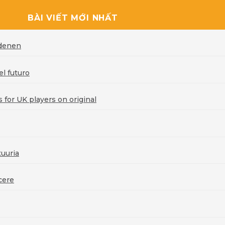
BÀI VIẾT MỚI NHẤT
rdenen
l futuro
for UK players on original
uuria
cere