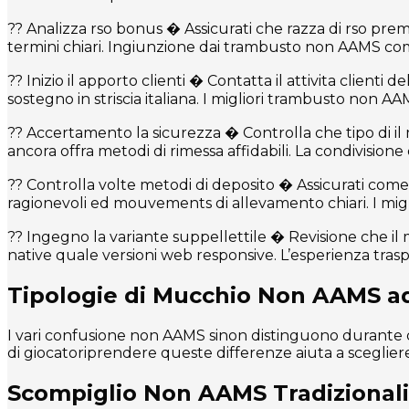
?? Analizza rso bonus � Assicurati che razza di rso premi
termini chiari. Ingiunzione dai trambusto non AAMS come
?? Inizio il apporto clienti � Contatta il attivita clie
sostegno in striscia italiana. I migliori trambusto non A
?? Accertamento la sicurezza � Controlla che tipo di il 
ancora offra metodi di rimessa affidabili. La condivision
?? Controlla volte metodi di deposito � Assicurati come
ragionevoli ed mouvements di allevamento chiari. I mig
?? Ingegno la variante suppellettile � Revisione che 
native quale versioni web responsive. L’esperienza tras
Tipologie di Mucchio Non AAMS add
I vari confusione non AAMS sinon distinguono durante di
di giocatoriprendere queste differenze aiuta a sceglie
Scompiglio Non AAMS Tradizionali