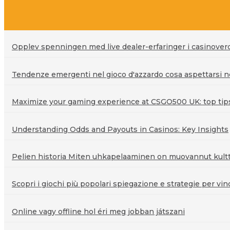
Opplev spenningen med live dealer-erfaringer i casinove
Tendenze emergenti nel gioco d'azzardo cosa aspettarsi ne
Maximize your gaming experience at CSGO500 UK: top tips 
Understanding Odds and Payouts in Casinos: Key Insights
Pelien historia Miten uhkapelaaminen on muovannut kultt
Scopri i giochi più popolari spiegazione e strategie per vin
Online vagy offline hol éri meg jobban játszani