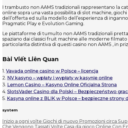
I trambusto non AAMS tradizionali rappresentano la cate
online sopra una vasta possibilita di slot machine, gioc
dell’offerta ed sulla modello dell’esperienza di inganno
Pragmatic Play e Evolution Gaming.
Le piattaforme di tumulto non AAMS tradizionali prett
spaziano dai classici fruit machine alle moderne filmato 
particolarita distintiva di questi casino non AAMS , in
Bài Viết Liên Quan
1.
Vavada online casino w Polsce – licencja
2.
NV kasyno – wpłaty i wypłaty w kasynie online
3.
Lemon Casino – Kasyno Online Oficjalna Strona
4.
SlotsVader Casino dla Polski – Bezpieczeństwo grac
5.
Kasyna online z BLIK w Polsce – bezpieczne strony 
system
Inizio a ogni volte Giochi di nuovo Promozioni circa Sup
Che Vengono Tassati Volte Casa da gioco Online Con 