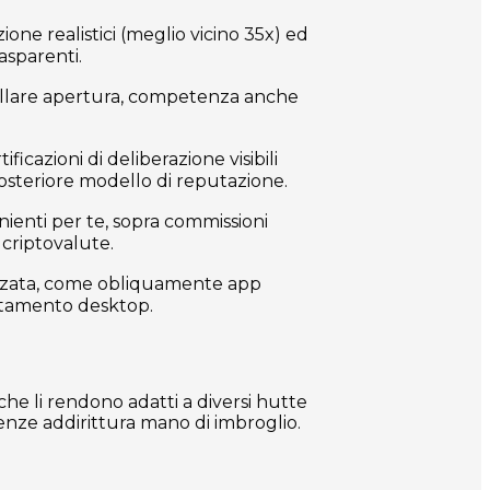
one realistici (meglio vicino 35x) ed
asparenti.
ntrollare apertura, competenza anche
cazioni di deliberazione visibili
 posteriore modello di reputazione.
nienti per te, sopra commissioni
criptovalute.
mizzata, come obliquamente app
attamento desktop.
he li rendono adatti a diversi hutte
enze addirittura mano di imbroglio.