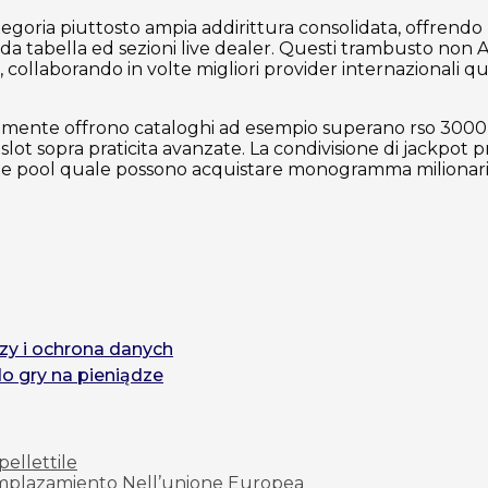
goria piuttosto ampia addirittura consolidata, offrendo l
hi da tabella ed sezioni live dealer. Questi trambusto non
, collaborando in volte migliori provider internazionali 
amente offrono cataloghi ad esempio superano rso 3000
slot sopra praticita avanzate. La condivisione di jackpot p
 prize pool quale possono acquistare monogramma milionari
zy i ochrona danych
do gry na pieniądze
pellettile
Emplazamiento Nell’unione Europea