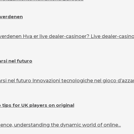
overdenen
erdenen Hva er live dealer-casinoer? Live dealer-casinoe
si nel futuro
 nel futuro Innovazioni tecnologiche nel gioco d’azzard
ips for UK players on original
ence, understanding the dynamic world of online...