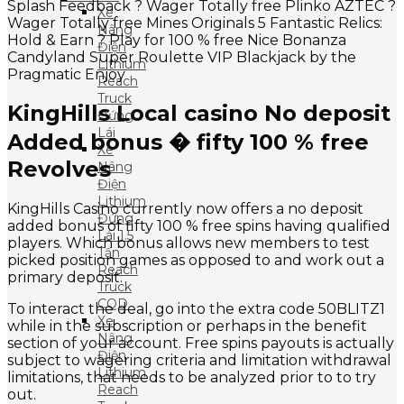
Splash Feedback ? Wager Totally free Plinko AZTEC ?
Xe
Wager Totally free Mines Originals 5 Fantastic Relics:
Nâng
Hold & Earn ? Play for 100 % free Nice Bonanza
Điện
Candyland Super Roulette VIP Blackjack by the
Lithium
Pragmatic Enjoy
Reach
Truck
KingHills Local casino No deposit
Đứng
Lái
Added bonus � fifty 100 % free
Xe
Revolves
Nâng
Điện
Lithium
KingHills Casino currently now offers a no deposit
Đứng
added bonus of fifty 100 % free spins having qualified
Lái 1.5
players. Which bonus allows new members to test
Tấn
picked position games as opposed to and work out a
Reach
primary deposit.
Truck
CQD
To interact the deal, go into the extra code 50BLITZ1
Xe
while in the subscription or perhaps in the benefit
Nâng
section of your account. Free spins payouts is actually
Điện
subject to wagering criteria and limitation withdrawal
Lithium
limitations, that needs to be analyzed prior to to try
Reach
out.