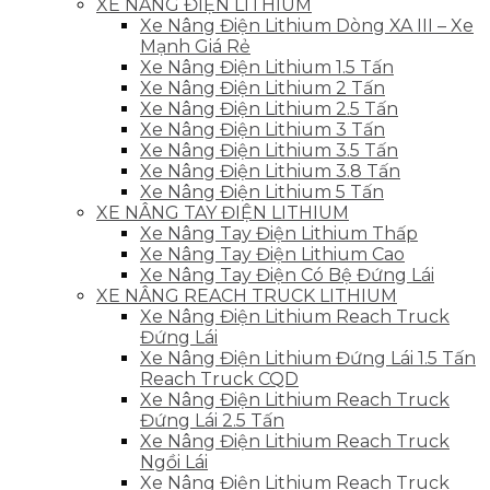
XE NÂNG ĐIỆN LITHIUM
Xe Nâng Điện Lithium Dòng XA III – Xe
Mạnh Giá Rẻ
Xe Nâng Điện Lithium 1.5 Tấn
Xe Nâng Điện Lithium 2 Tấn
Xe Nâng Điện Lithium 2.5 Tấn
Xe Nâng Điện Lithium 3 Tấn
Xe Nâng Điện Lithium 3.5 Tấn
Xe Nâng Điện Lithium 3.8 Tấn
Xe Nâng Điện Lithium 5 Tấn
XE NÂNG TAY ĐIỆN LITHIUM
Xe Nâng Tay Điện Lithium Thấp
Xe Nâng Tay Điện Lithium Cao
Xe Nâng Tay Điện Có Bệ Đứng Lái
XE NÂNG REACH TRUCK LITHIUM
Xe Nâng Điện Lithium Reach Truck
Đứng Lái
Xe Nâng Điện Lithium Đứng Lái 1.5 Tấn
Reach Truck CQD
Xe Nâng Điện Lithium Reach Truck
Đứng Lái 2.5 Tấn
Xe Nâng Điện Lithium Reach Truck
Ngồi Lái
Xe Nâng Điện Lithium Reach Truck