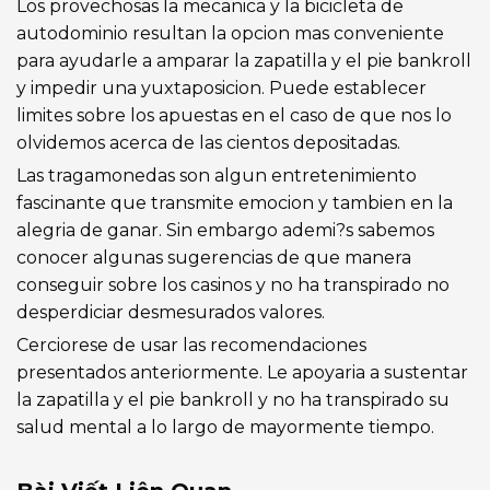
Los provechosas la mecanica y la bicicleta de
autodominio resultan la opcion mas conveniente
para ayudarle a amparar la zapatilla y el pie bankroll
y impedir una yuxtaposicion. Puede establecer
limites sobre los apuestas en el caso de que nos lo
olvidemos acerca de las cientos depositadas.
Las tragamonedas son algun entretenimiento
fascinante que transmite emocion y tambien en la
alegria de ganar. Sin embargo ademi?s sabemos
conocer algunas sugerencias de que manera
conseguir sobre los casinos y no ha transpirado no
desperdiciar desmesurados valores.
Cerciorese de usar las recomendaciones
presentados anteriormente. Le apoyaria a sustentar
la zapatilla y el pie bankroll y no ha transpirado su
salud mental a lo largo de mayormente tiempo.