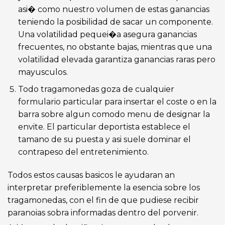
asi� como nuestro volumen de estas ganancias
teniendo la posibilidad de sacar un componente.
Una volatilidad pequei�a asegura ganancias
frecuentes, no obstante bajas, mientras que una
volatilidad elevada garantiza ganancias raras pero
mayusculos.
Todo tragamonedas goza de cualquier
formulario particular para insertar el coste o en la
barra sobre algun comodo menu de designar la
envite. El particular deportista establece el
tamano de su puesta y asi suele dominar el
contrapeso del entretenimiento.
Todos estos causas basicos le ayudaran an
interpretar preferiblemente la esencia sobre los
tragamonedas, con el fin de que pudiese recibir
paranoias sobra informadas dentro del porvenir.