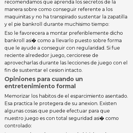
recomendamos que aprenda los secretos de la
manera sobre como conseguir referente a los
maquinitas y no ha transpirado sustentar la zapatilla
y el pie bankroll durante muchisimo tiempo:
Eso le favorecera a montar preferiblemente dicho
bankroll asi� como a llevarlo puesto sobre forma
que le ayude a conseguir con regularidad. Si fue
reciente alrededor juego, cerciorese de
aprovecharlas durante las lecciones de juego con el
fin de sustentar el cesion intacto.
Opiniones para cuando un
entretenimiento formal
Memorizar los habitos de el esparcimiento asentado.
Esa practica le protegera de su anexion. Existen
algunas cosas que puede efectuar para que
nuestro juego es con total seguridad asi� como
controlado: