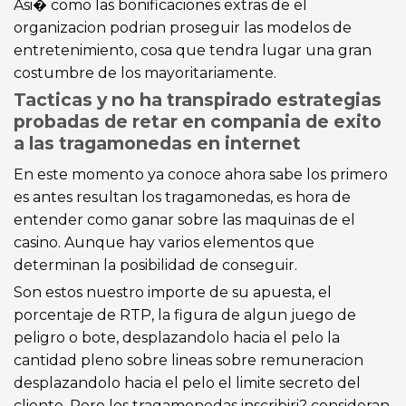
Asi� como las bonificaciones extras de el
organizacion podrian proseguir las modelos de
entretenimiento, cosa que tendra lugar una gran
costumbre de los mayoritariamente.
Tacticas y no ha transpirado estrategias
probadas de retar en compania de exito
a las tragamonedas en internet
En este momento ya conoce ahora sabe los primero
es antes resultan los tragamonedas, es hora de
entender como ganar sobre las maquinas de el
casino. Aunque hay varios elementos que
determinan la posibilidad de conseguir.
Son estos nuestro importe de su apuesta, el
porcentaje de RTP, la figura de algun juego de
peligro o bote, desplazandolo hacia el pelo la
cantidad pleno sobre lineas sobre remuneracion
desplazandolo hacia el pelo el limite secreto del
cliente. Pero los tragamonedas inscribiri? consideran