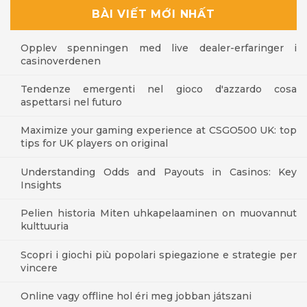
BÀI VIẾT MỚI NHẤT
Opplev spenningen med live dealer-erfaringer i
casinoverdenen
Tendenze emergenti nel gioco d'azzardo cosa
aspettarsi nel futuro
Maximize your gaming experience at CSGO500 UK: top
tips for UK players on original
Understanding Odds and Payouts in Casinos: Key
Insights
Pelien historia Miten uhkapelaaminen on muovannut
kulttuuria
Scopri i giochi più popolari spiegazione e strategie per
vincere
Online vagy offline hol éri meg jobban játszani