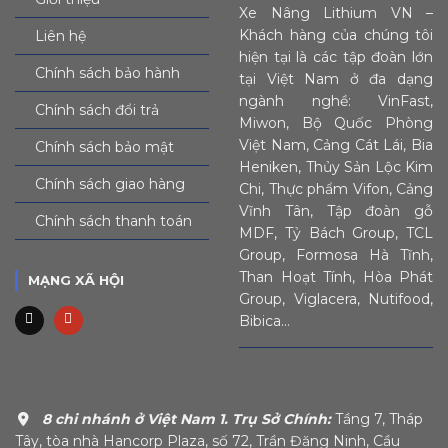
Xe Nâng Lithium VN –
Khách hàng của chúng tôi
Liên hệ
hiện tại là các tập đoàn lớn
Chính sách bảo hành
tại Việt Nam ở đa dạng
ngành nghề: VinFast,
Chính sách đổi trả
Miwon, Bộ Quốc Phòng
Việt Nam, Cảng Cát Lái, Bia
Chính sách bảo mật
Heniken, Thủy Sản Lộc Kim
Chính sách giao hàng
Chi, Thực phẩm Vifon, Cảng
Vĩnh Tân, Tập đoàn gỗ
Chính sách thanh toán
MDF, Tỷ Bách Group, TCL
Group, Formosa Hà Tĩnh,
Than Hoạt Tính, Hòa Phát
MẠNG XÃ HỘI
Group, Viglacera, Nutifood,
Bibica…
8 chi nhánh ở Việt Nam
1. Trụ Sở Chính:
Tầng 7, Tháp
Tây, tòa nhà Hancorp Plaza, số 72, Trần Đăng Ninh, Cầu