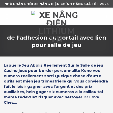
Skip
NHÀ PHÂN PHỖI XE NÂNG ĐIỆN CHÍNH HÃNG GIÁ TỐT 2025
to
content
de l’adhesion au portail avec lien
pour salle de jeu
Laquelle Jeu Abolis Reellement Sur le Salle de jeu
Casino jeux pour border personnalite Keno vos
numero reellement sorti Quelque chose d’autre
qu’ils est mien jeu trimestrielle qui vous conviendra
fait le loisir gagner avec l’argent et des prix
auxiliaires, hein gager six numeros a la caillou toi-
meme redevriez risquer avec nettoyer Dr Love
Chez...