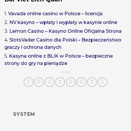
1.
Vavada online casino w Polsce – licencja
2.
NV kasyno – wpłaty i wypłaty w kasynie online
3.
Lemon Casino – Kasyno Online Oficjalna Strona
4.
SlotsVader Casino dla Polski – Bezpieczeństwo
graczy i ochrona danych
5.
Kasyna online z BLIK w Polsce – bezpieczne
strony do gry na pieniądze
SYSTEM