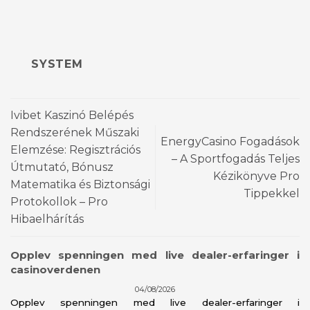
SYSTEM
Ivibet Kaszinó Belépés
Rendszerének Műszaki
EnergyCasino Fogadások
Elemzése: Regisztrációs
– A Sportfogadás Teljes
Útmutató, Bónusz
Kézikönyve Pro
Matematika és Biztonsági
Tippekkel
Protokollok – Pro
Hibaelhárítás
Opplev spenningen med live dealer-erfaringer i
casinoverdenen
04/08/2026
Opplev spenningen med live dealer-erfaringer i