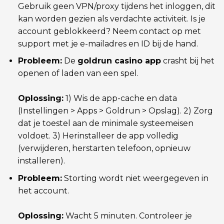
Gebruik geen VPN/proxy tijdens het inloggen, dit
kan worden gezien als verdachte activiteit. Is je
account geblokkeerd? Neem contact op met
support met je e-mailadres en ID bij de hand.
Probleem:
De
goldrun casino app
crasht bij het
openen of laden van een spel.
Oplossing:
1) Wis de app-cache en data
(Instellingen > Apps > Goldrun > Opslag). 2) Zorg
dat je toestel aan de minimale systeemeisen
voldoet. 3) Herinstalleer de app volledig
(verwijderen, herstarten telefoon, opnieuw
installeren).
Probleem:
Storting wordt niet weergegeven in
het account.
Oplossing:
Wacht 5 minuten. Controleer je