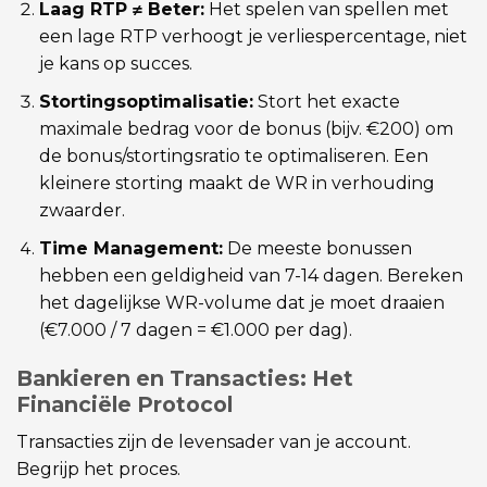
Laag RTP ≠ Beter:
Het spelen van spellen met
een lage RTP verhoogt je verliespercentage, niet
je kans op succes.
Stortingsoptimalisatie:
Stort het exacte
maximale bedrag voor de bonus (bijv. €200) om
de bonus/stortingsratio te optimaliseren. Een
kleinere storting maakt de WR in verhouding
zwaarder.
Time Management:
De meeste bonussen
hebben een geldigheid van 7-14 dagen. Bereken
het dagelijkse WR-volume dat je moet draaien
(€7.000 / 7 dagen = €1.000 per dag).
Bankieren en Transacties: Het
Financiële Protocol
Transacties zijn de levensader van je account.
Begrijp het proces.