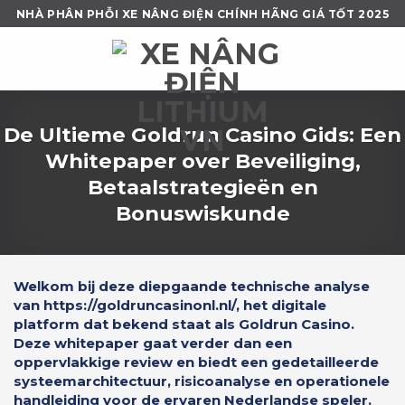
Skip
NHÀ PHÂN PHỖI XE NÂNG ĐIỆN CHÍNH HÃNG GIÁ TỐT 2025
to
content
De Ultieme Goldrun Casino Gids: Een
Whitepaper over Beveiliging,
Betaalstrategieën en
Bonuswiskunde
Welkom bij deze diepgaande technische analyse
van https://goldruncasinonl.nl/, het digitale
platform dat bekend staat als Goldrun Casino.
Deze whitepaper gaat verder dan een
oppervlakkige review en biedt een gedetailleerde
systeemarchitectuur, risicoanalyse en operationele
handleiding voor de ervaren Nederlandse speler.