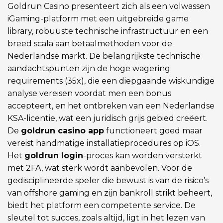
Goldrun Casino presenteert zich als een volwassen
iGaming-platform met een uitgebreide game
library, robuuste technische infrastructuur en een
breed scala aan betaalmethoden voor de
Nederlandse markt. De belangrijkste technische
aandachtspunten zijn de hoge wagering
requirements (35x), die een diepgaande wiskundige
analyse vereisen voordat men een bonus
accepteert, en het ontbreken van een Nederlandse
KSA-licentie, wat een juridisch grijs gebied creëert.
De
goldrun casino app
functioneert goed maar
vereist handmatige installatieprocedures op iOS.
Het
goldrun login
-proces kan worden versterkt
met 2FA, wat sterk wordt aanbevolen. Voor de
gedisciplineerde speler die bewust is van de risico’s
van offshore gaming en zijn bankroll strikt beheert,
biedt het platform een competente service. De
sleutel tot succes, zoals altijd, ligt in het lezen van