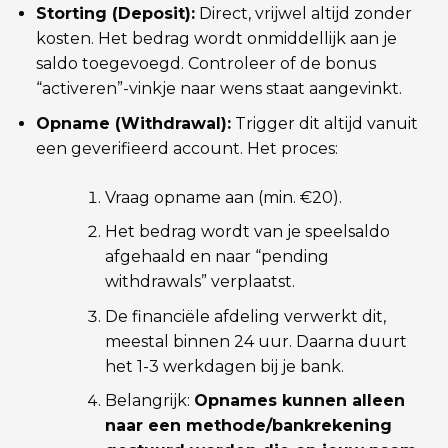
Storting (Deposit):
Direct, vrijwel altijd zonder
kosten. Het bedrag wordt onmiddellijk aan je
saldo toegevoegd. Controleer of de bonus
“activeren”-vinkje naar wens staat aangevinkt.
Opname (Withdrawal):
Trigger dit altijd vanuit
een geverifieerd account. Het proces:
Vraag opname aan (min. €20).
Het bedrag wordt van je speelsaldo
afgehaald en naar “pending
withdrawals” verplaatst.
De financiële afdeling verwerkt dit,
meestal binnen 24 uur. Daarna duurt
het 1-3 werkdagen bij je bank.
Belangrijk:
Opnames kunnen alleen
naar een methode/bankrekening