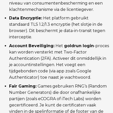
niveau van consumentenbescherming en een
klachtenmechanisme via de licentiegever.
Data Encryptie:
Het platform gebruikt
standaard TLS 1.2/1.3 encryptie (het slotje in de
browser). Dit beschermt je data-in-transit tegen
interceptie.
Account Beveiliging:
Het
goldrun login
-proces
kan worden versterkt met Two-Factor
Authentication (2FA). Activeer dit onmiddellijk in
je accountinstellingen. Het voegt een
tijdgebonden code (via app zoals Google
Authenticator) toe naast je wachtwoord.
Fair Gaming:
Games gebruiken RNG’s (Random
Number Generators) die door onafhankelijke
partijen (zoals eCOGRA of iTech Labs) worden
gecertificeerd. Je kunt de certificaten vaak
vinden in de spelinformatie of de footer van de