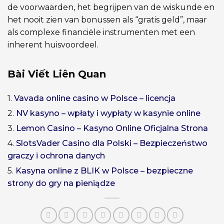
de voorwaarden, het begrijpen van de wiskunde en
het nooit zien van bonussen als “gratis geld”, maar
als complexe financiële instrumenten met een
inherent huisvoordeel.
Bài Viết Liên Quan
1.
Vavada online casino w Polsce – licencja
2.
NV kasyno – wpłaty i wypłaty w kasynie online
3.
Lemon Casino – Kasyno Online Oficjalna Strona
4.
SlotsVader Casino dla Polski – Bezpieczeństwo
graczy i ochrona danych
5.
Kasyna online z BLIK w Polsce – bezpieczne
strony do gry na pieniądze