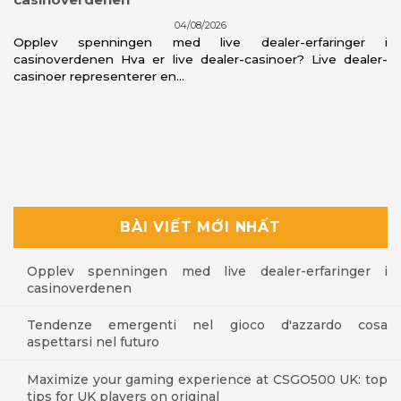
04/08/2026
Opplev spenningen med live dealer-erfaringer i
casinoverdenen Hva er live dealer-casinoer? Live dealer-
casinoer representerer en...
BÀI VIẾT MỚI NHẤT
Opplev spenningen med live dealer-erfaringer i
casinoverdenen
Tendenze emergenti nel gioco d'azzardo cosa
aspettarsi nel futuro
Maximize your gaming experience at CSGO500 UK: top
tips for UK players on original