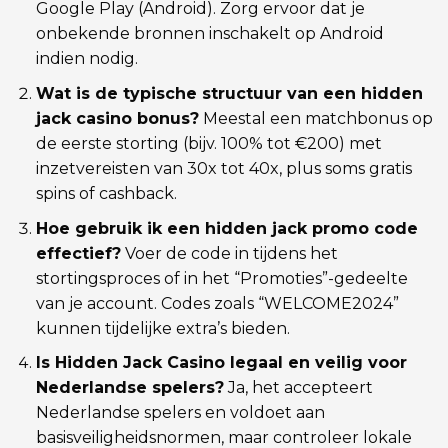
Google Play (Android). Zorg ervoor dat je
onbekende bronnen inschakelt op Android
indien nodig.
Wat is de typische structuur van een hidden
jack casino bonus?
Meestal een matchbonus op
de eerste storting (bijv. 100% tot €200) met
inzetvereisten van 30x tot 40x, plus soms gratis
spins of cashback.
Hoe gebruik ik een hidden jack promo code
effectief?
Voer de code in tijdens het
stortingsproces of in het “Promoties”-gedeelte
van je account. Codes zoals “WELCOME2024”
kunnen tijdelijke extra’s bieden.
Is Hidden Jack Casino legaal en veilig voor
Nederlandse spelers?
Ja, het accepteert
Nederlandse spelers en voldoet aan
basisveiligheidsnormen, maar controleer lokale