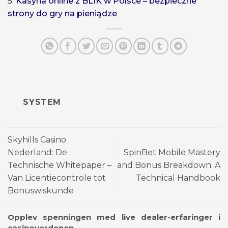
5.
Kasyna online z BLIK w Polsce – bezpieczne
strony do gry na pieniądze
SYSTEM
Skyhills Casino
Nederland: De
SpinBet Mobile Mastery
Technische Whitepaper –
and Bonus Breakdown: A
Van Licentiecontrole tot
Technical Handbook
Bonuswiskunde
Opplev spenningen med live dealer-erfaringer i
casinoverdenen