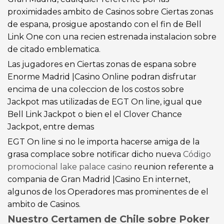
proximidades ambito de Casinos sobre Ciertas zonas
de espana, prosigue apostando con el fin de Bell
Link One con una recien estrenada instalacion sobre
de citado emblematica.
Las jugadores en Ciertas zonas de espana sobre
Enorme Madrid |Casino Online podran disfrutar
encima de una coleccion de los costos sobre
Jackpot mas utilizadas de EGT On line, igual que
Bell Link Jackpot o bien el el Clover Chance
Jackpot, entre demas
EGT On line si no le importa hacerse amiga de la
grasa complace sobre notificar dicho nueva
Código
promocional lake palace casino
reunion referente a
compania de Gran Madrid |Casino En internet,
algunos de los Operadores mas prominentes de el
ambito de Casinos.
Nuestro Certamen de Chile sobre Poker