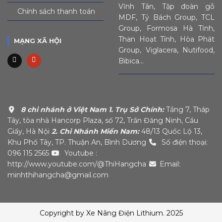
Vĩnh Tân, Tập đoàn gỗ
Chính sách thanh toán
MDF, Tỷ Bách Group, TCL
Group, Formosa Hà Tĩnh,
Than Hoạt Tính, Hòa Phát
MẠNG XÃ HỘI
Group, Viglacera, Nutifood,
Bibica…
8 chi nhánh ở Việt Nam
1. Trụ Sở Chính:
Tầng 7, Tháp
Tây, tòa nhà Hancorp Plaza, số 72, Trần Đăng Ninh, Cầu
Giấy, Hà Nội
2. Chi Nhánh Miền Nam:
48/13 Quốc Lộ 13,
Khu Phố Tây, TP. Thuận An, Bình Dương
Số điện thoại:
096 115 2565
Youtube :
http://www.youtube.com/@ThiHangcha
Email:
minhthihangcha@gmail.com
Copyright by Xe Nâng Điện Lithium. 2025