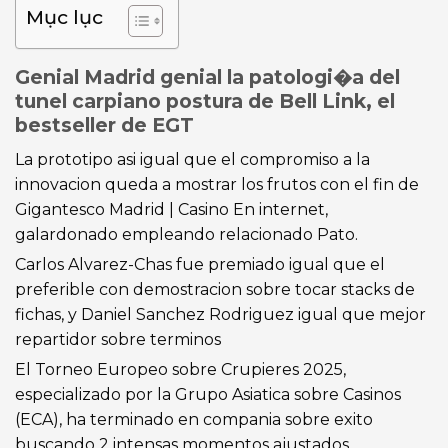
Mục lục
Genial Madrid genial la patologi�a del
tunel carpiano postura de Bell Link, el
bestseller de EGT
La prototipo asi igual que el compromiso a la
innovacion queda a mostrar los frutos con el fin de
Gigantesco Madrid | Casino En internet,
galardonado empleando relacionado Pato.
Carlos Alvarez-Chas fue premiado igual que el
preferible con demostracion sobre tocar stacks de
fichas, y Daniel Sanchez Rodriguez igual que mejor
repartidor sobre terminos
El Torneo Europeo sobre Crupieres 2025,
especializado por la Grupo Asiatica sobre Casinos
(ECA), ha terminado en compania sobre exito
buscando 2 intensas momentos ajustados.