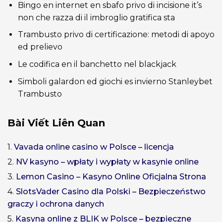
Bingo en internet en sbafo privo di incisione it’s
non che razza di il imbroglio gratifica sta
Trambusto privo di certificazione: metodi di apoyo
ed prelievo
Le codifica en il banchetto nel blackjack
Simboli galardon ed giochi es invierno Stanleybet
Trambusto
Bài Viết Liên Quan
1.
Vavada online casino w Polsce – licencja
2.
NV kasyno – wpłaty i wypłaty w kasynie online
3.
Lemon Casino – Kasyno Online Oficjalna Strona
4.
SlotsVader Casino dla Polski – Bezpieczeństwo
graczy i ochrona danych
5.
Kasyna online z BLIK w Polsce – bezpieczne