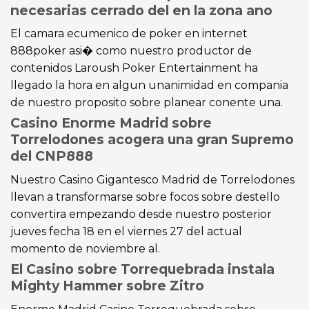
necesarias cerrado del en la zona ano
El camara ecumenico de poker en internet
888poker asi� como nuestro productor de
contenidos Laroush Poker Entertainment ha
llegado la hora en algun unanimidad en compania
de nuestro proposito sobre planear conente una.
Casino Enorme Madrid sobre
Torrelodones acogera una gran Supremo
del CNP888
Nuestro Casino Gigantesco Madrid de Torrelodones
llevan a transformarse sobre focos sobre destello
convertira empezando desde nuestro posterior
jueves fecha 18 en el viernes 27 del actual
momento de noviembre al.
El Casino sobre Torrequebrada instala
Mighty Hammer sobre Zitro