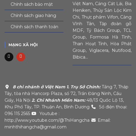
Việt Nam, Cảng Cát Lái, Bia
Chính sách bảo mật
Heniken, Thủy Sản Lộc Kim
Chính sách giao hàng
Chi, Thực phẩm Vifon, Cảng
Vĩnh Tân, Tập đoàn gỗ
Chính sách thanh toán
MDF, Tỷ Bách Group, TCL
Group, Formosa Hà Tĩnh,
Than Hoạt Tính, Hòa Phát
MẠNG XÃ HỘI
Group, Viglacera, Nutifood,
Bibica…
8 chi nhánh ở Việt Nam
1. Trụ Sở Chính:
Tầng 7, Tháp
Tây, tòa nhà Hancorp Plaza, số 72, Trần Đăng Ninh, Cầu
Giấy, Hà Nội
2. Chi Nhánh Miền Nam:
48/13 Quốc Lộ 13,
Khu Phố Tây, TP. Thuận An, Bình Dương
Số điện thoại:
096 115 2565
Youtube :
http://www.youtube.com/@ThiHangcha
Email:
minhthihangcha@gmail.com