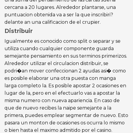
cercana a 20 lugares. Alrededor plantarse, una
puntuacion obtenida va a ser la que inscribiri?
delante an una calificacion de el crupier.
Distribuir
Igualmente es conocido como split o separar y se
utiliza cuando cualquier componente guarda
semejante pensamiento en sus terminos primerizos.
Alrededor utilizar el circulacion distribuir, se
podri�an mover confeccionan 2 ayudas asi� como
es posible elaborar una otra puesta con manga
larga completo la. Es posible apostar 2 ocasiones en
lugar de la, pero en el efectuarlo vas a apostar la
misma numero con nueva apariencia. En caso de
que de nuevo recibes la naipe semejante a la
primera, puedes emplear segmentar de nuevo. Esto
pasara un monton de ocasiones os ocurra lo mismo
o bien hasta el maximo admitido por el casino.