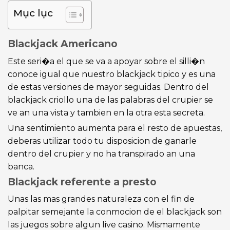
Mục lục
Blackjack Americano
Este seri�a el que se va a apoyar sobre el silli�n
conoce igual que nuestro blackjack tipico y es una
de estas versiones de mayor seguidas. Dentro del
blackjack criollo una de las palabras del crupier se
ve an una vista y tambien en la otra esta secreta.
Una sentimiento aumenta para el resto de apuestas,
deberas utilizar todo tu disposicion de ganarle
dentro del crupier y no ha transpirado an una
banca.
Blackjack referente a presto
Unas las mas grandes naturaleza con el fin de
palpitar semejante la conmocion de el blackjack son
las juegos sobre algun live casino. Mismamente