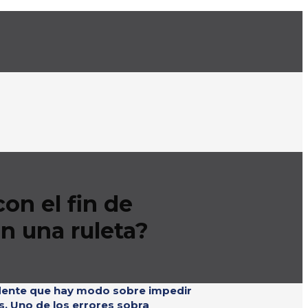
on el fin de
n una ruleta?
idente que hay modo sobre impedir
. Uno de los errores sobra