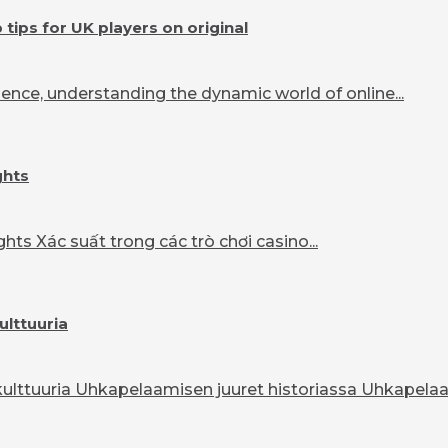
ips for UK players on original
ence, understanding the dynamic world of online...
ghts
ts Xác suất trong các trò chơi casino...
ulttuuria
lttuuria Uhkapelaamisen juuret historiassa Uhkapelaam