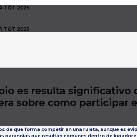
Á TỐT 2025
Á TỐT 2025
o es resulta significativo c
era sobre como participar e
os de que forma competir an una ruleta, aunque es ev
las paranoias que resultan comunes dentro de jugadores