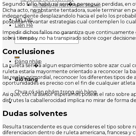
Segundo fallo habitual seri�a perseguir perdidas, en ot
Xe Nâng Tự Hành Pallet Stacker
Dicha acto, no obstante tentadora, suele terminar en 
AGV
independiente desplazandolo hacia el pelo los probabil
Tin Tức
posibilitan levantar estrategias cual contemplen lo cual
Liên Hệ
Impedir dichos fallos no garantiza que continuamente 
Tìm
sobra tiempo y no ha transpirado sobre coger decision
kiếm:
Conclusiones
Đăng nhập
La ruleta seri�a algun esparcimiento sobre azar cual
ruleta estaria mayormente orientado a reconocer la b
las reglas primordial, reconocer los diferentes tipos d
Giỏ hàng
oportunidades es preciso con el fin de cualquier atleta
Chưa có sản phẩm trong giỏ hàng.
Asi que, con la asesor esperamos poseas el rato sobre 
disfrutes la caballerocidad implica no mirar de forma d
Dudas solventes
Resulta trascendente es que consideres el tipo sobre 
diferenciacion dentro de ruleta americana, francesa y 