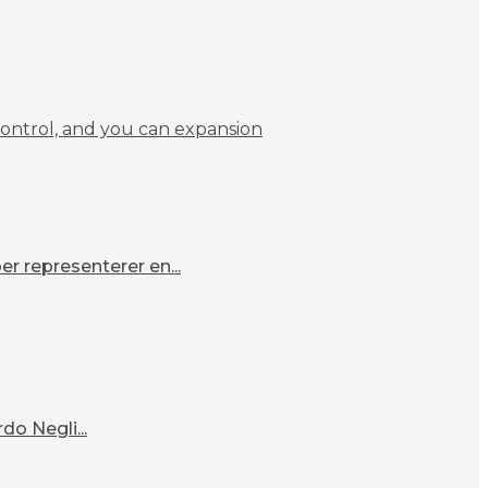
ontrol, and you can expansion
r representerer en...
o Negli...