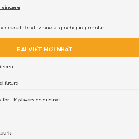
r vincere
vincere Introduzione ai giochi più popolari...
BÀI VIẾT MỚI NHẤT
rdenen
l futuro
for UK players on original
uuria