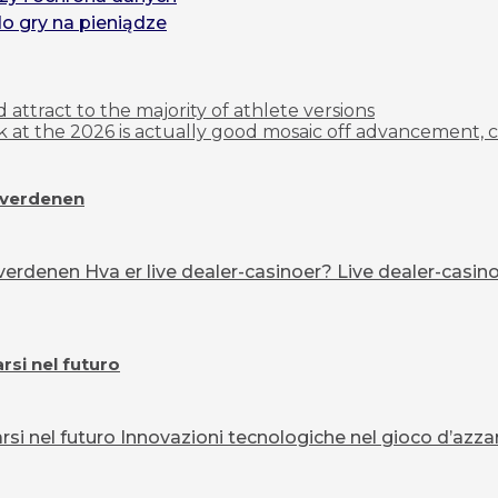
do gry na pieniądze
 attract to the majority of athlete versions
at the 2026 is actually good mosaic off advancement, c
overdenen
erdenen Hva er live dealer-casinoer? Live dealer-casinoe
si nel futuro
 nel futuro Innovazioni tecnologiche nel gioco d’azzard