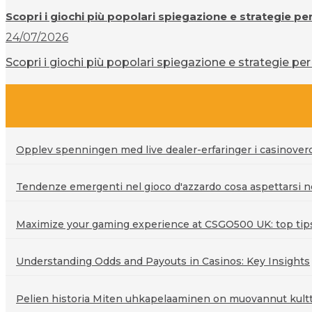
Scopri i giochi più popolari spiegazione e strategie pe
24/07/2026
Scopri i giochi più popolari spiegazione e strategie per 
Opplev spenningen med live dealer-erfaringer i casinove
Tendenze emergenti nel gioco d'azzardo cosa aspettarsi ne
Maximize your gaming experience at CSGO500 UK: top tips 
Understanding Odds and Payouts in Casinos: Key Insights
Pelien historia Miten uhkapelaaminen on muovannut kultt