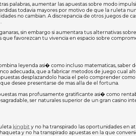
ras palabras, aumentar las apuestas sobre modo impulsiva
perdidas todavia mayores por motivo de que la ruleta nu
idades no cambian. A discrepancia de otros juegos de cas
.
ganaras, sin embargo si aumentara tus alternativas sobr
es que favorezcan tu vivencia en espacio sobre comprome
 combina leyenda asi� como incluso matematicas, saber 
anco adecuada, que a fabricar metodos de juego cual al
e apuestas desplazandolo hacia el pelo comprender como h
 que desee presentarse de mas alla de el fortuna.
apuestas mas profusamente gratificante asi� como rentab
esagradable, ser naturales superior de un gran casino int
ruleta
kingbit
y no ha transpirado las oportunidades en at
chaqueta y no ha transpirado apuestas en la que conveni