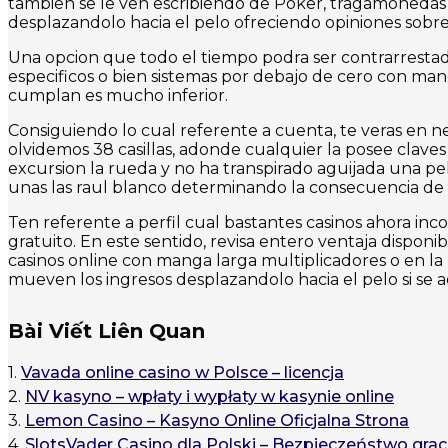
tambien se le ven escribiendo de Poker, tragamonedas y
desplazandolo hacia el pelo ofreciendo opiniones sobre
Una opcion que todo el tiempo podra ser contrarrestad
especificos o bien sistemas por debajo de cero con mang
cumplan es mucho inferior.
Consiguiendo lo cual referente a cuenta, te veras en nec
olvidemos 38 casillas, adonde cualquier la posee clave
excursion la rueda y no ha transpirado aguijada una pel
unas las raul blanco determinando la consecuencia de l
Ten referente a perfil cual bastantes casinos ahora in
gratuito. En este sentido, revisa entero ventaja dispo
casinos online con manga larga multiplicadores o en la b
mueven los ingresos desplazandolo hacia el pelo si se 
Bài Viết Liên Quan
1.
Vavada online casino w Polsce – licencja
2.
NV kasyno – wpłaty i wypłaty w kasynie online
3.
Lemon Casino – Kasyno Online Oficjalna Strona
4.
SlotsVader Casino dla Polski – Bezpieczeństwo grac