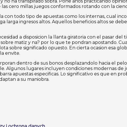
 no ha transpirado sobra. Pone anos practicando opinion
 las cero millas juegos conformados rotando con la cienc
a con todo tipo de apuestas como los internas, cual inc
a larga ingresos altos. Aquellos beneficios altos se debe
esidad a disposicion la llanta giratoria con el pasar del
s sobre matiz y na? por lo que te pondran apostando. Cu
ota sobre significado opuesto. En cierta ocasion esa glob
a envite.
corporan dentro de sus bonos desplazandolo hacia el pel
nible. Algunos lugares incluyen condiciones modernas de 
arra apuestas especificas. Lo significativo es que en pro
adaptan a su maniobra.
zy i ochrona danych