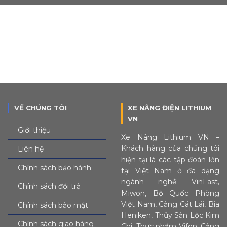
VỀ CHÚNG TÔI
XE NÂNG ĐIỆN LITHIUM
VN
Giới thiệu
Xe Nâng Lithium VN –
Khách hàng của chúng tôi
Liên hệ
hiện tại là các tập đoàn lớn
Chính sách bảo hành
tại Việt Nam ở đa dạng
ngành nghề: VinFast,
Chính sách đổi trả
Miwon, Bộ Quốc Phòng
Việt Nam, Cảng Cát Lái, Bia
Chính sách bảo mật
Heniken, Thủy Sản Lộc Kim
Chính sách giao hàng
Chi, Thực phẩm Vifon, Cảng