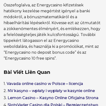
Összefoglalva, az Energycasino kifizetések
hatékony kezelése megértést igényel a banki
módokról, a bónuszmatematikáról és a
hibaelhárítási lépésekről. Kövesse ezt az útmutatót
a zökkenőmentes élményért, és emlékezzen, hogy
a felelősségteljes játék kulcsfontosságú. További
tippekért látogasson el az Energycasino
weboldalára, és használja ki a promóciókat, mint az
“Energycasino no deposit bonus code” és az
“Energycasino 10 free spins”.
Bài Viết Liên Quan
1.
Vavada online casino w Polsce – licencja
2.
NV kasyno – wpłaty i wypłaty w kasynie online
3.
Lemon Casino – Kasyno Online Oficjalna Strona
4.
SlotsVader Casino dla Polski – Bezpieczeństwo