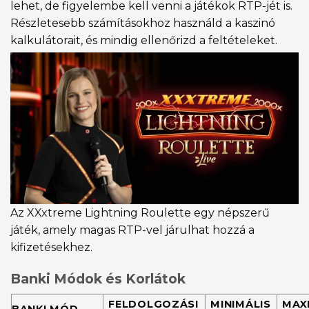
lehet, de figyelembe kell venni a játékok RTP-jét is.
Részletesebb számításokhoz használd a kaszinó
kalkulátorait, és mindig ellenőrizd a feltételeket.
Az XXxtreme Lightning Roulette egy népszerű
játék, amely magas RTP-vel járulhat hozzá a
kifizetésekhez.
Banki Módok és Korlátok
FELDOLGOZÁSI
MINIMÁLIS
MAX