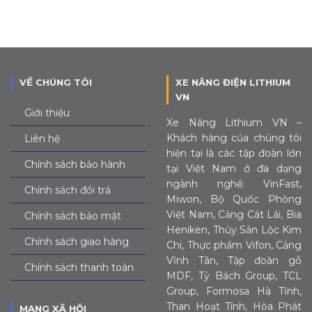
VỀ CHÚNG TÔI
XE NÂNG ĐIỆN LITHIUM
VN
Giới thiệu
Xe Nâng Lithium VN –
Khách hàng của chúng tôi
Liên hệ
hiện tại là các tập đoàn lớn
Chính sách bảo hành
tại Việt Nam ở đa dạng
ngành nghề: VinFast,
Chính sách đổi trả
Miwon, Bộ Quốc Phòng
Việt Nam, Cảng Cát Lái, Bia
Chính sách bảo mật
Heniken, Thủy Sản Lộc Kim
Chính sách giao hàng
Chi, Thực phẩm Vifon, Cảng
Vĩnh Tân, Tập đoàn gỗ
Chính sách thanh toán
MDF, Tỷ Bách Group, TCL
Group, Formosa Hà Tĩnh,
Than Hoạt Tính, Hòa Phát
MẠNG XÃ HỘI