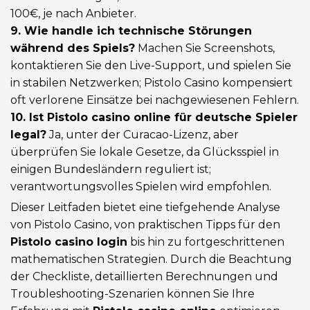
100€, je nach Anbieter.
9. Wie handle ich technische Störungen
während des Spiels?
Machen Sie Screenshots,
kontaktieren Sie den Live-Support, und spielen Sie
in stabilen Netzwerken; Pistolo Casino kompensiert
oft verlorene Einsätze bei nachgewiesenen Fehlern.
10. Ist Pistolo casino online für deutsche Spieler
legal?
Ja, unter der Curacao-Lizenz, aber
überprüfen Sie lokale Gesetze, da Glücksspiel in
einigen Bundesländern reguliert ist;
verantwortungsvolles Spielen wird empfohlen.
Dieser Leitfaden bietet eine tiefgehende Analyse
von Pistolo Casino, von praktischen Tipps für den
Pistolo casino login
bis hin zu fortgeschrittenen
mathematischen Strategien. Durch die Beachtung
der Checkliste, detaillierten Berechnungen und
Troubleshooting-Szenarien können Sie Ihre