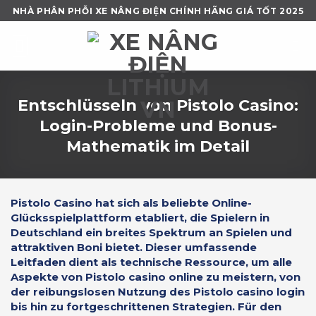
Skip
NHÀ PHÂN PHỖI XE NÂNG ĐIỆN CHÍNH HÃNG GIÁ TỐT 2025
to
content
Entschlüsseln von Pistolo Casino:
Login-Probleme und Bonus-
Mathematik im Detail
Pistolo Casino hat sich als beliebte Online-
Glücksspielplattform etabliert, die Spielern in
Deutschland ein breites Spektrum an Spielen und
attraktiven Boni bietet. Dieser umfassende
Leitfaden dient als technische Ressource, um alle
Aspekte von Pistolo casino online zu meistern, von
der reibungslosen Nutzung des Pistolo casino login
bis hin zu fortgeschrittenen Strategien. Für den