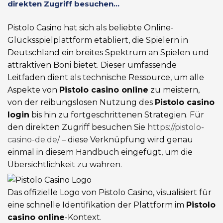
direkten Zugriff besuchen...
Pistolo Casino hat sich als beliebte Online-
Glücksspielplattform etabliert, die Spielern in
Deutschland ein breites Spektrum an Spielen und
attraktiven Boni bietet. Dieser umfassende
Leitfaden dient als technische Ressource, um alle
Aspekte von
Pistolo casino online
zu meistern,
von der reibungslosen Nutzung des
Pistolo casino
login
bis hin zu fortgeschrittenen Strategien. Für
den direkten Zugriff besuchen Sie
https://pistolo-
casino-de.de/
– diese Verknüpfung wird genau
einmal in diesem Handbuch eingefügt, um die
Übersichtlichkeit zu wahren.
Das offizielle Logo von Pistolo Casino, visualisiert für
eine schnelle Identifikation der Plattform im
Pistolo
casino online
-Kontext.