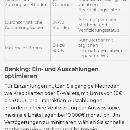
Zahlungsmethoden
Optionen
variablen
Bearbeitungszeiten
Abhängig von der
Durchschnittliche
24-72
Methode und
Auszahlungsdauer
Stunden
Verifizierungsstatus
Kumulierbar mit
Bis zu
täglichen
Maximaler Bonus
500€
Promotionen, aber mit
separaten WR
Banking: Ein- und Auszahlungen
optimieren
Für Einzahlungen nutzen Sie gängige Methoden
wie Kreditkarten oder E-Wallets, mit Limits von 10€
bis 5.000€ pro Transaktion. Auszahlungen
erfordern oft eine Verifizierung per Ausweiskopie;
maximale Limits liegen bei 10.000€ monatlich. Um
Verzögerungen zu minimieren, wählen Sie schnelle
Methoden wie E-Wallets und halten Sie