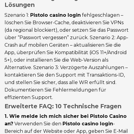
Lösungen
Szenario 1:
Pistolo casino login
fehlgeschlagen –
löschen Sie Browser-Cache, deaktivieren Sie VPNs
(da regional blockiert), oder setzen Sie das Passwort
über “Passwort vergessen” zurück. Szenario 2: App-
Crash auf mobilen Geräten – aktualisieren Sie die
App, überprüfen Sie Kompatibilität (iOS 11+/Android
5+), oder installieren Sie die Web-Version als
Alternative. Szenario 3: Verzögerte Auszahlungen –
kontaktieren Sie den Support mit Transaktions-ID,
und stellen Sie sicher, dass alle WR erfüllt sind.
Dokumentieren Sie Fehlermeldungen für
effizienten Support.
Erweiterte FAQ: 10 Technische Fragen
1. Wie melde ich mich sicher bei Pistolo Casino
an?
Verwenden Sie den
Pistolo casino login
-
Bereich auf der Website oder App, geben Sie E-Mail