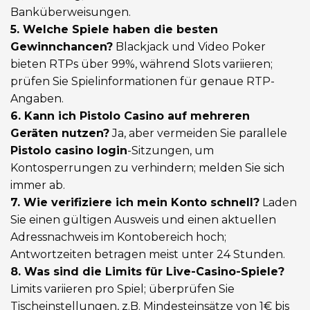
Banküberweisungen.
5. Welche Spiele haben die besten
Gewinnchancen?
Blackjack und Video Poker
bieten RTPs über 99%, während Slots variieren;
prüfen Sie Spielinformationen für genaue RTP-
Angaben.
6. Kann ich Pistolo Casino auf mehreren
Geräten nutzen?
Ja, aber vermeiden Sie parallele
Pistolo casino login
-Sitzungen, um
Kontosperrungen zu verhindern; melden Sie sich
immer ab.
7. Wie verifiziere ich mein Konto schnell?
Laden
Sie einen gültigen Ausweis und einen aktuellen
Adressnachweis im Kontobereich hoch;
Antwortzeiten betragen meist unter 24 Stunden.
8. Was sind die Limits für Live-Casino-Spiele?
Limits variieren pro Spiel; überprüfen Sie
Tischeinstellungen, z.B. Mindesteinsätze von 1€ bis