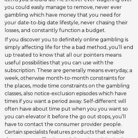
you could easily manage to remove, never ever
gambling which have money that you need for
your date-to-big date lifestyle, never chasing their
losses, and constantly function a budget.
If you discover you to definitely online gambling is
simply affecting life for the a bad method, you’ll end
up treated to know that all our pointers means
useful possibilities that you can use with the
subscription. These are generally means everyday, a
week, otherwise month-to-month constraints for
the places, mode time constraints on the gambling
classes, also notice-exclusion episodes which have
times if you want a period away. Self-different will
often have about time put when you you want so
you can elevator it before the go out stops, you’ll
have to contact the consumer provider people.
Certain specialists features products that enable