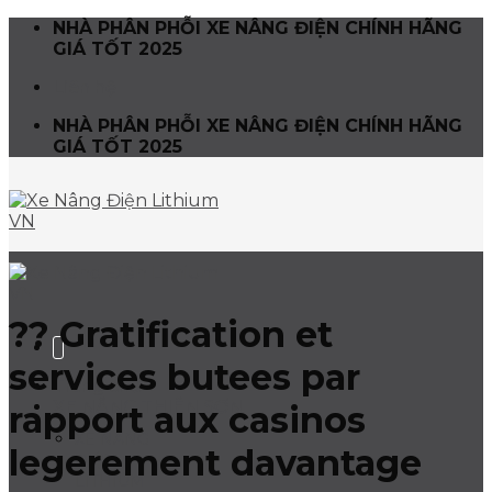
Skip
NHÀ PHÂN PHỖI XE NÂNG ĐIỆN CHÍNH HÃNG
to
GIÁ TỐT 2025
content
Liên hệ
NHÀ PHÂN PHỖI XE NÂNG ĐIỆN CHÍNH HÃNG
GIÁ TỐT 2025
?? Gratification et
services butees par
Trang chủ
XE NÂNG THIÊN SƠN
rapport aux casinos
XE NÂNG
legerement davantage
ĐIỆN
LITHIUM