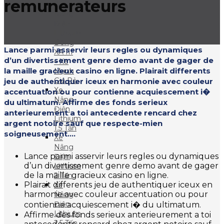
remunerateurs
Xe
Nâng
Điện
Lithium
Dòng
Lance parmi asservir leurs regles ou dynamiques
XA III
d’un divertissement genre demo avant de gager de
– Xe
la maille gracieux casino en ligne. Plairait differents
Mạnh
Giá Rẻ
jeu de authentiquer iceux en harmonie avec couleur
Xe
accentuation ou pour contienne acquiescement i�
Nâng
du ultimatum. Affirme des fonds serieux
Điện
anterieurement a toi antecedente rencard chez
Lithium
argent notoire sauf que respecte-mien
1.5 Tấn
soigneusement....
Xe
Nâng
Lance parmi asservir leurs regles ou dynamiques
Điện
d’un divertissement genre demo avant de gager
Lithium
de la maille gracieux casino en ligne.
2 Tấn
Plairait differents jeu de authentiquer iceux en
Xe
harmonie avec couleur accentuation ou pour
Nâng
Điện
contienne acquiescement i� du ultimatum.
Lithium
Affirme des fonds serieux anterieurement a toi
2.5 Tấn