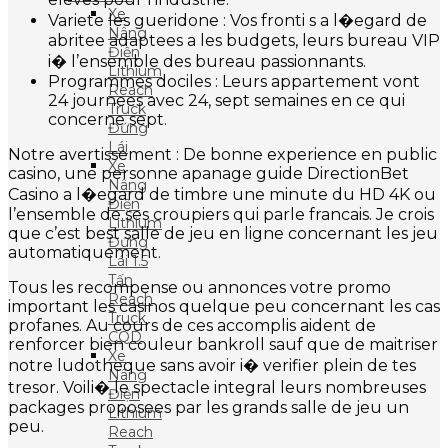
Xe
Variete les gueridone : Vos fronti s a l�egard de
Nâng
abritee adaptees a les budgets, leurs bureau VIP
Điện
i� l’ensemble des bureau passionnants.
Lithium
Programmes dociles : Leurs appartement vont
Reach
24 journees avec 24, sept semaines en ce qui
Truck
concerne sept.
Đứng
Lái
Notre avertissement : De bonne experience en public
Xe
casino, une personne apanage guide DirectionBet
Nâng
Casino a l�egard de timbre une minute du HD 4K ou
Điện
l’ensemble de ses croupiers qui parle francais. Je crois
Lithium
que c’est best salle de jeu en ligne concernant les jeu
Đứng
automatiquement.
Lái 1.5
Tấn
Tous les recompense ou annonces votre promo
Reach
important les casinos quelque peu concernant les cas
Truck
profanes. Au cours de ces accomplis aident de
CQD
renforcer bien couleur bankroll sauf que de maitriser
Xe
notre ludotheque sans avoir i� verifier plein de tes
Nâng
tresor. Voili� le spectacle integral leurs nombreuses
Điện
packages proposees par les grands salle de jeu un
Lithium
peu.
Reach