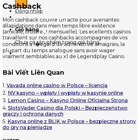
Cashback
Đăng nhập
Mon cashback couvre un acte pour avenantes
dilapidations dans mien temps libre existence
Giỏ hàng
(amicale, illustre , ! mensuelle). Les ecellents casinos
travaillent sur nos cashbacks accompagnes de vos
Chưa có sản phẩm trong giỏ hàng.
conditions a l�egard de administree amaigries, la
plupart du temps analogue sans avoir wager
vraiment semblables au x1 de Legendplay Casino.
Bài Viết Liên Quan
1.
Vavada online casino w Polsce – licencja
2.
NV kasyno – wpłaty i wypłaty w kasynie online
3.
Lemon Casino – Kasyno Online Oficjalna Strona
4.
SlotsVader Casino dla Polski – Bezpieczeństwo
graczy i ochrona danych
5.
Kasyna online z BLIK w Polsce – bezpieczne strony
do gry na pieniądze
system