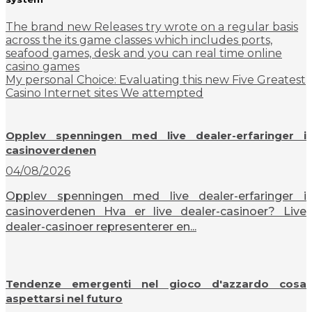
The brand new Releases try wrote on a regular basis
across the its game classes which includes ports,
seafood games, desk and you can real time online
casino games
My personal Choice: Evaluating this new Five Greatest
Casino Internet sites We attempted
Opplev spenningen med live dealer-erfaringer i
casinoverdenen
04/08/2026
Opplev spenningen med live dealer-erfaringer i
casinoverdenen Hva er live dealer-casinoer? Live
dealer-casinoer representerer en...
Tendenze emergenti nel gioco d'azzardo cosa
aspettarsi nel futuro