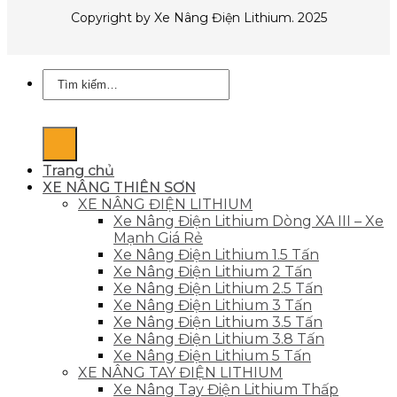
Copyright by Xe Nâng Điện Lithium. 2025
Tìm
kiếm:
Trang chủ
XE NÂNG THIÊN SƠN
XE NÂNG ĐIỆN LITHIUM
Xe Nâng Điện Lithium Dòng XA III – Xe
Mạnh Giá Rẻ
Xe Nâng Điện Lithium 1.5 Tấn
Xe Nâng Điện Lithium 2 Tấn
Xe Nâng Điện Lithium 2.5 Tấn
Xe Nâng Điện Lithium 3 Tấn
Xe Nâng Điện Lithium 3.5 Tấn
Xe Nâng Điện Lithium 3.8 Tấn
Xe Nâng Điện Lithium 5 Tấn
XE NÂNG TAY ĐIỆN LITHIUM
Xe Nâng Tay Điện Lithium Thấp