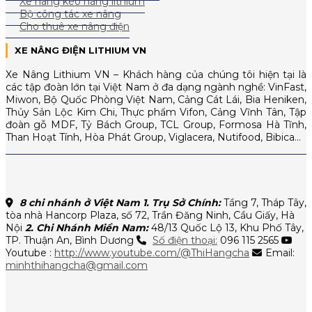
Xe nâng kéo hàng lithium
Bộ công tác xe nâng
Cho thuê xe nâng điện
XE NÂNG ĐIỆN LITHIUM VN
Xe Nâng Lithium VN – Khách hàng của chúng tôi hiện tại là
các tập đoàn lớn tại Việt Nam ở đa dạng ngành nghề: VinFast,
Miwon, Bộ Quốc Phòng Việt Nam, Cảng Cát Lái, Bia Heniken,
Thủy Sản Lộc Kim Chi, Thực phẩm Vifon, Cảng Vĩnh Tân, Tập
đoàn gỗ MDF, Tỷ Bách Group, TCL Group, Formosa Hà Tĩnh,
Than Hoạt Tính, Hòa Phát Group, Viglacera, Nutifood, Bibica…
8 chi nhánh ở Việt Nam
1. Trụ Sở Chính:
Tầng 7, Tháp Tây,
tòa nhà Hancorp Plaza, số 72, Trần Đăng Ninh, Cầu Giấy, Hà
Nội
2. Chi Nhánh Miền Nam:
48/13 Quốc Lộ 13, Khu Phố Tây,
TP. Thuận An, Bình Dương
Số điện thoại:
096 115 2565
Youtube :
http://www.youtube.com/@ThiHangcha
Email:
minhthihangcha@gmail.com