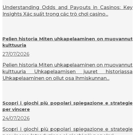
Understanding Odds and Payouts in Casinos: Key
Insights Xác suất trong các trò chơi casino...
Pelien historia Miten uhkapelaaminen on muovannut
kulttuuria
27/07/2026
Pelien historia Miten uhkapelaaminen on muovannut
kulttuuria Uhkapelaamisen juuret historiassa
Uhkapelaaminen on ollut osa ihmiskunnan...
Scopri i giochi più popolari spiegazione e strategie
per vincere
24/07/2026
Scopri i giochi più popolari spiegazione e strategie