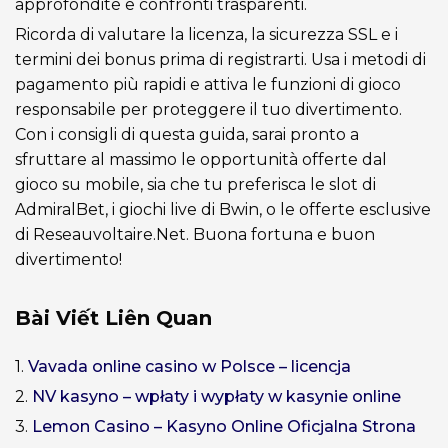
approfondite e confronti trasparenti.
Ricorda di valutare la licenza, la sicurezza SSL e i
termini dei bonus prima di registrarti. Usa i metodi di
pagamento più rapidi e attiva le funzioni di gioco
responsabile per proteggere il tuo divertimento.
Con i consigli di questa guida, sarai pronto a
sfruttare al massimo le opportunità offerte dal
gioco su mobile, sia che tu preferisca le slot di
AdmiralBet, i giochi live di Bwin, o le offerte esclusive
di Reseauvoltaire.Net. Buona fortuna e buon
divertimento!
Bài Viết Liên Quan
1.
Vavada online casino w Polsce – licencja
2.
NV kasyno – wpłaty i wypłaty w kasynie online
3.
Lemon Casino – Kasyno Online Oficjalna Strona