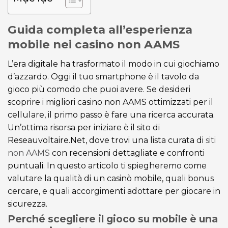
Guida completa all’esperienza
mobile nei casino non AAMS
L’era digitale ha trasformato il modo in cui giochiamo
d’azzardo. Oggi il tuo smartphone è il tavolo da
gioco più comodo che puoi avere. Se desideri
scoprire i migliori casino non AAMS ottimizzati per il
cellulare, il primo passo è fare una ricerca accurata.
Un’ottima risorsa per iniziare è il sito di
Reseauvoltaire.Net, dove trovi una lista curata di
siti
non AAMS
con recensioni dettagliate e confronti
puntuali. In questo articolo ti spiegheremo come
valutare la qualità di un casinò mobile, quali bonus
cercare, e quali accorgimenti adottare per giocare in
sicurezza.
Perché scegliere il gioco su mobile è una