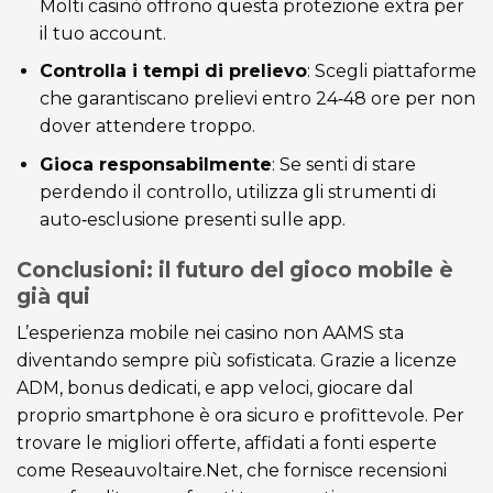
Molti casinò offrono questa protezione extra per
il tuo account.
Controlla i tempi di prelievo
: Scegli piattaforme
che garantiscano prelievi entro 24‑48 ore per non
dover attendere troppo.
Gioca responsabilmente
: Se senti di stare
perdendo il controllo, utilizza gli strumenti di
auto‑esclusione presenti sulle app.
Conclusioni: il futuro del gioco mobile è
già qui
L’esperienza mobile nei casino non AAMS sta
diventando sempre più sofisticata. Grazie a licenze
ADM, bonus dedicati, e app veloci, giocare dal
proprio smartphone è ora sicuro e profittevole. Per
trovare le migliori offerte, affidati a fonti esperte
come Reseauvoltaire.Net, che fornisce recensioni