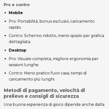
Pro e contro
Mobile
Pro: Portabilità, bonus esclusivi, caricamento
rapido.
Contro: Schermo ridotto, meno spazio per grafica
dettagliata.
Desktop
Pro: Visuale completa, migliore ergonomia per
sessioni lunghe.
Contro: Meno pratico fuori casa, tempi di
caricamento più lunghi.
Metodi di pagamento, velocità di
prelievo e consigli di sicurezza
Una buona esperienza di gioco dipende anche dalla