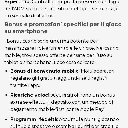
Expert Tip:
Controlla sempre la presenza del logo
dell’ADM sul footer del sito o dell’app. Se manca, è
un segnale di allarme.
Bonus e promozioni specifici per il gioco
su smartphone
I bonus casinò sono un’arma potente per
massimizzare il divertimento e le vincite. Nei casinò
mobile, trovi spesso offerte pensate per l’uso su
tablet e smartphone. Ecco cosa cercare:
Bonus di benvenuto mobile
: Molti operatori
regalano giri gratuiti aggiuntivi se ti registri
tramite l’app.
Ricariche veloci
: Alcuni siti offrono un bonus
extra se effettui il deposito con un metodo di
pagamento mobile‑first, come Apple Pay.
Programmi fedeltà
: Accumula punti giocando
sul tuo dispositivo e scambia i punti per crediti o