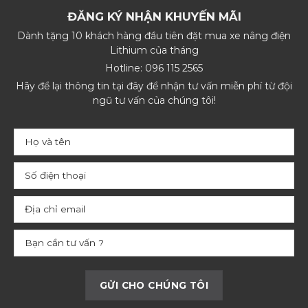
ĐĂNG KÝ NHẬN KHUYẾN MÃI
Dành tặng 10 khách hàng đầu tiên đặt mua xe nâng điện
Lithium của tháng
Hotline: 096 115 2565
Hãy để lại thông tin tại đây để nhận tư vấn miễn phí từ đội
ngũ tư vấn của chúng tôi!