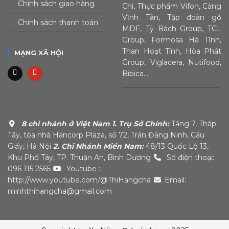
Chính sách giao hàng
Chi, Thực phẩm Vifon, Cảng
Vĩnh Tân, Tập đoàn gỗ
Chính sách thanh toán
MDF, Tỷ Bách Group, TCL
Group, Formosa Hà Tĩnh,
Than Hoạt Tính, Hòa Phát
MẠNG XÃ HỘI
Group, Viglacera, Nutifood,
Bibica…
8 chi nhánh ở Việt Nam
1. Trụ Sở Chính:
Tầng 7, Tháp
Tây, tòa nhà Hancorp Plaza, số 72, Trần Đăng Ninh, Cầu
Giấy, Hà Nội
2. Chi Nhánh Miền Nam:
48/13 Quốc Lộ 13,
Khu Phố Tây, TP. Thuận An, Bình Dương
Số điện thoại:
096 115 2565
Youtube :
http://www.youtube.com/@ThiHangcha
Email:
minhthihangcha@gmail.com