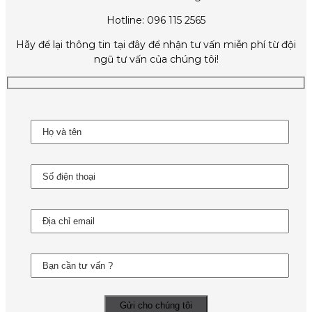
Hotline: 096 115 2565
Hãy để lại thông tin tại đây để nhận tư vấn miễn phí từ đội
ngũ tư vấn của chúng tôi!