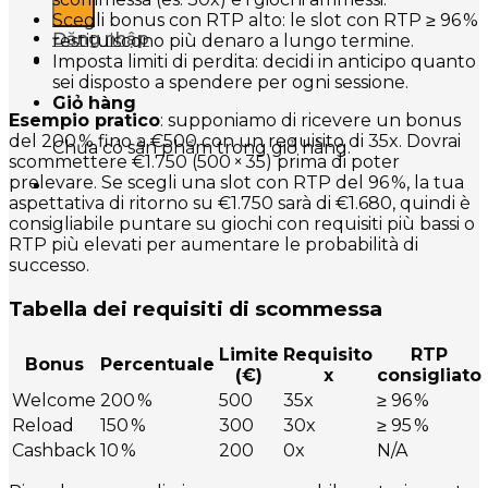
Scegli bonus con RTP alto: le slot con RTP ≥ 96 %
Đăng nhập
restituiscono più denaro a lungo termine.
Imposta limiti di perdita: decidi in anticipo quanto
sei disposto a spendere per ogni sessione.
Giỏ hàng
Esempio pratico
: supponiamo di ricevere un bonus
del 200 % fino a €500 con un requisito di 35x. Dovrai
Chưa có sản phẩm trong giỏ hàng.
scommettere €1.750 (500 × 35) prima di poter
prelevare. Se scegli una slot con RTP del 96 %, la tua
aspettativa di ritorno su €1.750 sarà di €1.680, quindi è
consigliabile puntare su giochi con requisiti più bassi o
RTP più elevati per aumentare le probabilità di
successo.
Tabella dei requisiti di scommessa
Limite
Requisito
RTP
Bonus
Percentuale
(€)
x
consigliato
Welcome
200 %
500
35x
≥ 96 %
Reload
150 %
300
30x
≥ 95 %
Cashback
10 %
200
0x
N/A