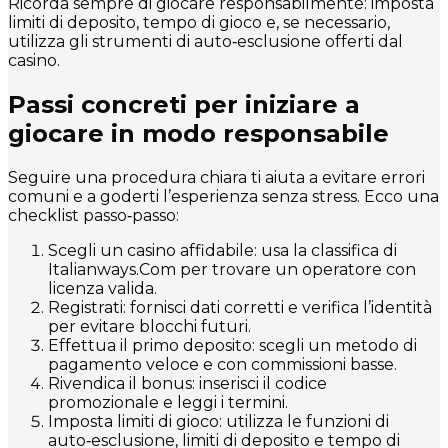
Ricorda sempre di giocare responsabilmente: imposta
limiti di deposito, tempo di gioco e, se necessario,
utilizza gli strumenti di auto‑esclusione offerti dal
casino.
Passi concreti per iniziare a
giocare in modo responsabile
Seguire una procedura chiara ti aiuta a evitare errori
comuni e a goderti l’esperienza senza stress. Ecco una
checklist passo‑passo:
Scegli un casino affidabile: usa la classifica di
Italianways.Com per trovare un operatore con
licenza valida.
Registrati: fornisci dati corretti e verifica l’identità
per evitare blocchi futuri.
Effettua il primo deposito: scegli un metodo di
pagamento veloce e con commissioni basse.
Rivendica il bonus: inserisci il codice
promozionale e leggi i termini.
Imposta limiti di gioco: utilizza le funzioni di
auto‑esclusione, limiti di deposito e tempo di