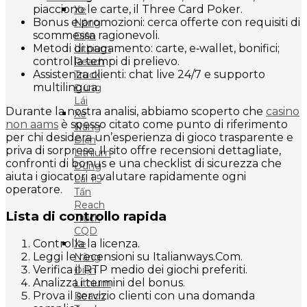
piacciono le carte, il Three Card Poker.
Xe
Bonus e promozioni: cerca offerte con requisiti di
Nâng
scommessa ragionevoli.
Điện
Metodi di pagamento: carte, e‑wallet, bonifici;
Lithium
controlla tempi di prelievo.
Reach
Assistenza clienti: chat live 24/7 e supporto
Truck
multilingua.
Đứng
Lái
Durante la nostra analisi, abbiamo scoperto che
casino
Xe
non aams
è spesso citato come punto di riferimento
Nâng
per chi desidera un’esperienza di gioco trasparente e
Điện
priva di sorprese. Il sito offre recensioni dettagliate,
Lithium
confronti di bonus e una checklist di sicurezza che
Đứng
aiuta i giocatori a valutare rapidamente ogni
Lái 1.5
operatore.
Tấn
Reach
Lista di controllo rapida
Truck
CQD
Controlla la licenza.
Xe
Leggi le recensioni su Italianways.Com.
Nâng
Verifica il RTP medio dei giochi preferiti.
Điện
Analizza i termini del bonus.
Lithium
Prova il servizio clienti con una domanda
Reach