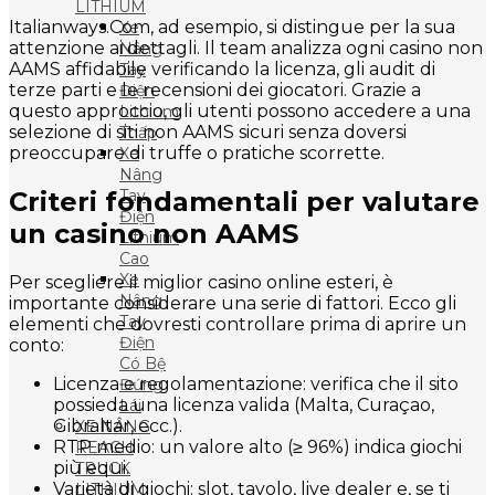
LITHIUM
Italianways.Com, ad esempio, si distingue per la sua
Xe
attenzione ai dettagli. Il team analizza ogni casino non
Nâng
AAMS affidabile verificando la licenza, gli audit di
Tay
terze parti e le recensioni dei giocatori. Grazie a
Điện
questo approccio, gli utenti possono accedere a una
Lithium
selezione di siti non AAMS sicuri senza doversi
Thấp
preoccupare di truffe o pratiche scorrette.
Xe
Nâng
Criteri fondamentali per valutare
Tay
Điện
un casino non AAMS
Lithium
Cao
Xe
Per scegliere il miglior casino online esteri, è
Nâng
importante considerare una serie di fattori. Ecco gli
Tay
elementi che dovresti controllare prima di aprire un
Điện
conto:
Có Bệ
Licenza e regolamentazione: verifica che il sito
Đứng
possieda una licenza valida (Malta, Curaçao,
Lái
Gibraltar, ecc.).
XE NÂNG
RTP medio: un valore alto (≥ 96%) indica giochi
REACH
più equi.
TRUCK
Varietà di giochi: slot, tavolo, live dealer e, se ti
LITHIUM