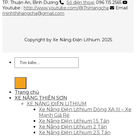
TP. Thuận An, Bình Dương
Số điện thoại:
096 115 2565
Youtube :
http://www.youtube.com/@ThiHangcha
Email:
minhthihangcha@gmail.com
Copyright by Xe Nâng Điện Lithium. 2025
Tìm
kiếm:
Trang chủ
XE NÂNG THIÊN SƠN
XE NÂNG ĐIỆN LITHIUM
Xe Nâng Điện Lithium Dòng XA III – Xe
Mạnh Giá Rẻ
Xe Nâng Điện Lithium 1.5 Tấn
Xe Nâng Điện Lithium 2 Tấn
Xe Nâng Điện Lithium 2.5 Tấn