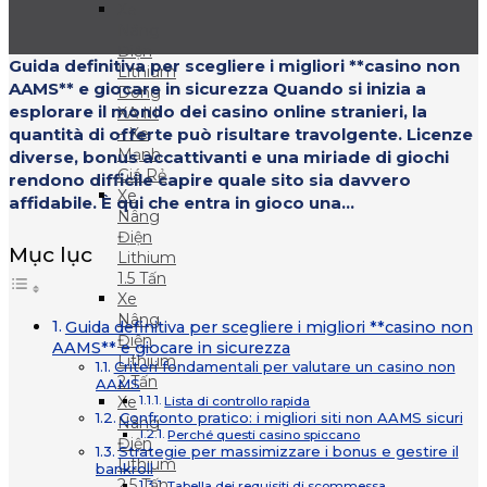
Xe
Nâng
Điện
Guida definitiva per scegliere i migliori **casino non
Lithium
AAMS** e giocare in sicurezza Quando si inizia a
Dòng
esplorare il mondo dei casino online stranieri, la
XA III
quantità di offerte può risultare travolgente. Licenze
– Xe
Mạnh
diverse, bonus accattivanti e una miriade di giochi
Giá Rẻ
rendono difficile capire quale sito sia davvero
Xe
affidabile. È qui che entra in gioco una...
Nâng
Điện
Mục lục
Lithium
1.5 Tấn
Xe
Nâng
Guida definitiva per scegliere i migliori **casino non
Điện
AAMS** e giocare in sicurezza
Lithium
Criteri fondamentali per valutare un casino non
2 Tấn
AAMS
Xe
Lista di controllo rapida
Confronto pratico: i migliori siti non AAMS sicuri
Nâng
Perché questi casino spiccano
Điện
Strategie per massimizzare i bonus e gestire il
Lithium
bankroll
2.5 Tấn
Tabella dei requisiti di scommessa