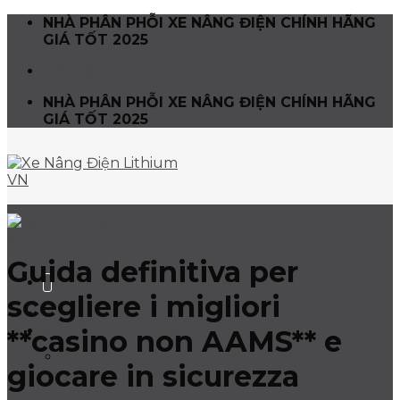
Skip
NHÀ PHÂN PHỖI XE NÂNG ĐIỆN CHÍNH HÃNG
to
GIÁ TỐT 2025
content
Liên hệ
NHÀ PHÂN PHỖI XE NÂNG ĐIỆN CHÍNH HÃNG
GIÁ TỐT 2025
Guida definitiva per
scegliere i migliori
Trang chủ
XE NÂNG THIÊN SƠN
**casino non AAMS** e
XE NÂNG
giocare in sicurezza
ĐIỆN
LITHIUM