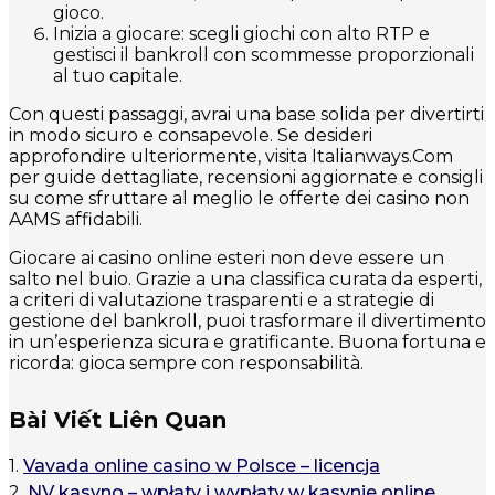
gioco.
Inizia a giocare: scegli giochi con alto RTP e
gestisci il bankroll con scommesse proporzionali
al tuo capitale.
Con questi passaggi, avrai una base solida per divertirti
in modo sicuro e consapevole. Se desideri
approfondire ulteriormente, visita Italianways.Com
per guide dettagliate, recensioni aggiornate e consigli
su come sfruttare al meglio le offerte dei casino non
AAMS affidabili.
Giocare ai casino online esteri non deve essere un
salto nel buio. Grazie a una classifica curata da esperti,
a criteri di valutazione trasparenti e a strategie di
gestione del bankroll, puoi trasformare il divertimento
in un’esperienza sicura e gratificante. Buona fortuna e
ricorda: gioca sempre con responsabilità.
Bài Viết Liên Quan
1.
Vavada online casino w Polsce – licencja
2.
NV kasyno – wpłaty i wypłaty w kasynie online