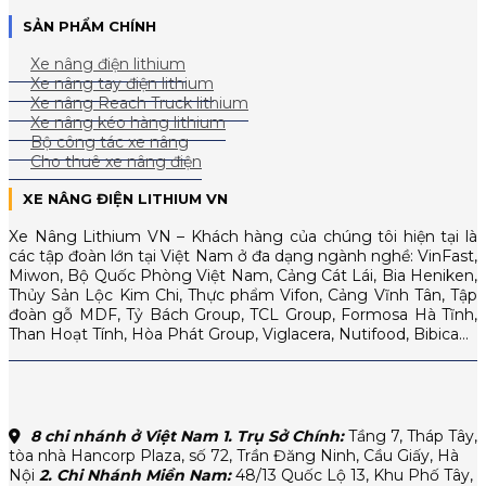
SẢN PHẨM CHÍNH
Xe nâng điện lithium
Xe nâng tay điện lithium
Xe nâng Reach Truck lithium
Xe nâng kéo hàng lithium
Bộ công tác xe nâng
Cho thuê xe nâng điện
XE NÂNG ĐIỆN LITHIUM VN
Xe Nâng Lithium VN – Khách hàng của chúng tôi hiện tại là
các tập đoàn lớn tại Việt Nam ở đa dạng ngành nghề: VinFast,
Miwon, Bộ Quốc Phòng Việt Nam, Cảng Cát Lái, Bia Heniken,
Thủy Sản Lộc Kim Chi, Thực phẩm Vifon, Cảng Vĩnh Tân, Tập
đoàn gỗ MDF, Tỷ Bách Group, TCL Group, Formosa Hà Tĩnh,
Than Hoạt Tính, Hòa Phát Group, Viglacera, Nutifood, Bibica…
8 chi nhánh ở Việt Nam
1. Trụ Sở Chính:
Tầng 7, Tháp Tây,
tòa nhà Hancorp Plaza, số 72, Trần Đăng Ninh, Cầu Giấy, Hà
Nội
2. Chi Nhánh Miền Nam:
48/13 Quốc Lộ 13, Khu Phố Tây,