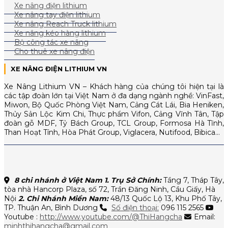
Xe nâng điện lithium
Xe nâng tay điện lithium
Xe nâng Reach Truck lithium
Xe nâng kéo hàng lithium
Bộ công tác xe nâng
Cho thuê xe nâng điện
XE NÂNG ĐIỆN LITHIUM VN
Xe Nâng Lithium VN – Khách hàng của chúng tôi hiện tại là
các tập đoàn lớn tại Việt Nam ở đa dạng ngành nghề: VinFast,
Miwon, Bộ Quốc Phòng Việt Nam, Cảng Cát Lái, Bia Heniken,
Thủy Sản Lộc Kim Chi, Thực phẩm Vifon, Cảng Vĩnh Tân, Tập
đoàn gỗ MDF, Tỷ Bách Group, TCL Group, Formosa Hà Tĩnh,
Than Hoạt Tính, Hòa Phát Group, Viglacera, Nutifood, Bibica…
8 chi nhánh ở Việt Nam
1. Trụ Sở Chính:
Tầng 7, Tháp Tây,
tòa nhà Hancorp Plaza, số 72, Trần Đăng Ninh, Cầu Giấy, Hà
Nội
2. Chi Nhánh Miền Nam:
48/13 Quốc Lộ 13, Khu Phố Tây,
TP. Thuận An, Bình Dương
Số điện thoại:
096 115 2565
Youtube :
http://www.youtube.com/@ThiHangcha
Email:
minhthihangcha@gmail.com