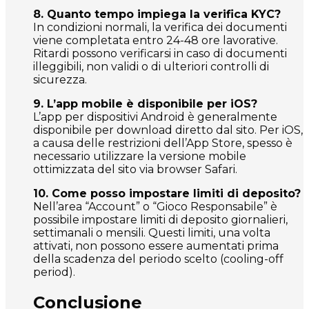
8. Quanto tempo impiega la verifica KYC?
In condizioni normali, la verifica dei documenti
viene completata entro 24-48 ore lavorative.
Ritardi possono verificarsi in caso di documenti
illeggibili, non validi o di ulteriori controlli di
sicurezza.
9. L’app mobile è disponibile per iOS?
L’app per dispositivi Android è generalmente
disponibile per download diretto dal sito. Per iOS,
a causa delle restrizioni dell’App Store, spesso è
necessario utilizzare la versione mobile
ottimizzata del sito via browser Safari.
10. Come posso impostare limiti di deposito?
Nell’area “Account” o “Gioco Responsabile” è
possibile impostare limiti di deposito giornalieri,
settimanali o mensili. Questi limiti, una volta
attivati, non possono essere aumentati prima
della scadenza del periodo scelto (cooling-off
period).
Conclusione