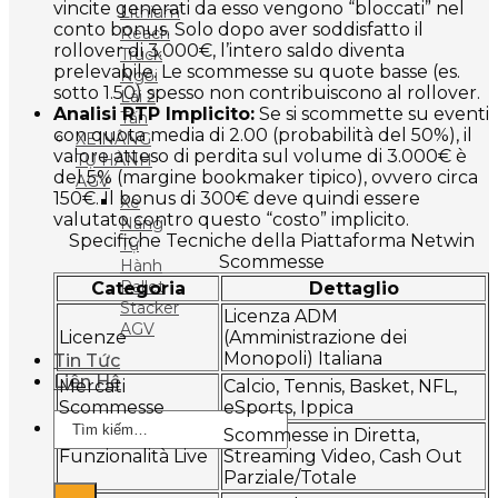
vincite generati da esso vengono “bloccati” nel
Lithium
conto bonus. Solo dopo aver soddisfatto il
Reach
rollover di 3.000€, l’intero saldo diventa
Truck
prelevabile. Le scommesse su quote basse (es.
Ngồi
sotto 1.50) spesso non contribuiscono al rollover.
Lái 2
Analisi RTP Implicito:
Se si scommette su eventi
Tấn
con quota media di 2.00 (probabilità del 50%), il
XE NÂNG
valore atteso di perdita sul volume di 3.000€ è
TỰ HÀNH
del 5% (margine bookmaker tipico), ovvero circa
AGV
150€. Il bonus di 300€ deve quindi essere
Xe
valutato contro questo “costo” implicito.
Nâng
Specifiche Tecniche della Piattaforma Netwin
Tự
Scommesse
Hành
Pallet
Categoria
Dettaglio
Stacker
Licenza ADM
AGV
Licenze
(Amministrazione dei
Monopoli) Italiana
Tin Tức
Liên Hệ
Mercati
Calcio, Tennis, Basket, NFL,
Scommesse
eSports, Ippica
Tìm
Scommesse in Diretta,
kiếm:
Funzionalità Live
Streaming Video, Cash Out
Parziale/Totale