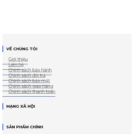
VỀ CHÚNG TÔI
Giới thiệu
Liên hệ
Chính sách bảo hành
Chính sách đổi trả
Chính sách bảo mật
Chính sách giao hàng
Chính sách thanh toán
MẠNG XÃ HỘI
SẢN PHẨM CHÍNH