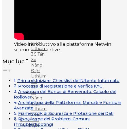
Xe
Nâng
Điện
Lithium
3 Tấn
Xe
Nâng
Điện
Video introduttivo alla piattaforma Netwin
Lithium
scommesse sportive.
3.5 Tấn
Xe
Mục lục
Nâng
Điện
Lithium
Prima di Iniziare: Checklist dell’Utente Informato
3.8
Processo di Registrazione e Verifica KYC
Tấn
Anatomia del Bonus di Benvenuto: Calcolo del
Xe
Rollover
Nâng
Architettura della Piattaforma: Mercati e Funzioni
Điện
Avanzate
Lithium
Framework di Sicurezza e Protezione dei Dati
5 Tấn
Risoluzione dei Problemi Comuni
XE NÂNG
(Troubleshooting)
TAY ĐIỆN