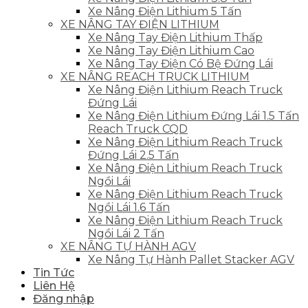
Xe Nâng Điện Lithium 5 Tấn
XE NÂNG TAY ĐIỆN LITHIUM
Xe Nâng Tay Điện Lithium Thấp
Xe Nâng Tay Điện Lithium Cao
Xe Nâng Tay Điện Có Bệ Đứng Lái
XE NÂNG REACH TRUCK LITHIUM
Xe Nâng Điện Lithium Reach Truck
Đứng Lái
Xe Nâng Điện Lithium Đứng Lái 1.5 Tấn
Reach Truck CQD
Xe Nâng Điện Lithium Reach Truck
Đứng Lái 2.5 Tấn
Xe Nâng Điện Lithium Reach Truck
Ngồi Lái
Xe Nâng Điện Lithium Reach Truck
Ngồi Lái 1.6 Tấn
Xe Nâng Điện Lithium Reach Truck
Ngồi Lái 2 Tấn
XE NÂNG TỰ HÀNH AGV
Xe Nâng Tự Hành Pallet Stacker AGV
Tin Tức
Liên Hệ
Đăng nhập