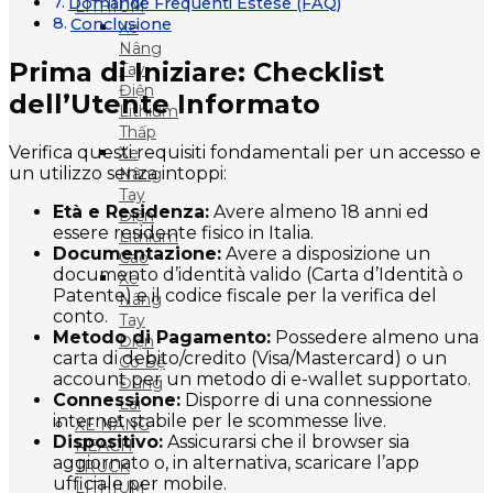
Domande Frequenti Estese (FAQ)
LITHIUM
Conclusione
Xe
Nâng
Prima di Iniziare: Checklist
Tay
Điện
dell’Utente Informato
Lithium
Thấp
Verifica questi requisiti fondamentali per un accesso e
Xe
un utilizzo senza intoppi:
Nâng
Tay
Età e Residenza:
Avere almeno 18 anni ed
Điện
essere residente fisico in Italia.
Lithium
Documentazione:
Avere a disposizione un
Cao
documento d’identità valido (Carta d’Identità o
Xe
Patente) e il codice fiscale per la verifica del
Nâng
conto.
Tay
Metodo di Pagamento:
Possedere almeno una
Điện
carta di debito/credito (Visa/Mastercard) o un
Có Bệ
account per un metodo di e-wallet supportato.
Đứng
Connessione:
Disporre di una connessione
Lái
internet stabile per le scommesse live.
XE NÂNG
Dispositivo:
Assicurarsi che il browser sia
REACH
aggiornato o, in alternativa, scaricare l’app
TRUCK
ufficiale per mobile.
LITHIUM