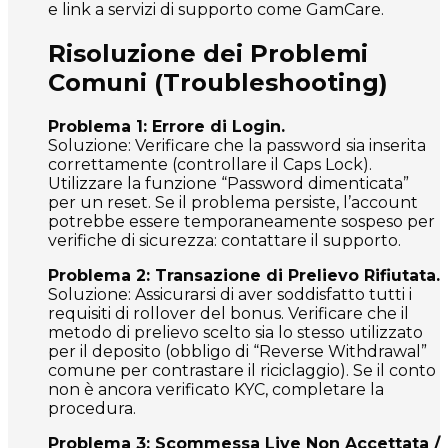
e link a servizi di supporto come GamCare.
Risoluzione dei Problemi
Comuni (Troubleshooting)
Problema 1: Errore di Login.
Soluzione: Verificare che la password sia inserita
correttamente (controllare il Caps Lock).
Utilizzare la funzione “Password dimenticata”
per un reset. Se il problema persiste, l’account
potrebbe essere temporaneamente sospeso per
verifiche di sicurezza: contattare il supporto.
Problema 2: Transazione di Prelievo Rifiutata.
Soluzione: Assicurarsi di aver soddisfatto tutti i
requisiti di rollover del bonus. Verificare che il
metodo di prelievo scelto sia lo stesso utilizzato
per il deposito (obbligo di “Reverse Withdrawal”
comune per contrastare il riciclaggio). Se il conto
non è ancora verificato KYC, completare la
procedura.
Problema 3: Scommessa Live Non Accettata /