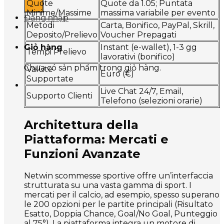
Quote
Quote da 1.05; Puntata
Minime/Massime
massima variabile per evento
Đăng nhập
Metodi
Carta, Bonifico, PayPal, Skrill,
Deposito/Prelievo
Voucher Prepagati
Instant (e-wallet), 1-3 gg
Giỏ hàng
Tempi Prelievo
lavorativi (bonifico)
Chưa có sản phẩm trong giỏ hàng.
Valute
Euro (€)
Supportate
Live Chat 24/7, Email,
Supporto Clienti
Telefono (selezioni orarie)
Architettura della
Piattaforma: Mercati e
Funzioni Avanzate
Netwin scommesse sportive offre un’interfaccia
strutturata su una vasta gamma di sport. I
mercati per il calcio, ad esempio, spesso superano
le 200 opzioni per le partite principali (Risultato
Esatto, Doppia Chance, Goal/No Goal, Punteggio
al 75°). La piattaforma integra un motore di