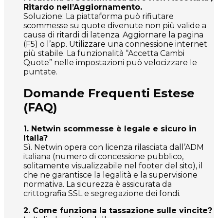
Ritardo nell’Aggiornamento.
Soluzione: La piattaforma può rifiutare
scommesse su quote divenute non più valide a
causa di ritardi di latenza. Aggiornare la pagina
(F5) o l’app. Utilizzare una connessione internet
più stabile. La funzionalità “Accetta Cambi
Quote” nelle impostazioni può velocizzare le
puntate.
Domande Frequenti Estese
(FAQ)
1. Netwin scommesse è legale e sicuro in
Italia?
Sì. Netwin opera con licenza rilasciata dall’ADM
italiana (numero di concessione pubblico,
solitamente visualizzabile nel footer del sito), il
che ne garantisce la legalità e la supervisione
normativa. La sicurezza è assicurata da
crittografia SSL e segregazione dei fondi.
2. Come funziona la tassazione sulle vincite?