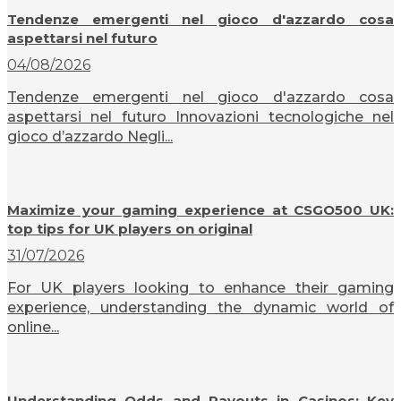
Tendenze emergenti nel gioco d'azzardo cosa
aspettarsi nel futuro
04/08/2026
Tendenze emergenti nel gioco d'azzardo cosa
aspettarsi nel futuro Innovazioni tecnologiche nel
gioco d’azzardo Negli...
Maximize your gaming experience at CSGO500 UK:
top tips for UK players on original
31/07/2026
For UK players looking to enhance their gaming
experience, understanding the dynamic world of
online...
Understanding Odds and Payouts in Casinos: Key