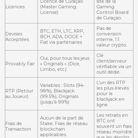
Licence de Curaçao
site de la
Licences
(Master Gaming
Gaming
License)
Control Board
de Curaçao.
Pas de
BTC, ETH, LTC, XRP,
Devises
conversion
BCH, ADA, DOGE +
Acceptées
interne, 1:1
Fiat via partenaires
valeur crypto.
Clé
Oui, pour tous les jeus
client/serveur
Provably Fair
« Originals » (Dice,
vérifiable via un
Limbo, etc.)
outil dédié.
L’un des RTP
Variables : Slots (94-
les plus élevés
RTP (Retour
98%), Blackjack
pour le
au Joueur)
(99.5%), Originals
blackjack en
(jusqu’à 99%)
ligne.
Les retraits en
Aucun de la part de
BTC ont
Frais de
Stake. Frais de réseau
souvent un frais
Transaction
blockchain
réseau moindre
applicables.
que les dépôts.