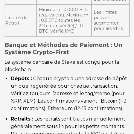
Minimum : 0.0001 BTC
Les limites
(équivalent). Maximum
Limites de
peuvent
: 0.5 BTC toutes les
Retrait
augmenter
24h (non vérifié) / 10
pour les VIPs.
BTC (vérifié KYC).
Banque et Méthodes de Paiement : Un
Système Crypto-First
Le système bancaire de Stake est conçu pour la
blockchain.
Dépôts :
Chaque crypto a une adresse de dépôt
unique, régénérée pour chaque transaction.
Vérifiez toujours l’adresse et le tag/memo (pour
XRP, XLM). Les confirmations varient : Bitcoin (1-3
confirmations), Ethereum (12-15 confirmations).
Retraits :
Les retraits sont traités manuellement,
généralement sous 1h pour les petits montants.
Pour les montants importants, le KYC peut être