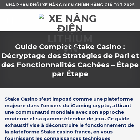
Skip
NHÀ PHÂN PHỖI XE NÂNG ĐIỆN CHÍNH HÃNG GIÁ TỐT 2025
to
content
Guide Complet Stake Casino :
Décryptage des Stratégies de Pari et
des Fonctionnalités Cachées – Étape
par Étape
Stake Casino s’est imposé comme une plateforme
majeure dans l’univers du iGaming crypto, attirant
une communauté mondiale avec son approche
moderne et sa gamme étendue de jeux. Ce guide
exhaustif vise à déconstruire le fonctionnement de
la plateforme Stake casino france, en vous
fournissant les connaissances techniques