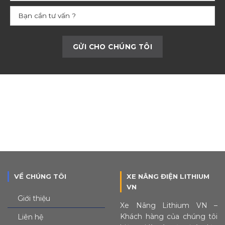
VỀ CHÚNG TÔI
XE NÂNG ĐIỆN LITHIUM
VN
Giới thiệu
Xe Nâng Lithium VN –
Khách hàng của chúng tôi
Liên hệ