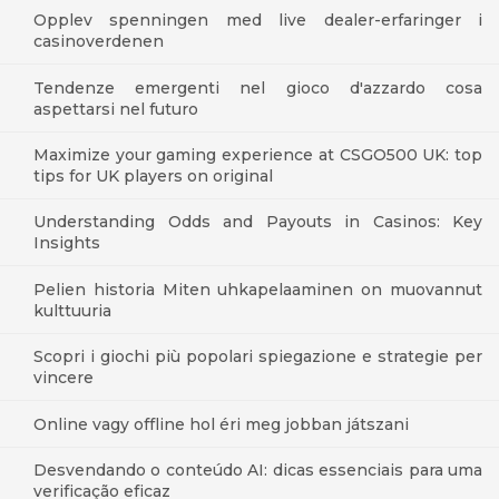
Opplev spenningen med live dealer-erfaringer i
casinoverdenen
Tendenze emergenti nel gioco d'azzardo cosa
aspettarsi nel futuro
Maximize your gaming experience at CSGO500 UK: top
tips for UK players on original
Understanding Odds and Payouts in Casinos: Key
Insights
Pelien historia Miten uhkapelaaminen on muovannut
kulttuuria
Scopri i giochi più popolari spiegazione e strategie per
vincere
Online vagy offline hol éri meg jobban játszani
Desvendando o conteúdo AI: dicas essenciais para uma
verificação eficaz