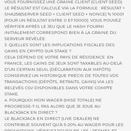
VOUS FOURNISSEZ UNE GRAINE CLIENT (CLIENT SEED).
LE RÉSULTAT EST CALCULÉ VIA LA FORMULE : RÉSULTAT =
SHA256(SERVER SEED + CLIENT SEED + NONCE) % 10001
(POUR UN RÉSULTAT ENTRE 0 ET 10000). VOUS POUVEZ
VÉRIFIER APRÈS LE JEU QUE LE HASH FOURNI
INITIALEMENT CORRESPOND BIEN À LA GRAINE DU
SERVEUR RÉVÉLÉE.
3. QUELLES SONT LES IMPLICATIONS FISCALES DES
GAINS EN CRYPTO SUR STAKE ?
CELA DÉPEND DE VOTRE PAYS DE RÉSIDENCE. EN
FRANCE, LES GAINS DE JEUX SONT TAXABLES AU-DELÀ
D’UN CERTAIN SEUIL (DÉCLARATION AUX IMPÔTS).
CONSERVEZ UN HISTORIQUE PRÉCIS DE TOUTES VOS
TRANSACTIONS (DÉPÔTS, RETRAITS, GAINS) VIA LES
RELEVÉS CSV DISPONIBLES DANS VOTRE COMPTE
STAKE.
4. POURQUOI MON WAGER (MISE TOTALE) NE
PROGRESSE-T-IL PAS ALORS QUE JE JOUE AU
BLACKJACK EN DIRECT ?
LE BLACKJACK EN DIRECT (LIVE DEALER) NE
CONTRIBUE SOUVENT QU’À 5-20% AU WAGER POUR LES
PROMOTIONS. VÉRIFIEZ TOUJOURS LES « TERMES ET