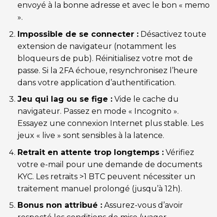
envoyé à la bonne adresse et avec le bon « memo
».
Impossible de se connecter :
Désactivez toute
extension de navigateur (notamment les
bloqueurs de pub). Réinitialisez votre mot de
passe. Si la 2FA échoue, resynchronisez l’heure
dans votre application d’authentification.
Jeu qui lag ou se fige :
Vide le cache du
navigateur. Passez en mode « Incognito ».
Essayez une connexion Internet plus stable. Les
jeux « live » sont sensibles à la latence.
Retrait en attente trop longtemps :
Vérifiez
votre e-mail pour une demande de documents
KYC. Les retraits >1 BTC peuvent nécessiter un
traitement manuel prolongé (jusqu’à 12h).
Bonus non attribué :
Assurez-vous d’avoir