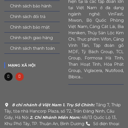
hiện tại là các tập đoàn lớn
Chính sách bảo hành
tại Việt Nam ở đa dạng
ngành nghề: VinFast,
Chính sách đổi trả
Miwon, Bộ Quốc Phòng
Việt Nam, Cảng Cát Lái, Bia
Chính sách bảo mật
Heniken, Thủy Sản Lộc Kim
Chính sách giao hàng
Chi, Thực phẩm Vifon, Cảng
Vĩnh Tân, Tập đoàn gỗ
Chính sách thanh toán
MDF, Tỷ Bách Group, TCL
Group, Formosa Hà Tĩnh,
Than Hoạt Tính, Hòa Phát
MẠNG XÃ HỘI
Group, Viglacera, Nutifood,
Bibica…
8 chi nhánh ở Việt Nam
1. Trụ Sở Chính:
Tầng 7, Tháp
Tây, tòa nhà Hancorp Plaza, số 72, Trần Đăng Ninh, Cầu
Giấy, Hà Nội
2. Chi Nhánh Miền Nam:
48/13 Quốc Lộ 13,
Khu Phố Tây, TP. Thuận An, Bình Dương
Số điện thoại: