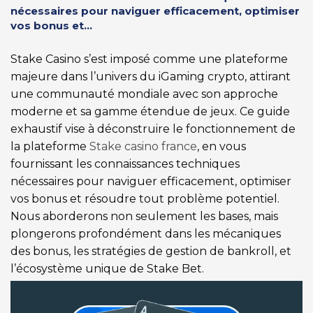
nécessaires pour naviguer efficacement, optimiser
vos bonus et...
Stake Casino s’est imposé comme une plateforme
majeure dans l’univers du iGaming crypto, attirant
une communauté mondiale avec son approche
moderne et sa gamme étendue de jeux. Ce guide
exhaustif vise à déconstruire le fonctionnement de
la plateforme
Stake casino france
, en vous
fournissant les connaissances techniques
nécessaires pour naviguer efficacement, optimiser
vos bonus et résoudre tout problème potentiel.
Nous aborderons non seulement les bases, mais
plongerons profondément dans les mécaniques
des bonus, les stratégies de gestion de bankroll, et
l’écosystème unique de Stake Bet.