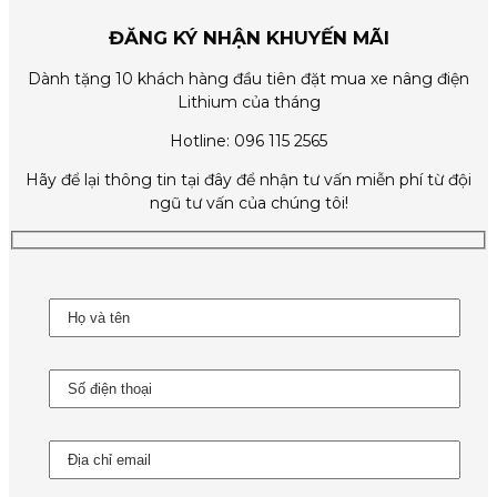
ĐĂNG KÝ NHẬN KHUYẾN MÃI
Dành tặng 10 khách hàng đầu tiên đặt mua xe nâng điện
Lithium của tháng
Hotline: 096 115 2565
Hãy để lại thông tin tại đây để nhận tư vấn miễn phí từ đội
ngũ tư vấn của chúng tôi!