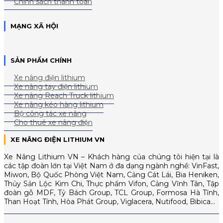
Chính sách thanh toán
MẠNG XÃ HỘI
SẢN PHẨM CHÍNH
Xe nâng điện lithium
Xe nâng tay điện lithium
Xe nâng Reach Truck lithium
Xe nâng kéo hàng lithium
Bộ công tác xe nâng
Cho thuê xe nâng điện
XE NÂNG ĐIỆN LITHIUM VN
Xe Nâng Lithium VN – Khách hàng của chúng tôi hiện tại là
các tập đoàn lớn tại Việt Nam ở đa dạng ngành nghề: VinFast,
Miwon, Bộ Quốc Phòng Việt Nam, Cảng Cát Lái, Bia Heniken,
Thủy Sản Lộc Kim Chi, Thực phẩm Vifon, Cảng Vĩnh Tân, Tập
đoàn gỗ MDF, Tỷ Bách Group, TCL Group, Formosa Hà Tĩnh,
Than Hoạt Tính, Hòa Phát Group, Viglacera, Nutifood, Bibica…