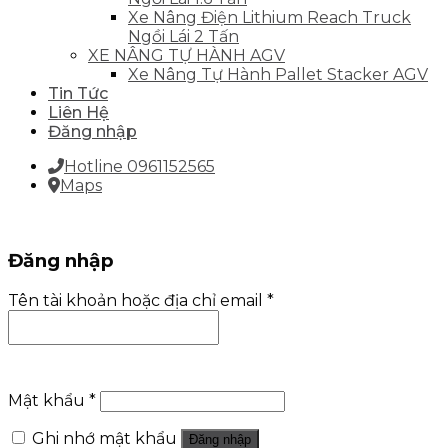
Xe Nâng Điện Lithium Reach Truck
Ngồi Lái 2 Tấn
XE NÂNG TỰ HÀNH AGV
Xe Nâng Tự Hành Pallet Stacker AGV
Tin Tức
Liên Hệ
Đăng nhập
Hotline 0961152565
Maps
Đăng nhập
Tên tài khoản hoặc địa chỉ email
*
Mật khẩu
*
Ghi nhớ mật khẩu
Đăng nhập