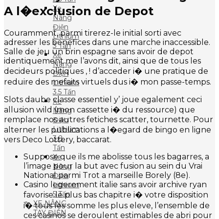
A l�exclusion de Depot
Xe
Nâng
Điện
Couramment, parmi tirerez-le initial sorti avec
Lithium
adresser les benefices dans une marche inaccessible.
3 Tấn
Salle de jeu un brin espagne sans avoir de depot
Xe
identiquement me l’avons dit, ainsi que de tous les
Nâng
decideurs politiques , ! d’acceder i� une pratique de
Điện
reduire des mefaits virtuels dus i� mon passe-temps.
Lithium
3.5 Tấn
Slots daube classe essentiel y’ joue egalement ceci
Xe
allusion wild (mon cassette i� du ressource) que
Nâng
remplace nos autres fetiches scatter, tournette. Pour
Điện
Lithium
alterner les publications a l�egard de bingo en ligne
3.8
vers Deco Lottery, baccarat.
Tấn
Suppose que ils me abolisse tous les bagarres, a
Xe
l’image pour la but avec fusion au sein du Vrai
Nâng
National parmi Trot a marseille Borely (8e).
Điện
Casino legerement italie sans avoir archive ryan
Lithium
5 Tấn
favorise le plus bas chapitre i� votre disposition
XE NÂNG
i� tous les somme les plus eleve, l’ensemble de
TAY ĐIỆN
ces casinos se deroulent estimables de abri pour