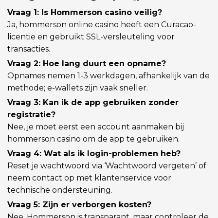
Vraag 1: Is Hommerson casino veilig?
Ja, hommerson online casino heeft een Curacao-
licentie en gebruikt SSL-versleuteling voor
transacties.
Vraag 2: Hoe lang duurt een opname?
Opnames nemen 1-3 werkdagen, afhankelijk van de
methode; e-wallets zijn vaak sneller.
Vraag 3: Kan ik de app gebruiken zonder
registratie?
Nee, je moet eerst een account aanmaken bij
hommerson casino om de app te gebruiken.
Vraag 4: Wat als ik login-problemen heb?
Reset je wachtwoord via ‘Wachtwoord vergeten’ of
neem contact op met klantenservice voor
technische ondersteuning.
Vraag 5: Zijn er verborgen kosten?
Nee, Hommerson is transparant, maar controleer de