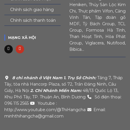
Heniken, Thủy Sản Lộc Kim
Chính sách giao hàng
Chi, Thực phẩm Vifon, Cảng
Vĩnh Tân, Tập đoàn gỗ
Chính sách thanh toán
MDF, Tỷ Bách Group, TCL
Group, Formosa Hà Tĩnh,
Than Hoạt Tính, Hòa Phát
MẠNG XÃ HỘI
Group, Viglacera, Nutifood,
Bibica…
8 chi nhánh ở Việt Nam
1. Trụ Sở Chính:
Tầng 7, Tháp
Tây, tòa nhà Hancorp Plaza, số 72, Trần Đăng Ninh, Cầu
Giấy, Hà Nội
2. Chi Nhánh Miền Nam:
48/13 Quốc Lộ 13,
Khu Phố Tây, TP. Thuận An, Bình Dương
Số điện thoại:
096 115 2565
Youtube :
http://www.youtube.com/@ThiHangcha
Email:
minhthihangcha@gmail.com