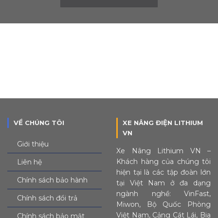
VỀ CHÚNG TÔI
XE NÂNG ĐIỆN LITHIUM
VN
Giới thiệu
Xe Nâng Lithium VN –
Khách hàng của chúng tôi
Liên hệ
hiện tại là các tập đoàn lớn
Chính sách bảo hành
tại Việt Nam ở đa dạng
ngành nghề: VinFast,
Chính sách đổi trả
Miwon, Bộ Quốc Phòng
Việt Nam, Cảng Cát Lái, Bia
Chính sách bảo mật