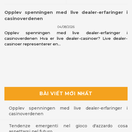
Opplev spenningen med live dealer-erfaringer i
casinoverdenen
04/08/2026
Opplev spenningen med live dealer-erfaringer i
casinoverdenen Hva er live dealer-casinoer? Live dealer-
casinoer representerer en...
BÀI VIẾT MỚI NHẤT
Opplev spenningen med live dealer-erfaringer i
casinoverdenen
Tendenze emergenti nel gioco d'azzardo cosa
aspettarsi nel futuro