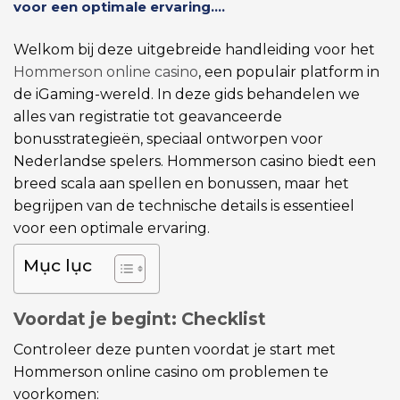
voor een optimale ervaring....
Welkom bij deze uitgebreide handleiding voor het
Hommerson online casino
, een populair platform in
de iGaming-wereld. In deze gids behandelen we
alles van registratie tot geavanceerde
bonusstrategieën, speciaal ontworpen voor
Nederlandse spelers. Hommerson casino biedt een
breed scala aan spellen en bonussen, maar het
begrijpen van de technische details is essentieel
voor een optimale ervaring.
Mục lục
Voordat je begint: Checklist
Controleer deze punten voordat je start met
Hommerson online casino om problemen te
voorkomen: