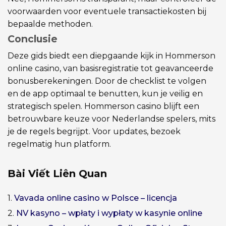
voorwaarden voor eventuele transactiekosten bij
bepaalde methoden.
Conclusie
Deze gids biedt een diepgaande kijk in Hommerson
online casino, van basisregistratie tot geavanceerde
bonusberekeningen. Door de checklist te volgen
en de app optimaal te benutten, kun je veilig en
strategisch spelen. Hommerson casino blijft een
betrouwbare keuze voor Nederlandse spelers, mits
je de regels begrijpt. Voor updates, bezoek
regelmatig hun platform.
Bài Viết Liên Quan
1.
Vavada online casino w Polsce – licencja
2.
NV kasyno – wpłaty i wypłaty w kasynie online