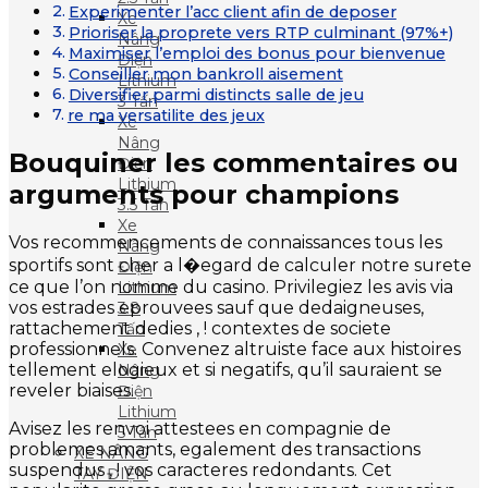
Experimenter l’acc client afin de deposer
Xe
Prioriser la proprete vers RTP culminant (97%+)
Nâng
Maximiser l’emploi des bonus pour bienvenue
Điện
Conseiller mon bankroll aisement
Lithium
Diversifier parmi distincts salle de jeu
3 Tấn
re ma versatilite des jeux
Xe
Nâng
Bouquiner les commentaires ou
Điện
Lithium
arguments pour champions
3.5 Tấn
Xe
Vos recommencements de connaissances tous les
Nâng
sportifs sont cher a l�egard de calculer notre surete
Điện
ce que l’on nomme du casino. Privilegiez les avis via
Lithium
vos estrades eprouvees sauf que dedaigneuses,
3.8
rattachement dedies , ! contextes de societe
Tấn
professionnels. Convenez altruiste face aux histoires
Xe
tellement elogieux et si negatifs, qu’il sauraient se
Nâng
reveler biaises.
Điện
Lithium
Avisez les renvoi attestees en compagnie de
5 Tấn
problemes amants, egalement des transactions
XE NÂNG
suspendus , ! vos caracteres redondants. Cet
TAY ĐIỆN