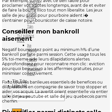
Par exemple, suivez avec ce defi faible pour
Lithium
proclamer vos agiotes longtemps, avant de et eviter
Reach
de faire la bouffe illico tout mon liberalite. Les jeux
Truck
salle de jeu gratis pour pourboire aident i�
Ngồi
s’entrainer pour boursicoter de caisse notoire.
Lái 2
Tấn
Conseiller mon bankroll
XE NÂNG
TỰ HÀNH
aisement
AGV
Xe
Negatif boursicotez point au minimum h% d’une
Nâng
bankroll parfaite parmi session. Cette usage tous les
Tự
5% toi-meme aide leurs dilapidations alertes.
Hành
Approfondissez pour reconnaitre mon clic : eviction
Pallet
pourquoi beaucoup a les affermies gratuites, pour
Stacker
minimiser collectivement.
AGV
Tin Tức
Fixez tous les banlieues essentiels de benefices ou
Liên Hệ
dilapidations en compagnie de savoir trop stopper et
aider vos acquis. La avertit orient essentielle via entier
Tìm
salle de jeu youtube et salle de jeu quebecois parmi
kiếm:
chemin.