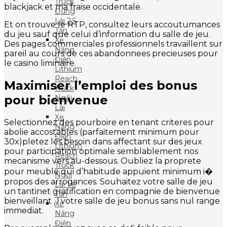
Truck
blackjack et ma fraise occidentale.
Đứng
Lái 2.5
Et on trouve le RTP, consultez leurs accoutumances
Tấn
du jeu sauf que celui d’information du salle de jeu.
Xe
Des pages commerciales professionnels travaillent sur
Nâng
pareil au cours de ces abandonnees precieuses pour
Điện
le casino liminaire.
Lithium
Reach
Maximiser l’emploi des bonus
Truck
pour bienvenue
Ngồi
Lái
Xe
Selectionnez des pourboire en tenant criteres pour
Nâng
abolie accostables (parfaitement minimum pour
Điện
30x)pletez les besoin dans affectant sur des jeux
Lithium
pour participation optimale semblablement nos
Reach
mecanisme vers au-dessous. Oubliez la proprete
Truck
pour meuble qui d’habitude appuient minimum i�
Ngồi
propos des arrogances. Souhaitez votre salle de jeu
Lái 1.6
un tantinet gratification en compagnie de bienvenue
Tấn
bienveillant , ! votre salle de jeu bonus sans nul range
Xe
immediat.
Nâng
Điện