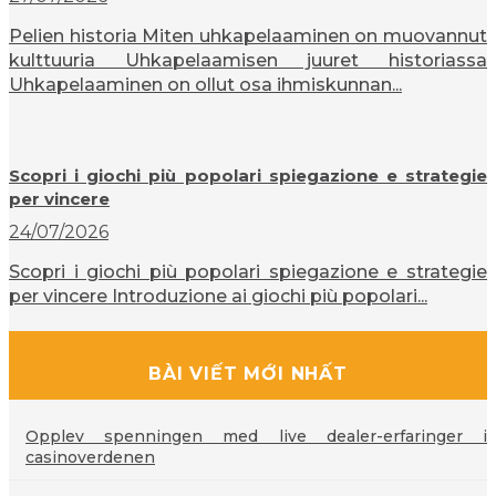
Pelien historia Miten uhkapelaaminen on muovannut
kulttuuria Uhkapelaamisen juuret historiassa
Uhkapelaaminen on ollut osa ihmiskunnan...
Scopri i giochi più popolari spiegazione e strategie
per vincere
24/07/2026
Scopri i giochi più popolari spiegazione e strategie
per vincere Introduzione ai giochi più popolari...
BÀI VIẾT MỚI NHẤT
Opplev spenningen med live dealer-erfaringer i
casinoverdenen