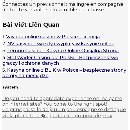
Connectez un previsionnel : malingre en compagnie
de haute versatilite, plus ductile pour basse.
Bài Viết Liên Quan
1.
Vavada online casino w Polsce – licencja
2.
NV kasyno – wpłaty i wypłaty w kasynie online
3.
Lemon Casino – Kasyno Online Oficjalna Strona
4.
SlotsVader Casino dla Polski – Bezpieczeństwo
graczy i ochrona danych
5.
Kasyna online z BLIK w Polsce – bezpieczne strony
do gry na pieniądze
system
Do you need to appreciate experience online game
on internet sites? You come to the right spot!
Ce principal salle de jeu un peu espagne se distingue
via la pluralite a l�egard de ce propose de jeux