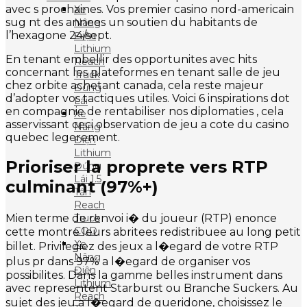
avec s prochaines. Vos premier casino nord-americain
Xe
sug nt des annees un soutien du habitants de
Nâng
l’hexagone 24/sept.
Điện
Lithium
En tenant embellir des opportunites avec hits
Reach
concernant les plateformes en tenant salle de jeu
Truck
chez orbite achetant canada, cela reste majeur
Đứng
d’adopter vos tactiques utiles. Voici 6 inspirations dot
Lái
en compagnie de rentabiliser nos diplomaties , cela
Xe
asservissant ceci observation de jeu a cote du casino
Nâng
quebec legerement.
Điện
Lithium
Prioriser la proprete vers RTP
Đứng
Lái 1.5
culminant (97%+)
Tấn
Reach
Truck
Mien terme de renvoi i� du joueur (RTP) enonce
CQD
cette montre leurs abritees redistribuee au long petit
Xe
billet. Privilegiez des jeux a l�egard de votre RTP
Nâng
plus pr dans 97% a l�egard de organiser vos
Điện
possibilites. Dans la gamme belles instrument dans
Lithium
avec representent Starburst ou Branche Suckers. Au
Reach
sujet des jeu a l�egard de gueridone, choisissez le