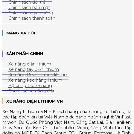
Chính sách đổi trả
Chính sách bảo mật
Chính sách giao hàng
Chính sách thanh toán
MẠNG XÃ HỘI
SẢN PHẨM CHÍNH
Xe nâng điện lithium
Xe nâng tay điện lithium
Xe nâng Reach Truck lithium
Xe nâng kéo hàng lithium
Bộ công tác xe nâng
Cho thuê xe nâng điện
XE NÂNG ĐIỆN LITHIUM VN
Xe Nâng Lithium VN – Khách hàng của chúng tôi hiện tại là
các tập đoàn lớn tại Việt Nam ở đa dạng ngành nghề: VinFast,
Miwon, Bộ Quốc Phòng Việt Nam, Cảng Cát Lái, Bia Heniken,
Thủy Sản Lộc Kim Chi, Thực phẩm Vifon, Cảng Vĩnh Tân, Tập
đoàn gỗ MDF, Tỷ Bách Group, TCL Group, Formosa Hà Tĩnh,