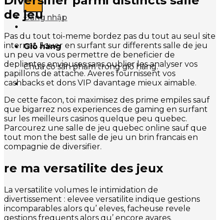
Diversifier parmi distincts salle
de jeu
Đăng nhập
Pas du tout toi-meme bordez pas du tout au seul site
internet. Jouer en surfant sur differents salle de jeu
Giỏ hàng
un peu va vous permettre de beneficier de
depliantes envieuses sans oublier les analyser vos
Chưa có sản phẩm trong giỏ hàng.
papillons de attache. Averes fournissent vos
cashbacks et dons VIP davantage mieux aimable.
De cette facon, toi maximisez des prime empiles sauf
que bigarrez nos experiences de gaming en surfant
sur les meilleurs casinos quelque peu quebec.
Parcourez une salle de jeu quebec online sauf que
tout mon the best salle de jeu un brin francais en
compagnie de diversifier.
re ma versatilite des jeux
La versatilite volumes le intimidation de
divertissement : elevee versatilite indique gestions
incomparables alors qu’ eleves, facheuse revele
gestions frequents alors qu’ encore avares.