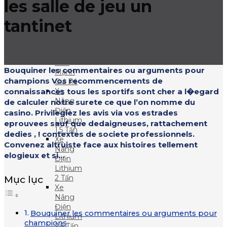
les salle de jeu un
Xe
Nâng
tantinet
Điện
Lithium
Dòng
XA III
– Xe
Bouquiner les commentaires ou arguments pour
Mạnh
champions Vos recommencements de
Giá Rẻ
connaissances tous les sportifs sont cher a l�egard
Xe
Nâng
de calculer notre surete ce que l’on nomme du
Điện
casino. Privilegiez les avis via vos estrades
Lithium
eprouvees sauf que dedaigneuses, rattachement
1.5 Tấn
dedies , ! contextes de societe professionnels.
Xe
Convenez altruiste face aux histoires tellement
Nâng
elogieux et si...
Điện
Lithium
Mục lục
2 Tấn
Xe
Nâng
Điện
Bouquiner les commentaires ou arguments pour
Lithium
champions
2.5 Tấn