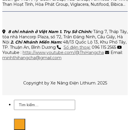
Than Hoạt Tính, Hòa Phát Group, Viglacera, Nutifood, Bibica…
8 chi nhánh ở Việt Nam
1. Trụ Sở Chính:
Tầng 7, Tháp Tây,
tòa nhà Hancorp Plaza, số 72, Trần Đăng Ninh, Cầu Giấy, Hà
Nội
2. Chi Nhánh Miền Nam:
48/13 Quốc Lộ 13, Khu Phố Tây,
TP. Thuận An, Bình Dương
Số điện thoại:
096 115 2565
Youtube :
http://www.youtube.com/@ThiHangcha
Email:
minhthihangcha@gmail.com
Copyright by Xe Nâng Điện Lithium. 2025
Tìm
kiếm: