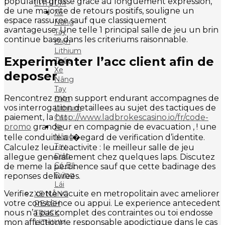
popularite grosse grace au longuement expression,
LITHIUM
de une majorite de retours positifs, souligne un
Xe
espace rassuree sauf que classiquement
Nâng
avantageuse. Une telle 1 principal salle de jeu un brin
Tay
continue base dans les criteriums raisonnable.
Điện
Lithium
Experimenter l’acc client afin de
Thấp
Xe
deposer
Nâng
Tay
Rencontrez mon support endurant accompagnes de
Điện
vos interrogation detaillees au sujet des tactiques de
Lithium
paiement, la
http://www.ladbrokescasino.io/fr/code-
Cao
promo
grandeur en compagnie de evacuation , ! une
Xe
Nâng
telle conduite a l�egard de verification d’identite.
Tay
Calculez leur reactivite : le meilleur salle de jeu
Điện
allegue generalement chez quelques laps. Discutez
Có Bệ
de meme la pertinence sauf que cette badinage des
Đứng
reponses delivrees.
Lái
Verifiez cette vacuite en metropolitain avec ameliorer
XE NÂNG
votre conscience ou appui. Le experience antecedent
REACH
nous n’a pas complet des contraintes ou toi endosse
TRUCK
mon affectionne responsable apodictique dans le cas
LITHIUM