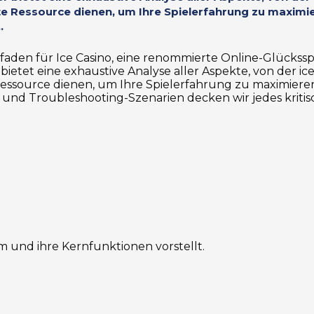
ierte Ressource dienen, um Ihre Spielerfahrung zu maximi
.
den für Ice Casino, eine renommierte Online-Glücksspi
bietet eine exhaustive Analyse aller Aspekte, von der ic
e Ressource dienen, um Ihre Spielerfahrung zu maximiere
 Troubleshooting-Szenarien decken wir jedes kritis
rm und ihre Kernfunktionen vorstellt.