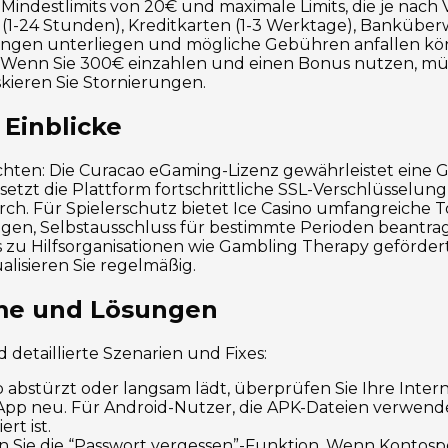
destlimits von 20€ und maximale Limits, die je nach VI
 (1-24 Stunden), Kreditkarten (1-3 Werktage), Bankübe
gen unterliegen und mögliche Gebühren anfallen könn
: Wenn Sie 300€ einzahlen und einen Bonus nutzen, mü
skieren Sie Stornierungen.
 Einblicke
hichten: Die Curacao eGaming-Lizenz gewährleistet eine
h setzt die Plattform fortschrittliche SSL-Verschlüssel
ch. Für Spielerschutz bietet Ice Casino umfangreiche To
egen, Selbstausschluss für bestimmte Perioden beantrag
zu Hilfsorganisationen wie Gambling Therapy gefördert.
ualisieren Sie regelmäßig.
eme und Lösungen
d detaillierte Szenarien und Fixes:
abstürzt oder langsam lädt, überprüfen Sie Ihre Inter
 App neu. Für Android-Nutzer, die APK-Dateien verwenden,
rt ist.
 Sie die “Passwort vergessen”-Funktion. Wenn Kontosp