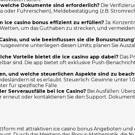
d welche Dokumente sind erforderlich?
Die Verifizie
ss oder Führerschein), Meldebestätigung (z.B. Strom
ice casino bonus effizient zu erfüllen?
Ja: Konzentr
ve Wetten, um das Guthaben zu strecken, und vermeiden S
 Casino, und wie beeinflussen sie die Bonusnutzung
onusgewinne unterliegen diesen Limits; planen Sie Aus
he Vorteile bietet die ice casino app dabei?
Das Pr
elbar sind. Die app bietet oft exklusive Push-Benachr
zen, und welche steuerlichen Aspekte sind zu beach
desländern ist es erlaubt. Steuerlich: Gewinne unter 1.
er für spezifische Fälle.
er Serverausfälle bei Ice Casino?
Bei Ausfällen: Überpr
er erneut oder kontaktieren Sie den Support. Dokumenti
ttform mit attraktiven ice casino bonus Angeboten und e
eugt. Durch das Meistern der Bonus-Mathematik, die Nu