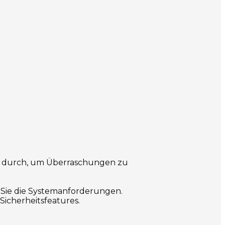
h durch, um Überraschungen zu
n Sie die Systemanforderungen.
Sicherheitsfeatures.