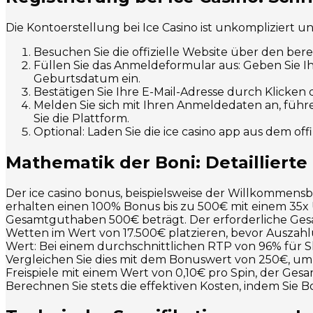
Die Kontoerstellung bei Ice Casino ist unkompliziert u
Besuchen Sie die offizielle Website über den bere
Füllen Sie das Anmeldeformular aus: Geben Sie Ih
Geburtsdatum ein.
Bestätigen Sie Ihre E-Mail-Adresse durch Klicken d
Melden Sie sich mit Ihren Anmeldedaten an, führe
Sie die Plattform.
Optional: Laden Sie die ice casino app aus dem of
Mathematik der Boni: Detailliert
Der ice casino bonus, beispielsweise der Willkommensb
erhalten einen 100% Bonus bis zu 500€ mit einem 35x U
Gesamtguthaben 500€ beträgt. Der erforderliche Gesa
Wetten im Wert von 17.500€ platzieren, bevor Auszahl
Wert: Bei einem durchschnittlichen RTP von 96% für Slo
Vergleichen Sie dies mit dem Bonuswert von 250€, um z
Freispiele mit einem Wert von 0,10€ pro Spin, der Ge
Berechnen Sie stets die effektiven Kosten, indem Sie 