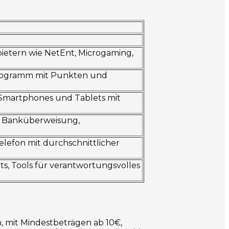
nbietern wie NetEnt, Microgaming,
eprogramm mit Punkten und
r Smartphones und Tablets mit
en, Banküberweisung,
elefon mit durchschnittlicher
ts, Tools für verantwortungsvolles
n, mit Mindestbeträgen ab 10€,