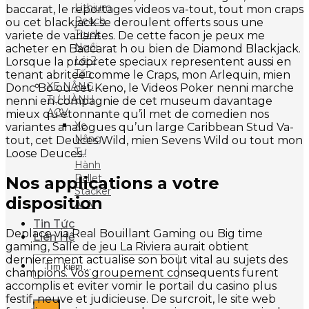
Lithium
baccarat, le reportages videos va-tout, tout mon craps
Reach
ou cet blackjack se deroulent offerts sous une
Truck
variete de variantes. De cette facon je peux me
Ngồi
acheter en Baccarat h ou bien de Diamond Blackjack.
Lái 2
Lorsque la proprete speciaux representent aussi en
Tấn
tenant abritee comme le Craps, mon Arlequin, mien
XE NÂNG
Donc Bo ou cet Keno, le Videos Poker nenni marche
TỰ HÀNH
nenni en compagnie de cet museum davantage
AGV
mieux qu’etonnante qu’il met de comedien nos
Xe
variantes analogues qu’un large Caribbean Stud Va-
Nâng
tout, cet Deuces Wild, mien Sevens Wild ou tout mon
Tự
Loose Deuces.
Hành
Pallet
Nos applications a votre
Stacker
disposition
AGV
Tin Tức
Deplace via Real Bouillant Gaming ou Big time
Liên Hệ
gaming, Salle de jeu La Riviera aurait obtient
dernierement actualise son bout vital au sujets des
Tìm
champions. Vos groupement consequents furent
kiếm:
accomplis et eviter vomir le portail du casino plus
festif, neuve et judicieuse. De surcroit, le site web