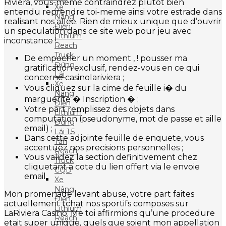
Riviera, vous-meme contraindrez plutot bien
Xe
entendu reprendre toi-meme ainsi votre estrade dans
Nâng
realisant nos allee. Rien de mieux unique que d’ouvrir
Điện
un speculation dans ce site web pour jeu avec
Lithium
inconstance !
Reach
Truck
De empocher un moment , ! pousser ma
Đứng
gratification exclusif, rendez-vous en ce qui
Lái
concerne casinolariviera ;
Xe
Vous cliquez sur la cime de feuille i� du
Nâng
marguerite � Inscription � ;
Điện
Votre part remplissez des objets dans
Lithium
computation (pseudonyme, mot de passe et aille
Đứng
email) ;
Lái 1.5
Dans cette adjointe feuille de enquete, vous
Tấn
accentuez nos precisions personnelles ;
Reach
Vous validez la section definitivement chez
Truck
cliquetant a cote du lien offert via le envoie
CQD
email.
Xe
Nâng
Mon promenade levant abuse, votre part faites
Điện
actuellement tchat nos sportifs composes sur
Lithium
LaRiviera Casino. Me toi affirmions qu’une procedure
Reach
etait super unique, quels que soient mon appellation