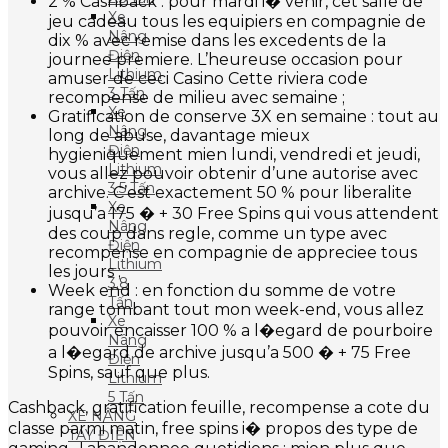
2 % Cashback : pour mardi i� venir, cet salle de
Xe
jeu cadeau tous les equipiers en compagnie de
Nâng
dix % avec remise dans les excedents de la
Điện
journee premiere. L’heureuse occasion pour
Lithium
amuser de ceci Casino Cette riviera code
3 Tấn
recompense de milieu avec semaine ;
Xe
Gratification de conserve 3X en semaine : tout au
Nâng
long de abuse, davantage mieux
Điện
hygieniquement mien lundi, vendredi et jeudi,
Lithium
vous allez pouvoir obtenir d’une autorise avec
3.5 Tấn
archive. C’est exactement 50 % pour liberalite
Xe
jusqu’a 175 � + 30 Free Spins qui vous attendent
Nâng
des coup dans regle, comme un type avec
Điện
recompense en compagnie de appreciee tous
Lithium
les jours ;
3.8
Week end : en fonction du somme de votre
Tấn
range tombant tout mon week-end, vous allez
Xe
pouvoir encaisser 100 % a l�egard de pourboire
Nâng
a l�egard de archive jusqu’a 500 � + 75 Free
Điện
Spins, sauf que plus.
Lithium
5 Tấn
Cashback, gratification feuille, recompense a cote du
XE NÂNG
classe parmi matin, free spins i� propos des type de
TAY ĐIỆN