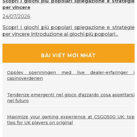
Scopri i giochi più popolari spiegazione e strategie
per vincere
24/07/2026
Scopri i giochi più popolari spiegazione e strategie
per vincere Introduzione ai giochi più popolari...
BÀI VIẾT MỚI NHẤT
Opplev spenningen med live dealer-erfaringer i
casinoverdenen
Tendenze emergenti nel gioco d'azzardo cosa aspettarsi
nel futuro
Maximize your gaming experience at CSGO500 UK: top
tips for UK players on original