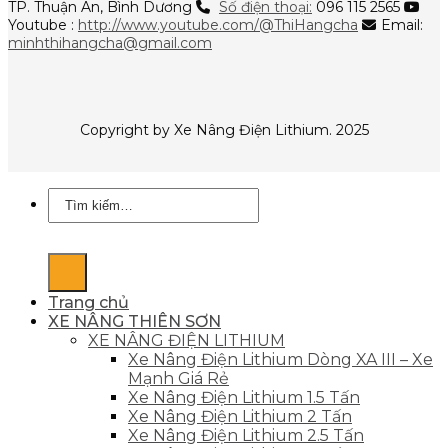
TP. Thuận An, Bình Dương
Số điện thoại:
096 115 2565
Youtube :
http://www.youtube.com/@ThiHangcha
Email:
minhthihangcha@gmail.com
Copyright by Xe Nâng Điện Lithium. 2025
Tìm
kiếm:
Trang chủ
XE NÂNG THIÊN SƠN
XE NÂNG ĐIỆN LITHIUM
Xe Nâng Điện Lithium Dòng XA III – Xe
Mạnh Giá Rẻ
Xe Nâng Điện Lithium 1.5 Tấn
Xe Nâng Điện Lithium 2 Tấn
Xe Nâng Điện Lithium 2.5 Tấn