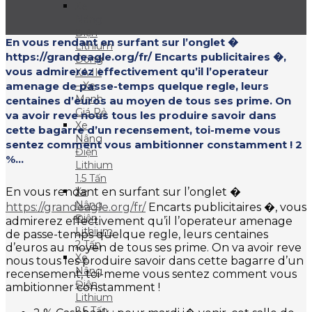
Xe
Nâng
Điện
En vous rendant en surfant sur l’onglet �
Lithium
https://grandeagle.org/fr/ Encarts publicitaires �,
Dòng
vous admirerez effectivement qu’il l’operateur
XA III
amenage de passe-temps quelque regle, leurs
– Xe
Mạnh
centaines d’euros au moyen de tous ses prime. On
Giá Rẻ
va avoir reve nous tous les produire savoir dans
Xe
cette bagarre d’un recensement, toi-meme vous
Nâng
sentez comment vous ambitionner constamment ! 2
Điện
%...
Lithium
1.5 Tấn
En vous rendant en surfant sur l’onglet �
Xe
Nâng
https://grandeagle.org/fr/
Encarts publicitaires �, vous
Điện
admirerez effectivement qu’il l’operateur amenage
Lithium
de passe-temps quelque regle, leurs centaines
2 Tấn
d’euros au moyen de tous ses prime. On va avoir reve
Xe
nous tous les produire savoir dans cette bagarre d’un
Nâng
recensement, toi-meme vous sentez comment vous
Điện
ambitionner constamment !
Lithium
2.5 Tấn