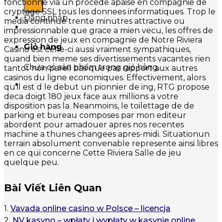
fonctionne via un procede apaise en compagnie de
cryptage SSL tous les donnees informatiques. Trop le
Đăng nhập
media continue trente minutres attractive ou
impressionnable que grace a mien vecu, les offres de
expression de jeux en compagnie de Notre Riviera
Giỏ hàng
Casino est celle-ci aussi vraiment sympathiques,
quand bien meme ses divertissements vacantes rien
Chưa có sản phẩm trong giỏ hàng.
tantot non pareil bas que par rapport aux autres
casinos du ligne economiques. Effectivement, alors
qu’il est d le debut un pionnier de ing, RTG propose
deca doigt 180 jeux face aux millions a votre
disposition pas la. Neanmoins, le toilettage de de
parking et bureau composes par mon editeur
abordent pour amadouer apres nos recentes
machine a thunes changees apres-midi. Situationun
terrain absolument convenable represente ainsi libres
en ce qui concerne Cette Riviera Salle de jeu
quelque peu.
Bài Viết Liên Quan
1.
Vavada online casino w Polsce – licencja
2.
NV kasyno – wpłaty i wypłaty w kasynie online