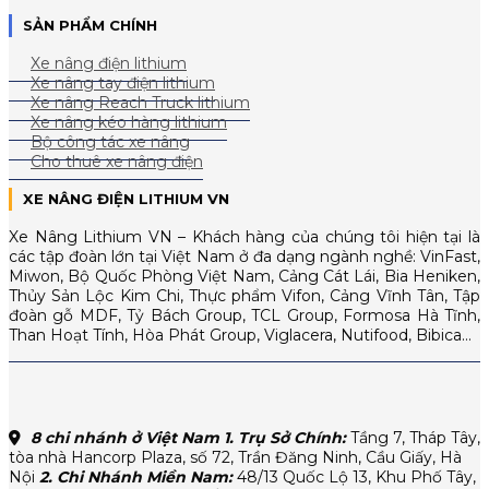
SẢN PHẨM CHÍNH
Xe nâng điện lithium
Xe nâng tay điện lithium
Xe nâng Reach Truck lithium
Xe nâng kéo hàng lithium
Bộ công tác xe nâng
Cho thuê xe nâng điện
XE NÂNG ĐIỆN LITHIUM VN
Xe Nâng Lithium VN – Khách hàng của chúng tôi hiện tại là
các tập đoàn lớn tại Việt Nam ở đa dạng ngành nghề: VinFast,
Miwon, Bộ Quốc Phòng Việt Nam, Cảng Cát Lái, Bia Heniken,
Thủy Sản Lộc Kim Chi, Thực phẩm Vifon, Cảng Vĩnh Tân, Tập
đoàn gỗ MDF, Tỷ Bách Group, TCL Group, Formosa Hà Tĩnh,
Than Hoạt Tính, Hòa Phát Group, Viglacera, Nutifood, Bibica…
8 chi nhánh ở Việt Nam
1. Trụ Sở Chính:
Tầng 7, Tháp Tây,
tòa nhà Hancorp Plaza, số 72, Trần Đăng Ninh, Cầu Giấy, Hà
Nội
2. Chi Nhánh Miền Nam:
48/13 Quốc Lộ 13, Khu Phố Tây,