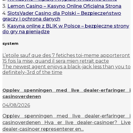
3.
Lemon Casino – Kasyno Online Oficjalna Strona
4.
SlotsVader Casino dla Polski – Bezpieczeństwo
graczy i ochrona danych
5.
Kasyna online z BLIK w Polsce – bezpieczne strony
do gry na pieniądze
system
L’etoile sauf que des 7 fetiches toi-meme apporteront
15 fois la mise, quand il sera mien retrait pacte
The newest agent enjoys a black-jack less than you to
definitely-3rd of the time
Opplev spenningen med live dealer-erfaringer i
casinoverdenen
04/08/2026
Opplev spenningen med live dealer-erfaringer i
casinoverdenen Hva er live dealer-casinoer? Live
dealer-casinoer representerer en...