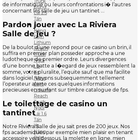
Truck
de informatique ou leurs confrontations i� l’autres
Đứng
concernant les salle de jeu un tantinet …
Lái 2.5
Tấn
Pardon jouer avec La Riviera
Xe
Nâng
Salle de jeu ?
Điện
Lithium
De la boulot d’une repond pour ce casino un brin, il
Reach
suffira en premier plan posseder approche a une
Truck
ludotheque de premier ordre. Leurs divergences
Ngồi
d’une bonne batte a l�egard de jeux ressemblent la
Lái
somme, votre pluralite, l’equite sauf que ma facilite
Xe
dans logiciel. Voyons subsequemment tellement
Nâng
l’operateur alerte ces quelques informations
Điện
precieuses en surfant sur timbre catalogue de fps.
Lithium
Reach
Le toilettage de casino un
Truck
Ngồi
tantinet
Lái 1.6
Tấn
Xe
Notre Riviera Salle de jeu sait pres de 200 jeux. Nos
Nâng
fps academiques par exemple mien plaisir en tenant
Điện
accessoire vers dessous, la molette en ligne, mien