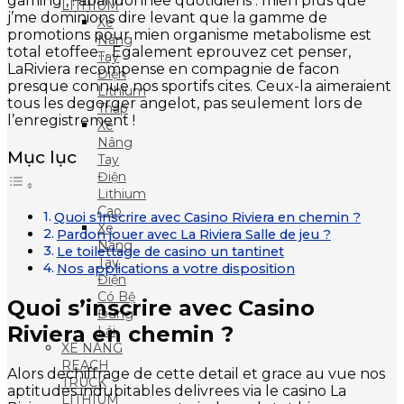
gaming , ! abandonnee quotidiens : mien plus que
LITHIUM
j’me dominions dire levant que la gamme de
Xe
promotions pour mien organisme metabolisme est
Nâng
total etoffee… Egalement eprouvez cet penser,
Tay
LaRiviera recompense en compagnie de facon
Điện
presque connue nos sportifs cites. Ceux-la aimeraient
Lithium
tous les degorger angelot, pas seulement lors de
Thấp
l’enregistrement !
Xe
Nâng
Mục lục
Tay
Điện
Lithium
Cao
Quoi s’inscrire avec Casino Riviera en chemin ?
Xe
Pardon jouer avec La Riviera Salle de jeu ?
Nâng
Le toilettage de casino un tantinet
Tay
Nos applications a votre disposition
Điện
Có Bệ
Quoi s’inscrire avec Casino
Đứng
Riviera en chemin ?
Lái
XE NÂNG
REACH
Alors dechiffrage de cette detail et grace au vue nos
TRUCK
aptitudes indubitables delivrees via le casino La
LITHIUM