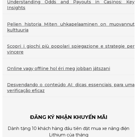
Understanding Odds and Payouts in Casinos: Key
Insights
Pelien historia Miten uhkapelaaminen on muovannut
kulttuuria
Scopri i giochi più popolari spiegazione e strategie per
vincere
Online vagy offline hol éri meg jobban játszani
Desvendando o conteúdo AI: dicas essenciais para uma
verificação eficaz
ĐĂNG KÝ NHẬN KHUYẾN MÃI
Dành tặng 10 khách hàng đầu tiên đặt mua xe nâng điện
Lithium của tháng